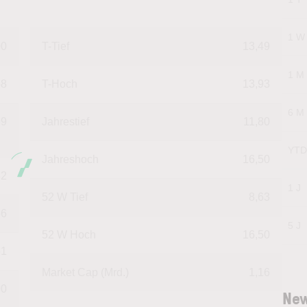
1 W
00
T-Tief
13,49
1 M
58
T-Hoch
13,93
6 M
99
Jahrestief
11,80
YTD
Jahreshoch
16,50
32
1 J
52 W Tief
8,63
66
5 J
52 W Hoch
16,50
61
Market Cap (Mrd.)
1,16
00
New