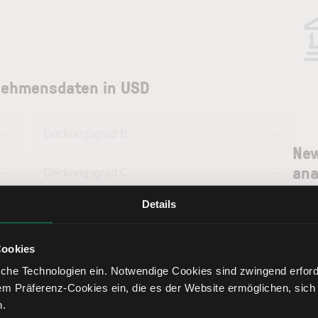
nehmensdaten in USD
--
Deckungsgrad B
--
New
ana
--
Deckungsgrad C
--
Lern
Details
--
Return on Investment
--
Newp
Anal
Cookies
--
Eigenkapitalquote
--
Fund
pote
che Technologien ein. Notwendige Cookies sind zwingend erforde
könn
em Präferenz-Cookies ein, die es der Website ermöglichen, sich
--
Fremdkapitalquote
--
treff
n.