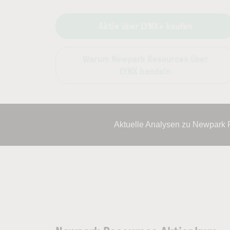
Aktie über LYNX+ kaufen
Warum Newpark Resources über
LYNX handeln
Aktuelle Analysen zu Newpark 