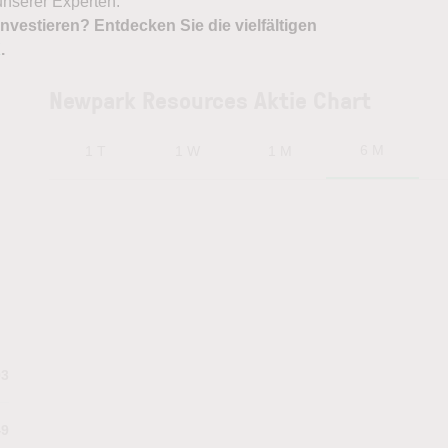
nserer Experten.
nvestieren? Entdecken Sie die vielfältigen
X
.
Newpark Resources Aktie Chart
6 M
1 T
1 W
1 M
93
49