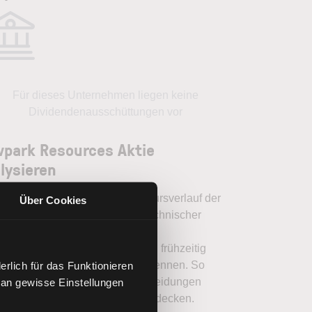
Für dieses Unternehmen liegen keine
Dividendenausschüttungen vor
park Resources Aktie
lysieren
en Sie mit LYNX, wie Sie den Kursverlauf der
Über Cookies
ark Resources Aktie mithilfe technischer
yse besser einordnen, relevante
amentaldaten interpretieren und frühzeitig
nzielle Trendveränderungen erkennen. So
rlich für das Funktionieren
en Sie fundierte Handelsentscheidungen
 an gewisse Einstellungen
en. Jetzt den Bereich Trading entdecken.