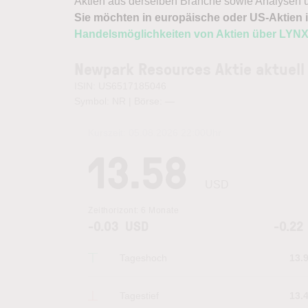
Aktien aus derselben Branche sowie Analysen u
Sie möchten in europäische oder US-Aktien i
Handelsmöglichkeiten von Aktien über LYN
Newpark Resources Aktie aktuell
ISIN: US6517185046
Symbol: NR | Börse:
—
Kurszeit:
05.08.2026 22:00
Uhr
13.58
USD
Zeithorizont:
6 Monate
-0.03
USD
-0.22
Tageshoch
13.
Tagestief
13.