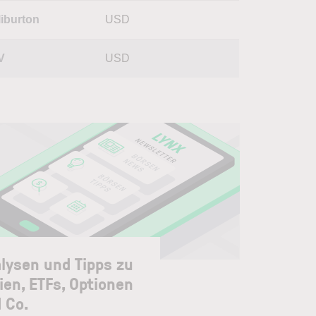
liburton
USD
V
USD
lysen und Tipps zu
ien, ETFs, Optionen
 Co.