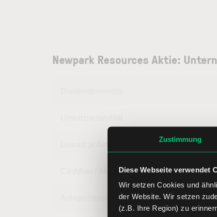
Newpark Resources Aktie: Unter
Dividendenrendite
Umsatzrentabilität
Zustimmung
Umsatz je Aktie
Diese Webseite verwendet 
Cashflow / Aktie
Wir setzen Cookies und ähnli
der Website. Wir setzen zud
Anlageintensität
(z.B. Ihre Region) zu erinner