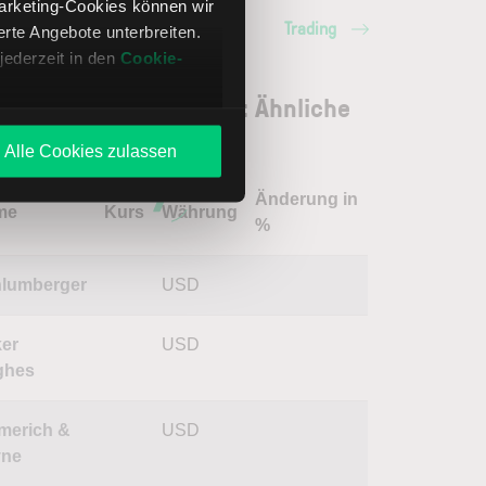
Marketing-Cookies können wir
Trading
te Angebote unterbreiten.
jederzeit in den
Cookie-
park Resources Aktie: Ähnliche
ien
Alle Cookies zulassen
Änderung in
me
Kurs
Währung
%
lumberger
USD
er
USD
ghes
merich &
USD
yne