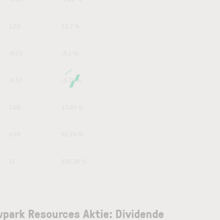
1.53
12.7 %
-0.73
-5.1 %
-0.53
-3.76 %
1.66
13.93 %
4.69
52.76 %
11
426.36 %
park Resources Aktie: Dividende