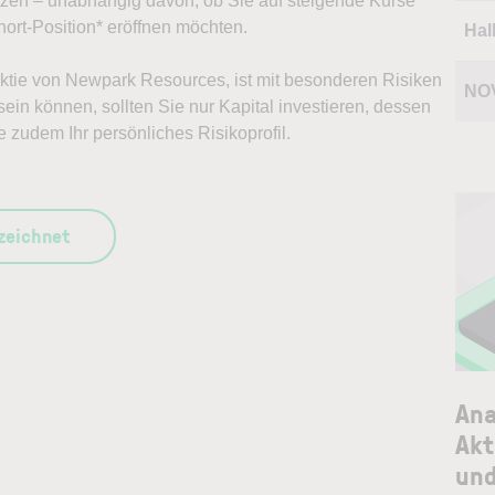
ützen – unabhängig davon, ob Sie auf steigende Kurse
ort-Position* eröffnen möchten.
Hal
 Aktie von Newpark Resources, ist mit besonderen Risiken
NO
ein können, sollten Sie nur Kapital investieren, dessen
e zudem Ihr persönliches Risikoprofil.
szeichnet
Ana
Akt
und