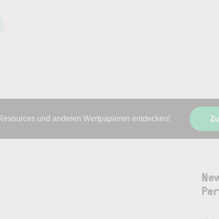
Zu
Resources und anderen Wertpapieren entdecken!
New
Per
1 T