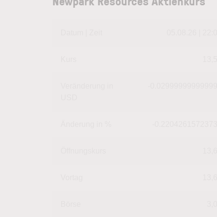
Newpark Resources Aktienkurs
Datum | Zeit
05.08.26 | 22:
Kurs
13,
Veränderung in
-0.0299999999999
USD
Änderung in %
-0.220426157237
Öffnungskurs
13,
Vortag
13,
Börse
3,