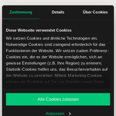
Börsenblick (täglich)
Zustimmung
Details
Über Cookies
Wochenausblick (wöchentlich)
Optionsreport (mehrmals pro Woche)
Diese Webseite verwendet Cookies
Wir setzen Cookies und ähnliche Technologien ein.
Notwendige Cookies sind zwingend erforderlich für das
Funktionieren der Website. Wir setzen zudem Präferenz-
Ich stimme zu, dass LYNX mir den/die
Cookies ein, die es der Website ermöglichen, sich an
ausgewählten Newsletter sowie regelmäßige
gewisse Einstellungen (z.B. Ihre Region) zu erinnern.
Werbe-E-Mails mit Angeboten, Neuigkeiten und
Statistik-Cookies helfen uns, das Besucherverhalten auf
weiteren Marketingnachrichten zusenden darf. Ich
der Website zu verstehen. Mittels Marketing-Cookies
kann mich jederzeit über den Abmeldelink im
können wir Produkte auf Sie zuschneiden sowie Ihnen
Newsletter oder per E-Mail an
zusammen mit weiteren Unternehmen personalisierte
service@lynxbroker.de
abmelden, ohne dass
Angebote unterbreiten. Sie entscheiden, welche Cookies
hierfür andere als die Übermittlungskosten nach
Alle Cookies zulassen
Sie zulassen oder ablehnen. Ihre Entscheidung können
den Basistarifen entstehen. Weitere Informationen
Sie jederzeit in den
Cookie-Einstellungen
ändern.
zum Datenschutz finden Sie in der
Weitere Infos auch in unserer
Datenschutzerklärung
.
Anpassen