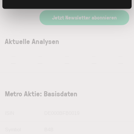
Datenschutzerklärung
.
Jetzt Newsletter abonnieren
Aktuelle Analysen
—
—
—
—
—
—
—
—
—
—
Metro Aktie: Basisdaten
ISIN
DE000BFB0019
Symbol
B4B