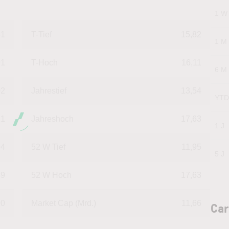
1 W
31
T-Tief
15,82
1 M
91
T-Hoch
16,11
6 M
02
Jahrestief
13,54
YTD
21
Jahreshoch
17,63
1 J
94
52 W Tief
11,95
5 J
89
52 W Hoch
17,63
00
Market Cap (Mrd.)
11,66
Car