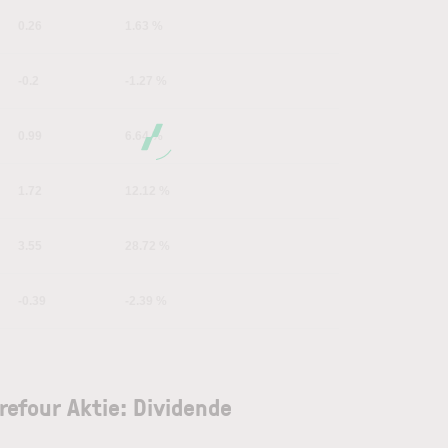
0.26
1.63 %
-0.2
-1.27 %
0.99
6.64 %
1.72
12.12 %
3.55
28.72 %
-0.39
-2.39 %
refour Aktie: Dividende