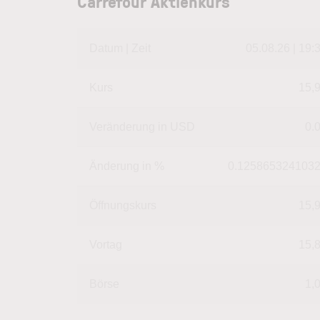
Carrefour Aktienkurs
Datum | Zeit
05.08.26 | 19:
Kurs
15,
Veränderung in USD
0.
Änderung in %
0.125865324103
Öffnungskurs
15,
Vortag
15,
Börse
1,