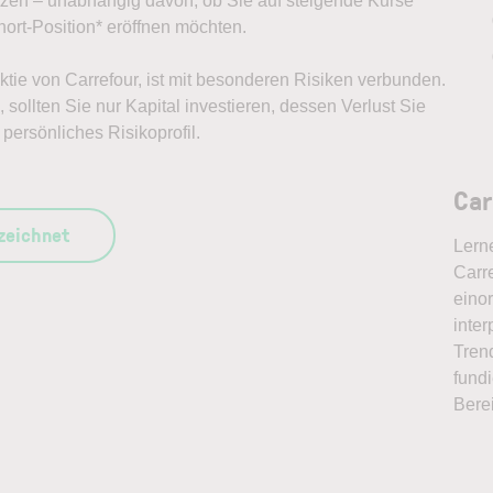
ützen – unabhängig davon, ob Sie auf steigende Kurse
ort-Position* eröffnen möchten.
Aktie von Carrefour, ist mit besonderen Risiken verbunden.
sollten Sie nur Kapital investieren, dessen Verlust Sie
persönliches Risikoprofil.
Car
szeichnet
Lern
Carre
eino
inter
Tren
fundi
Bere