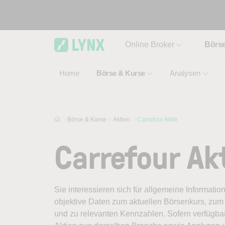
Skip to main content
Online Broker
Börs
Home
Börse & Kurse
Analysen
Börse & Kurse
Aktien
Carrefour Aktie
Carrefour Ak
Sie interessieren sich für allgemeine Informatio
objektive Daten zum aktuellen Börsenkurs, zum 
und zu relevanten Kennzahlen. Sofern verfügbar