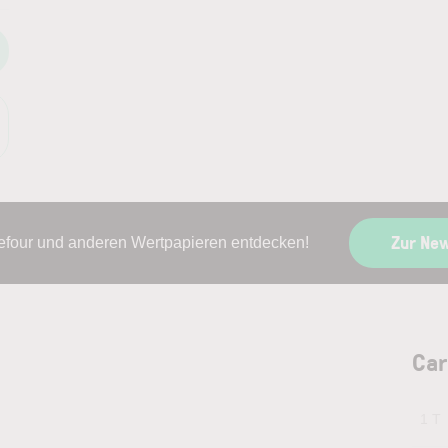
Zur Ne
refour und anderen Wertpapieren entdecken!
Car
1 T