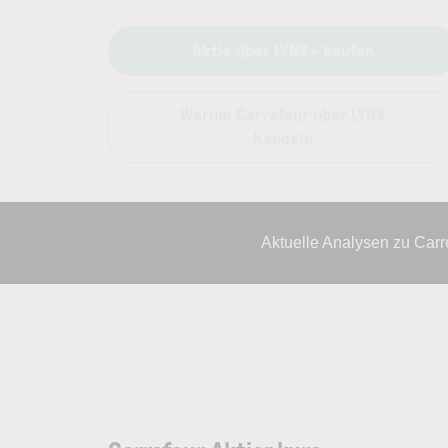
Aktie über LYNX+ kaufen
Warum Carrefour über LYNX
handeln
Aktuelle Analysen zu Car