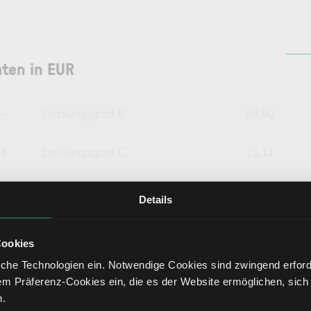
ten in EUR
--
Deckungsgrad B
89,90
38
Deckungsgrad C
75,11
08
Return on Investment
0,58
Details
78
Eigenkapitalquote
21,13
Cookies
che Technologien ein. Notwendige Cookies sind zwingend erforde
66
Fremdkapitalquote
78,87
em Präferenz-Cookies ein, die es der Website ermöglichen, sich
n.
33
Liquidität 1. Grades
23,68