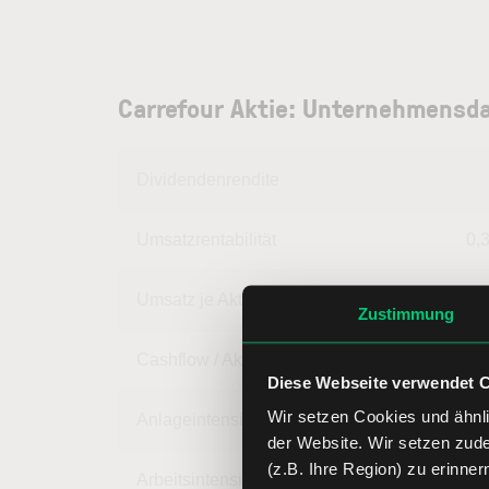
Carrefour Aktie: Unternehmensda
Dividendenrendite
Umsatzrentabilität
0,
Umsatz je Aktie
123,
Zustimmung
Cashflow / Aktie
5,
Diese Webseite verwendet 
Wir setzen Cookies und ähnli
Anlageintensität
58,
der Website. Wir setzen zud
(z.B. Ihre Region) zu erinner
Arbeitsintensität
41,