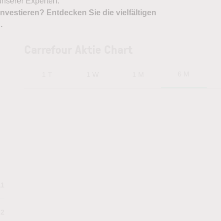
nserer Experten.
nvestieren? Entdecken Sie die vielfältigen
X
.
Carrefour Aktie Chart
6 M
1 T
1 W
1 M
11
82