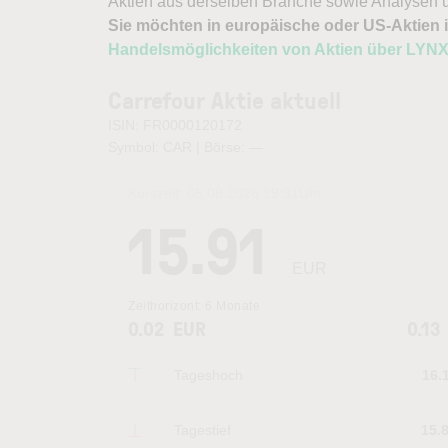
Aktien aus derselben Branche sowie Analysen u
Sie möchten in europäische oder US-Aktien i
Handelsmöglichkeiten von Aktien über LYN
Carrefour Aktie aktuell
ISIN: FR0000120172
Symbol: CAR | Börse:
—
Kurszeit:
05.08.2026 19:31
Uhr
15.91
EUR
Zeithorizont:
6 Monate
0.02
EUR
0.13
Tageshoch
16.
Tagestief
15.