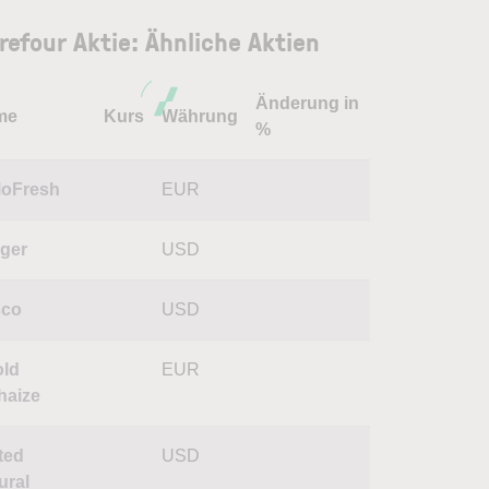
refour Aktie: Ähnliche Aktien
Änderung in
me
Kurs
Währung
%
loFresh
EUR
ger
USD
sco
USD
ld
EUR
haize
ted
USD
ural