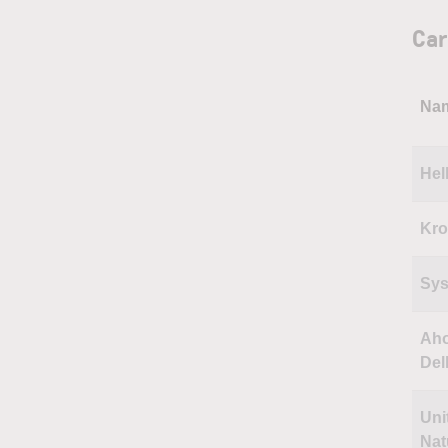
Car
Na
Hel
Kro
Sy
Aho
Del
Uni
Nat