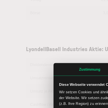
Börse
3,
LyondellBasell Industries Aktie
Dividendenrendite
Zustimmung
Umsatzrentabilität
-2,
Diese Webseite verwendet 
Umsatz je Aktie
93,
Wir setzen Cookies und ähnli
der Website. Wir setzen zud
(z.B. Ihre Region) zu erinner
Cashflow / Aktie
7,