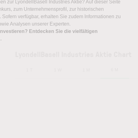
nen zur LyondellBasell Industries Aktie? Auf dieser Seite
nkurs, zum Unternehmensprofil, zur historischen
 Sofern verfügbar, erhalten Sie zudem Informationen zu
owie Analysen unserer Experten.
nvestieren? Entdecken Sie die vielfältigen
X
.
LyondellBasell Industries Aktie Chart
6 M
1 T
1 W
1 M