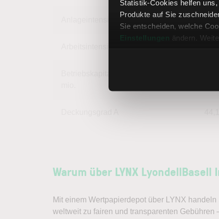
Statistik-Cookies helfen uns
Produkte auf Sie zuschneide
Anlageintensität
68,
Sie entscheiden, welche Cook
Einstellungen
ändern. Weite
Arbeitsintensität
31,
Betriebskapital (Working Cap.) in
mio.
Deckungsgrad A
44,
Warum über LYNX LyondellBasell 
Mit einem Wertpapierdepot über LYNX handeln S
weltweit zu fairen und transparenten Gebühren 