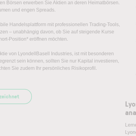
alen Börsen erwerben Sie Aktien an deren Heimatbörsen.
lumen und engen Spreads.
abile Handelsplattform mit professionellen Trading-Tools,
ützen – unabhängig davon, ob Sie auf steigende Kurse
ort-Position* eröffnen möchten.
Aktie von LyondellBasell Industries, ist mit besonderen
grenzt sein können, sollten Sie nur Kapital investieren,
chten Sie zudem Ihr persönliches Risikoprofil.
szeichnet
Lyo
ana
Lern
Lyond