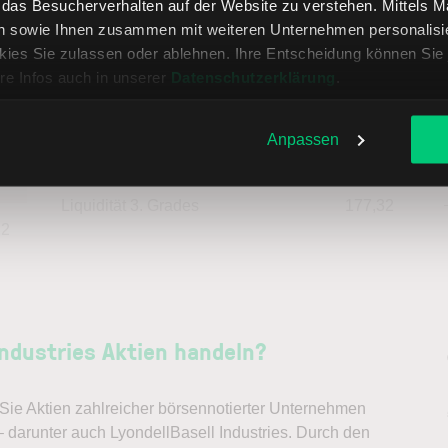
, das Besucherverhalten auf der Website zu verstehen. Mittels 
n sowie Ihnen zusammen mit weiteren Unternehmen personalisier
04
Fremdkapitalquote
69,98
ies Sie zulassen oder ablehnen. Ihre Entscheidung können Sie 
re Infos auch in unserer
Datenschutzerklärung
.
96
Liquidität 1. Grades
56,27
Anpassen
--
Liquidität 2. Grades
94,81
Liquidität 3. Grades
177,32
12
Industries Aktien handeln?
ie Aktien zahlreicher börsennotierter Unternehmen
– darunter auch LyondellBasell Industries. Durch den