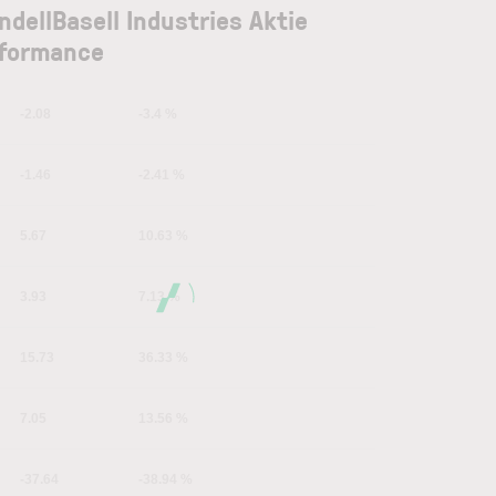
ndellBasell Industries Aktie
formance
-2.08
-3.4 %
-1.46
-2.41 %
5.67
10.63 %
3.93
7.13 %
15.73
36.33 %
7.05
13.56 %
-37.64
-38.94 %