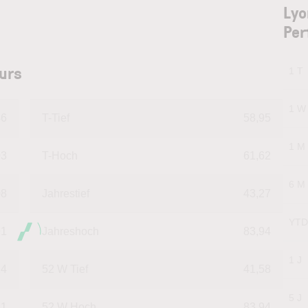
Lyo
Per
kurs
1 T
1 W
46
T-Tief
58,95
1 M
03
T-Hoch
61,62
6 M
08
Jahrestief
43,27
YTD
91
Jahreshoch
83,94
1 J
14
52 W Tief
41,58
5 J
11
52 W Hoch
83,94