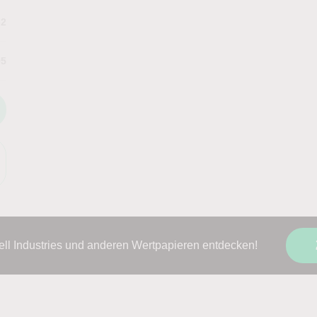
62
95
ell Industries und anderen Wertpapieren entdecken!