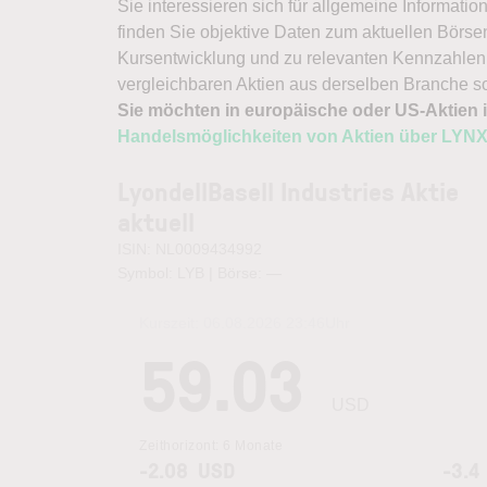
Sie interessieren sich für allgemeine Informatio
finden Sie objektive Daten zum aktuellen Börse
Kursentwicklung und zu relevanten Kennzahlen.
vergleichbaren Aktien aus derselben Branche s
Sie möchten in europäische oder US-Aktien i
Handelsmöglichkeiten von Aktien über LYN
LyondellBasell Industries Aktie
aktuell
ISIN: NL0009434992
Symbol: LYB | Börse:
—
Kurszeit:
06.08.2026 23:46
Uhr
59.03
USD
Zeithorizont:
6 Monate
-2.08
USD
-3.4