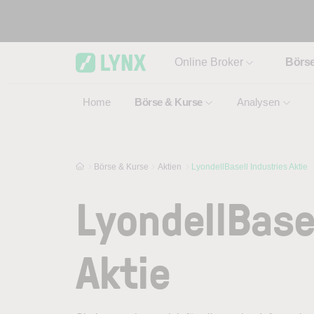
Skip to main content
Online Broker
Börs
Home
Börse & Kurse
Analysen
Börse & Kurse
Aktien
LyondellBasell Industries Aktie
LyondellBase
Aktie