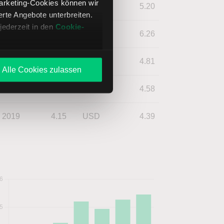
Marketing-Cookies können wir
2023
4.94
USD
5.20
te Angebote unterbreiten.
jederzeit in den
Cookie-
2022
5.20
USD
6.26
2021
4.44
USD
4.81
Alle Cookies zulassen
2020
4.20
USD
4.58
2019
4.15
USD
4.39