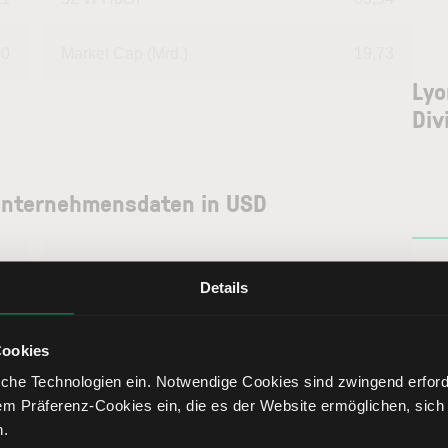
00
Market Cap (Mrd.)
19,73
Lyo
Div
: Unternehmensdaten in USD
--
Deckungsgrad B
120,48
Details
47
Deckungsgrad C
104,52
Cookies
64
Return on Investment
-2,19
che Technologien ein. Notwendige Cookies sind zwingend erforde
em Präferenz-Cookies ein, die es der Website ermöglichen, sich
n.
02
Eigenkapitalquote
30,02