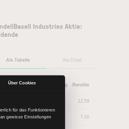
ndellBasell Industries Aktie:
idende
Als Tabelle
Als Chart
Über Cookies
Jahr
Dividende
Währung
Rendite
2025
5.45
USD
12.59
rlich für das Funktionieren
 an gewisse Einstellungen
2024
5.27
USD
7.10