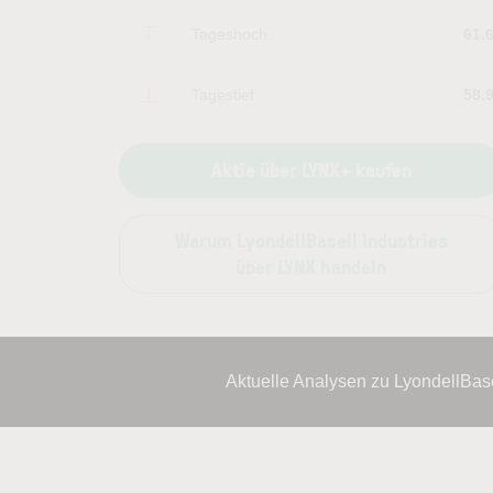
Tageshoch
61.
Tagestief
58.
Aktie über LYNX+ kaufen
Warum LyondellBasell Industries
über LYNX handeln
Aktuelle Analysen zu LyondellBas