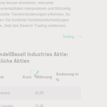
yse besser einordnen, relevante
amentaldaten interpretieren und frühzeitig
nzielle Trendveränderungen erkennen. So
en Sie fundierte Handelsentscheidungen
en. Jetzt den Bereich Trading entdecken.
Trading
ndellBasell Industries Aktie:
liche Aktien
Änderung in
me
Kurs
Währung
%
estro
EUR
 Liquide
EUR