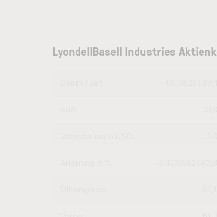
LyondellBasell Industries Aktien
Datum | Zeit
06.08.26 | 23:
Kurs
59,
Veränderung in USD
-2.
Änderung in %
-3.40369824905
Öffnungskurs
61,
Vortag
61,