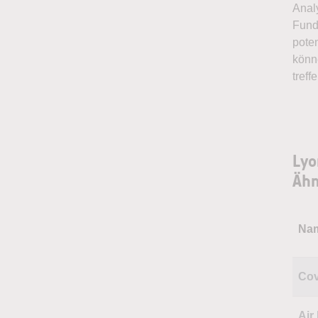
Anal
Fund
pote
könn
treff
Lyo
Ähn
Na
Cov
Air