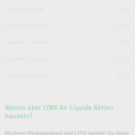
Eigenkapitalquote
51,91
Fremdkapitalquote
48,09
Liquidität 1. Grades
44,84
Liquidität 2. Grades
77,27
Liquidität 3. Grades
117,35
Warum über LYNX Air Liquide Aktien
handeln?
Mit einem Wertpapierdepot über LYNX handeln Sie Aktien