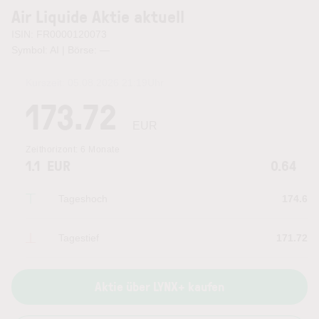
Air Liquide Aktie aktuell
ISIN: FR0000120073
Symbol: AI | Börse:
—
Kurszeit:
05.08.2026 21:19
Uhr
173.72
EUR
Zeithorizont:
6 Monate
1.1
EUR
0.64
Tageshoch
174.6
Tagestief
171.72
Aktie über LYNX+ kaufen