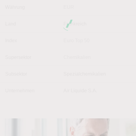
Währung
EUR
Land
Frankreich
Index
Euro Top 50
Supersektor
Chemikalien
Subsektor
Spezialchemikalien
Unternehmen
Air Liquide S.A.