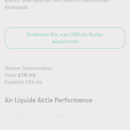
können. Bitte beachten Sie zudem Ihr persönliches
Risikoprofil.
Entdecken Sie, was LYNX als Broker
auszeichnet
Weitere Tickersymbole:
Xetra:
ETR:AIL
Frankfurt: FRA:AIL
Air Liquide Aktie Performance
1 T
1.1
0.64 %