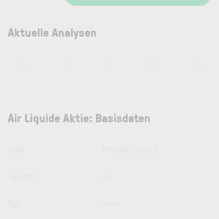
Aktuelle Analysen
—
—
—
—
—
—
—
—
—
—
Air Liquide Aktie: Basisdaten
ISIN
FR0000120073
Symbol
AI
Typ
Aktie