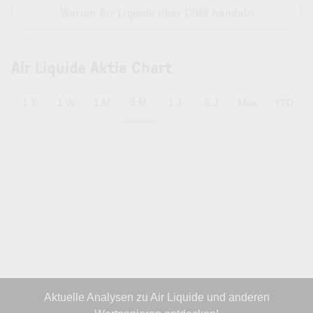
Warum Air Liquide über LYNX handeln
Air Liquide Aktie Chart
6 M
1 T
1 W
1 M
1 J
5 J
Max
YTD
Aktuelle Analysen zu Air Liquide und anderen