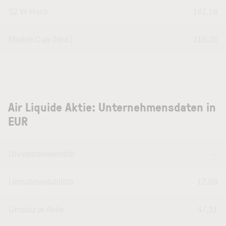
52 W Hoch
182,18
Market Cap (Mrd.)
110,26
Air Liquide Aktie: Unternehmensdaten in
EUR
Dividendenrendite
--
Umsatzrentabilität
12,89
Umsatz je Aktie
47,31