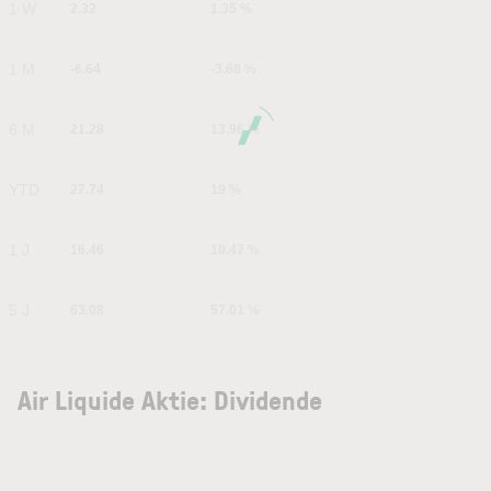
1 W
2.32
1.35 %
1 M
-6.64
-3.68 %
6 M
21.28
13.96 %
YTD
27.74
19 %
1 J
16.46
10.47 %
5 J
63.08
57.01 %
Air Liquide Aktie: Dividende