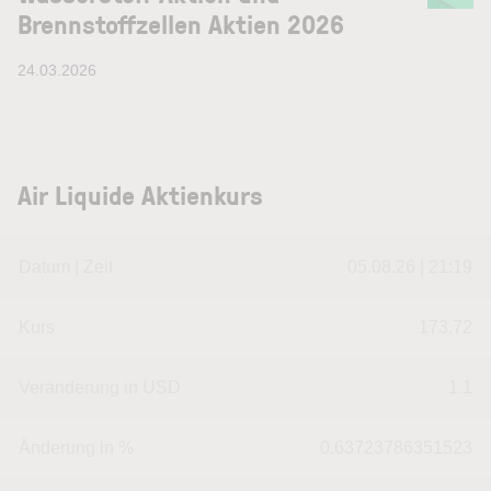
Brennstoffzellen Aktien 2026
24.03.2026
Air Liquide Aktienkurs
Datum | Zeit
05.08.26 | 21:19
Kurs
173,72
Veränderung in USD
1.1
Änderung in %
0.63723786351523