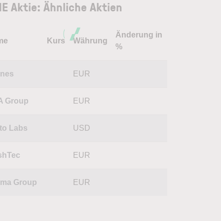
E Aktie: Ähnliche Aktien
Änderung in
me
Kurs
Währung
%
nes
EUR
A Group
EUR
to Labs
USD
shTec
EUR
rma Group
EUR