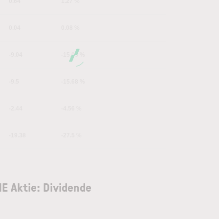
0.64
1.27 %
0.04
0.08 %
-9.04
-15.03 %
-9.5
-15.68 %
-2.44
-4.56 %
-19.38
-27.5 %
E Aktie: Dividende