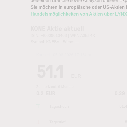
derselben Branche sowie Analysen unserer Exp
Sie möchten in europäische oder US-Aktien i
Handelsmöglichkeiten von Aktien über LYN
KONE Aktie aktuell
ISIN: FI0009013403 | WKN A0ET4X
Symbol: KNEBV | Börse:
—
Kurszeit:
05.08.2026 17:16
Uhr
51.1
EUR
Zeithorizont:
6 Monate
0.2
EUR
0.39
Tageshoch
51.
Tagestief