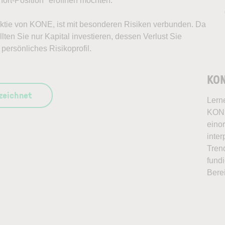
ort-Position* eröffnen möchten.
 Aktie von KONE, ist mit besonderen Risiken verbunden. Da
lten Sie nur Kapital investieren, dessen Verlust Sie
persönliches Risikoprofil.
KON
szeichnet
Lern
KONE
eino
inter
Tren
fundi
Bere