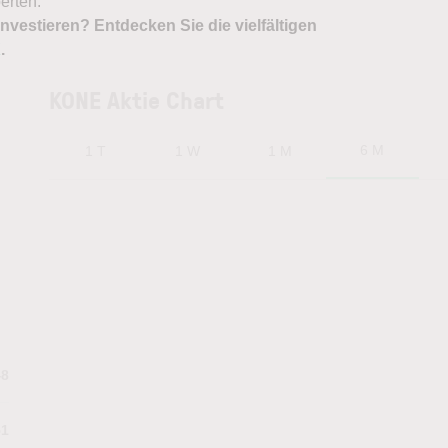
erten.
nvestieren? Entdecken Sie die vielfältigen
X
.
KONE Aktie Chart
6 M
1 T
1 W
1 M
48
51