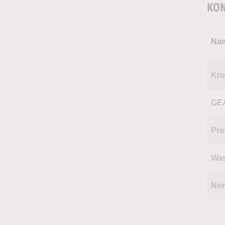
KON
Na
Kro
GE
Pro
Wa
No