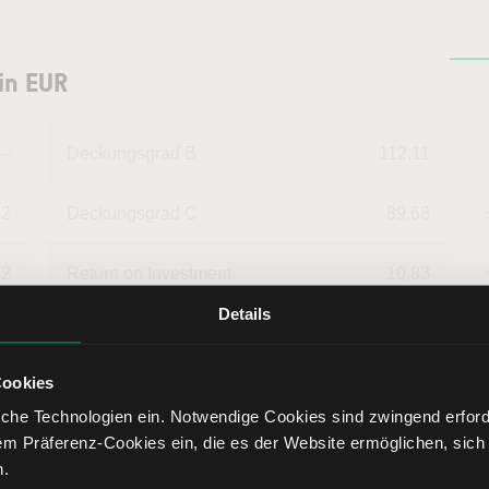
in EUR
--
Deckungsgrad B
112,11
72
Deckungsgrad C
89,68
72
Return on Investment
10,83
Details
54
Eigenkapitalquote
31,23
Cookies
24
Fremdkapitalquote
68,77
che Technologien ein. Notwendige Cookies sind zwingend erforde
em Präferenz-Cookies ein, die es der Website ermöglichen, sich
76
Liquidität 1. Grades
8,35
n.