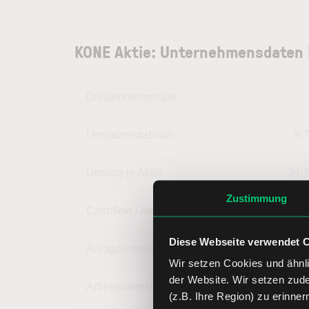
KONE Aktie: Unternehmensdaten 
Dividendenrendite
Umsatzrentabilität
8,
Umsatz je Aktie
21,
Zustimmung
Cashflow / Aktie
2,
Diese Webseite verwendet 
Anlageintensität
37,
Wir setzen Cookies und ähnli
der Website. Wir setzen zud
Arbeitsintensität
62,
(z.B. Ihre Region) zu erinner