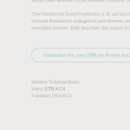
setzen oder fallende Kurse erwarten und eine Sh
*Der Handel mit Short-Positionen, z. B. auf die
Verluste theoretisch unbegrenzt sein können, sol
verkraften können. Bitte beachten Sie zudem Ihr 
Entdecken Sie, was LYNX als Broker au
Weitere Tickersymbole:
Xetra:
ETR:KC4
Frankfurt: FRA:KC4