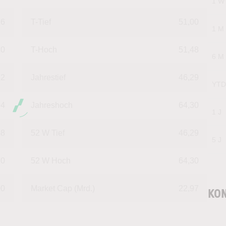
1 W
16
T-Tief
51,00
1 M
10
T-Hoch
51,48
6 M
.2
Jahrestief
46,29
YTD
94
Jahreshoch
64,30
1 J
48
52 W Tief
46,29
5 J
90
52 W Hoch
64,30
00
Market Cap (Mrd.)
22,97
KON