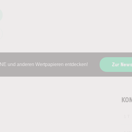
Zur News
ONE und anderen Wertpapieren entdecken!
KON
1 T