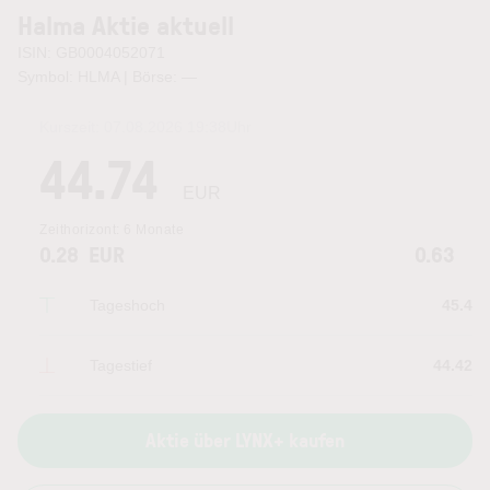
Halma Aktie aktuell
ISIN: GB0004052071
Symbol: HLMA | Börse:
—
Kurszeit:
07.08.2026 19:38
Uhr
44.74
EUR
Zeithorizont:
6 Monate
0.28
EUR
0.63
Tageshoch
45.4
Tagestief
44.42
Aktie über LYNX+ kaufen