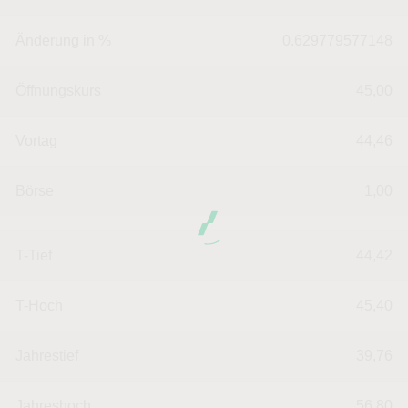
Änderung in %
0.629779577148
Öffnungskurs
45,00
Vortag
44,46
Börse
1,00
T-Tief
44,42
T-Hoch
45,40
Jahrestief
39,76
Jahreshoch
56,80