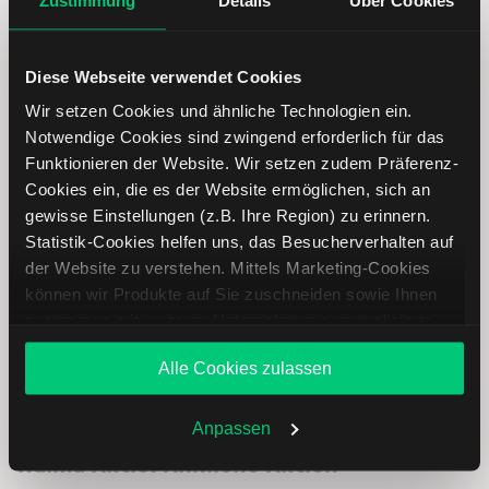
Diese Webseite verwendet Cookies
Wir setzen Cookies und ähnliche Technologien ein.
Notwendige Cookies sind zwingend erforderlich für das
Halma Aktie analysieren
Funktionieren der Website. Wir setzen zudem Präferenz-
Cookies ein, die es der Website ermöglichen, sich an
Lernen Sie mit LYNX, wie Sie den Kursverlauf der Halma
gewisse Einstellungen (z.B. Ihre Region) zu erinnern.
Aktie mithilfe technischer Analyse besser einordnen,
Statistik-Cookies helfen uns, das Besucherverhalten auf
relevante Fundamentaldaten interpretieren und frühzeitig
der Website zu verstehen. Mittels Marketing-Cookies
potenzielle Trendveränderungen erkennen. So können Sie
können wir Produkte auf Sie zuschneiden sowie Ihnen
fundierte Handelsentscheidungen treffen. Jetzt den
zusammen mit weiteren Unternehmen personalisierte
Bereich Trading entdecken.
Angebote unterbreiten. Sie entscheiden, welche Cookies
Alle Cookies zulassen
Sie zulassen oder ablehnen. Ihre Entscheidung können
Trading
Sie jederzeit in den
Cookie-Einstellungen
ändern.
Weitere Infos auch in unserer
Datenschutzerklärung
.
Anpassen
Halma Aktie: Ähnliche Aktien