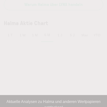
Warum Halma über LYNX handeln
Halma Aktie Chart
6 M
1 T
1 W
1 M
1 J
5 J
Max
YTD
Aktuelle Analysen zu Halma und anderen Wertpapieren