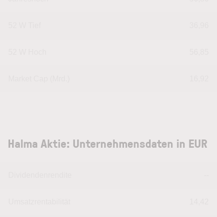
52 W Tief
36,96
52 W Hoch
56,85
Market Cap (Mrd.)
16,92
Halma Aktie: Unternehmensdaten in EUR
Dividendenrendite
--
Umsatzrentabilität
14,42