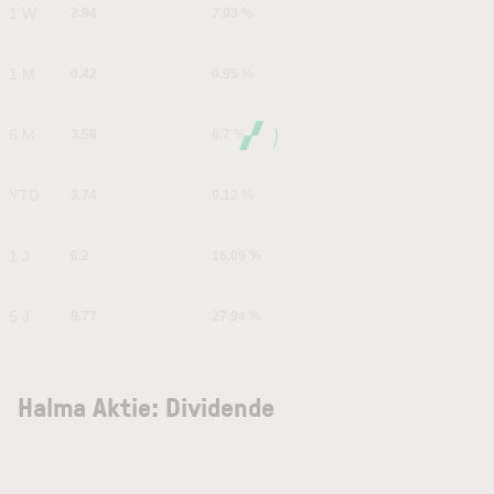
1 W
2.94
7.03 %
1 M
0.42
0.95 %
6 M
3.58
8.7 %
YTD
3.74
9.12 %
1 J
6.2
16.09 %
5 J
9.77
27.94 %
Halma Aktie: Dividende