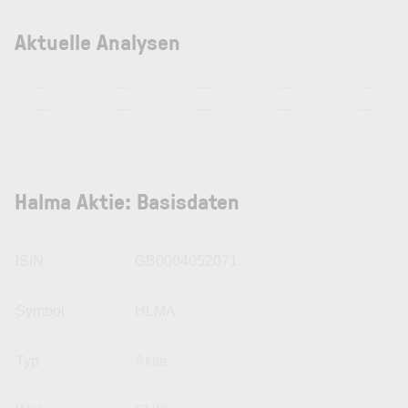
Aktuelle Analysen
—
—
—
—
—
—
—
—
—
—
Halma Aktie: Basisdaten
ISIN
GB0004052071
Symbol
HLMA
Typ
Aktie