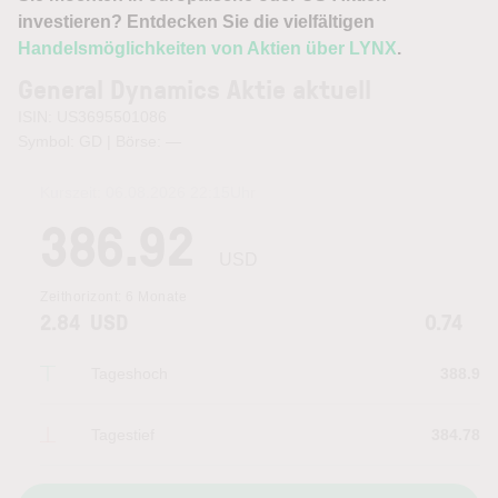
investieren? Entdecken Sie die vielfältigen
Handelsmöglichkeiten von Aktien über LYNX
.
General Dynamics Aktie aktuell
ISIN: US3695501086
Symbol: GD | Börse:
—
Kurszeit:
06.08.2026 22:15
Uhr
386.92
USD
Zeithorizont:
6 Monate
2.84
USD
0.74
Tageshoch
388.9
Tagestief
384.78