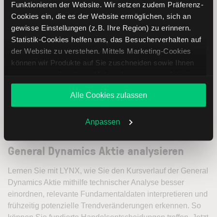
Funktionieren der Website. Wir setzen zudem Präferenz-
Cookies ein, die es der Website ermöglichen, sich an
gewisse Einstellungen (z.B. Ihre Region) zu erinnern.
Statistik-Cookies helfen uns, das Besucherverhalten auf
der Website zu verstehen. Mittels Marketing-Cookies
können wir Produkte auf Sie zuschneiden sowie Ihnen
zusammen mit weiteren Unternehmen personalisierte
Angebote unterbreiten. Sie entscheiden, welche Cookies
Alle Cookies zulassen
Sie zulassen oder ablehnen. Ihre Entscheidung können
Sie jederzeit in den
Cookie-Einstellungen
ändern.
Weitere Infos auch in unserer
Datenschutzerklärung
.
Anpassen
General Dynamics Aktie analysieren
Lernen Sie mit LYNX, wie Sie den Kursverlauf der General
Dynamics Aktie mithilfe technischer Analyse besser
einordnen, relevante Fundamentaldaten interpretieren und
frühzeitig potenzielle Trendveränderungen erkennen. So