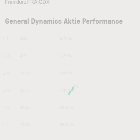
Frankfurt: FRA:GDX
General Dynamics Aktie Performance
1 T
2.84
0.74 %
1 W
4.72
1.23 %
1 M
10.04
2.66 %
6 M
26.85
7.46 %
YTD
50.26
14.93 %
1 J
71.93
22.84 %