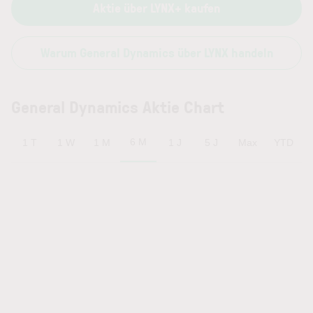
Aktie über LYNX+ kaufen
Warum General Dynamics über LYNX handeln
General Dynamics Aktie Chart
6 M
1 T
1 W
1 M
1 J
5 J
Max
YTD