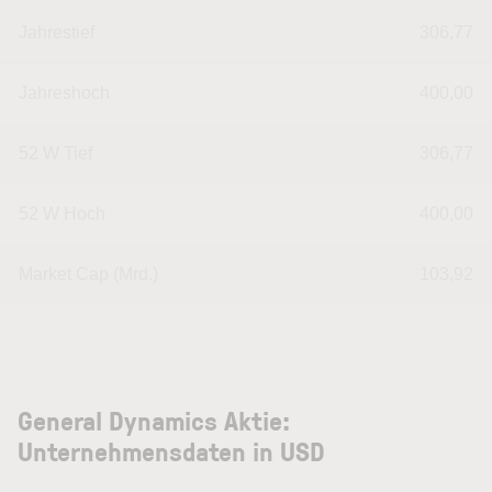
Jahrestief
306,77
Jahreshoch
400,00
52 W Tief
306,77
52 W Hoch
400,00
Market Cap (Mrd.)
103,92
General Dynamics Aktie:
Unternehmensdaten in USD