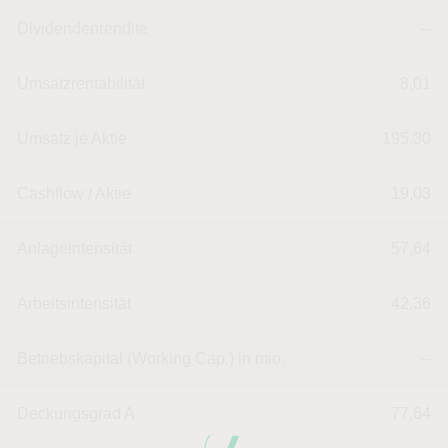
Dividendenrendite
--
Umsatzrentabilität
8,01
Umsatz je Aktie
195,30
Cashflow / Aktie
19,03
Anlageintensität
57,64
Arbeitsintensität
42,36
Betriebskapital (Working Cap.) in mio.
--
Deckungsgrad A
77,64