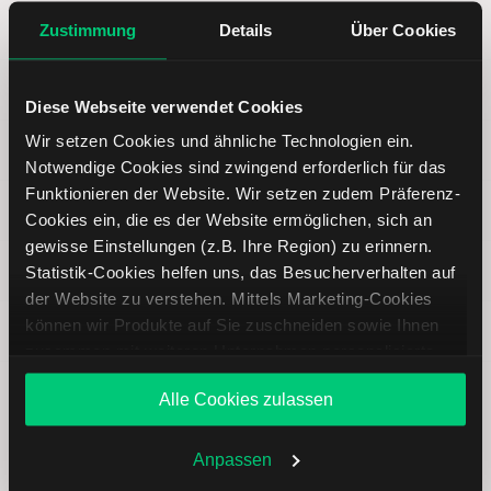
Typ
Aktie
Zustimmung
Details
Über Cookies
Währung
USD
Diese Webseite verwendet Cookies
Wir setzen Cookies und ähnliche Technologien ein.
Land
Vereinigte Staaten von Amerika
Notwendige Cookies sind zwingend erforderlich für das
Funktionieren der Website. Wir setzen zudem Präferenz-
Index
--
Cookies ein, die es der Website ermöglichen, sich an
gewisse Einstellungen (z.B. Ihre Region) zu erinnern.
Supersektor
Industriegüter und Dienstleistungen
Statistik-Cookies helfen uns, das Besucherverhalten auf
der Website zu verstehen. Mittels Marketing-Cookies
können wir Produkte auf Sie zuschneiden sowie Ihnen
Subsektor
Maschinen: Spezialmaschinen
zusammen mit weiteren Unternehmen personalisierte
Angebote unterbreiten. Sie entscheiden, welche Cookies
Unternehmen
The ExOne Company
Alle Cookies zulassen
Sie zulassen oder ablehnen. Ihre Entscheidung können
Sie jederzeit in den
Cookie-Einstellungen
ändern.
Weitere Infos auch in unserer
Datenschutzerklärung
.
Anpassen