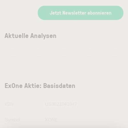
Jetzt Newsletter abonnieren
Aktuelle Analysen
—
—
—
—
—
—
—
—
—
—
ExOne Aktie: Basisdaten
ISIN
US3021041047
Symbol
XONE