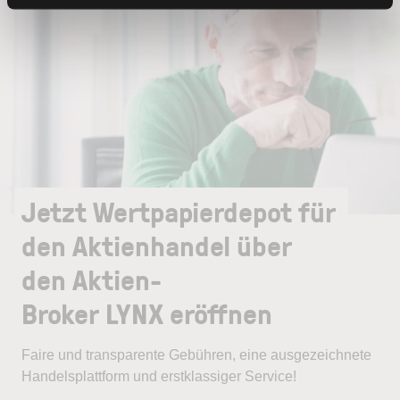
Jetzt Wertpapierdepot für
den Aktienhandel über
den Aktien-
Broker LYNX eröffnen
Faire und transparente Gebühren, eine ausgezeichnete
Handelsplattform und erstklassiger Service!