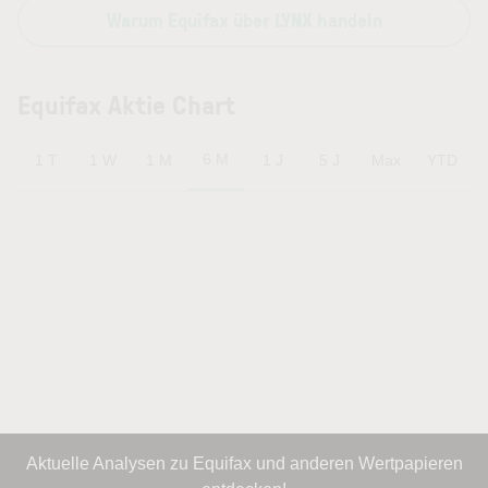
Warum Equifax über LYNX handeln
Equifax Aktie Chart
6 M
1 T
1 W
1 M
1 J
5 J
Max
YTD
Aktuelle Analysen zu Equifax und anderen Wertpapieren