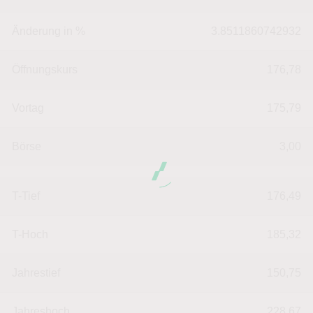
Änderung in %
3.8511860742932
Öffnungskurs
176,78
Vortag
175,79
Börse
3,00
T-Tief
176,49
T-Hoch
185,32
Jahrestief
150,75
Jahreshoch
228,67