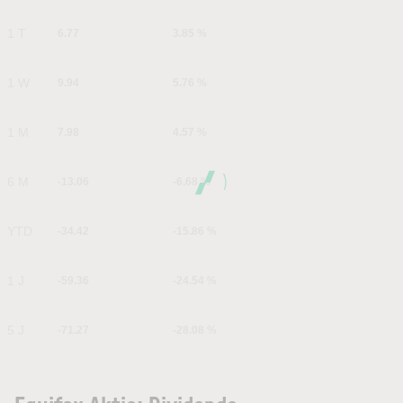
1 T
6.77
3.85 %
1 W
9.94
5.76 %
1 M
7.98
4.57 %
6 M
-13.06
-6.68 %
YTD
-34.42
-15.86 %
1 J
-59.36
-24.54 %
5 J
-71.27
-28.08 %