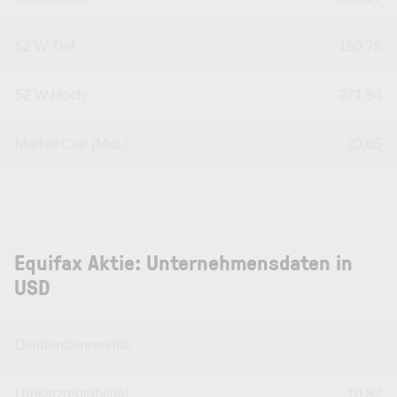
52 W Tief
150,75
52 W Hoch
271,84
Market Cap (Mrd.)
20,65
Equifax Aktie: Unternehmensdaten in
USD
Dividendenrendite
--
Umsatzrentabilität
10,87