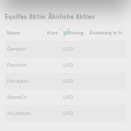
Equifax Aktie: Ähnliche Aktien
Name
Kurs
Währung
Änderung in %
Genpact
USD
Paychex
USD
Fair Isaac
USD
StoneCo
USD
Accenture
USD