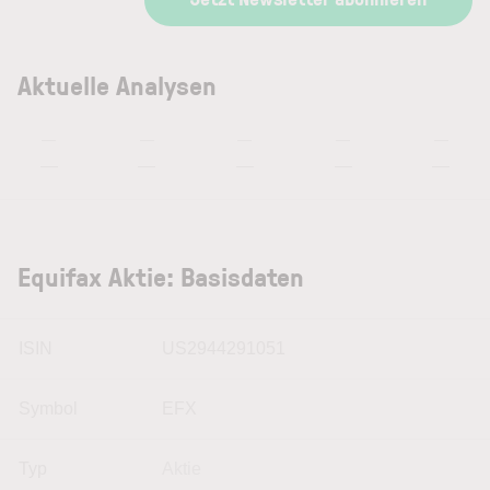
Aktuelle Analysen
—
—
—
—
—
—
—
—
—
—
Equifax Aktie: Basisdaten
ISIN
US2944291051
Symbol
EFX
Typ
Aktie