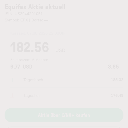
Equifax Aktie aktuell
ISIN: US2944291051
Symbol: EFX | Börse:
—
Kurszeit:
07.08.2026 22:00
Uhr
182.56
USD
Zeithorizont:
6 Monate
6.77
USD
3.85
Tageshoch
185.32
Tagestief
176.49
Aktie über LYNX+ kaufen