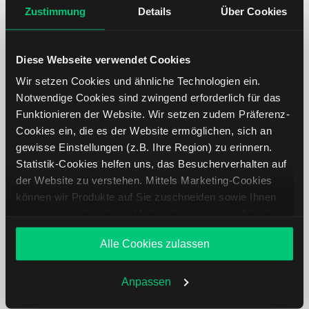
Zustimmung
Details
Über Cookies
Diese Webseite verwendet Cookies
Wir setzen Cookies und ähnliche Technologien ein.
Notwendige Cookies sind zwingend erforderlich für das
Funktionieren der Website. Wir setzen zudem Präferenz-
Cookies ein, die es der Website ermöglichen, sich an
gewisse Einstellungen (z.B. Ihre Region) zu erinnern.
Equifax Aktie analysieren
Statistik-Cookies helfen uns, das Besucherverhalten auf
der Website zu verstehen. Mittels Marketing-Cookies
Lernen Sie mit LYNX, wie Sie den Kursverlauf der Equifax
können wir Produkte auf Sie zuschneiden sowie Ihnen
Aktie mithilfe technischer Analyse besser einordnen,
zusammen mit weiteren Unternehmen personalisierte
relevante Fundamentaldaten interpretieren und frühzeitig
Angebote unterbreiten. Sie entscheiden, welche Cookies
potenzielle Trendveränderungen erkennen. So können Sie
Alle Cookies zulassen
Sie zulassen oder ablehnen. Ihre Entscheidung können
fundierte Handelsentscheidungen treffen. Jetzt den
Sie jederzeit in den
Cookie-Einstellungen
ändern.
Bereich Trading entdecken.
Weitere Infos auch in unserer
Datenschutzerklärung
.
Anpassen
Trading