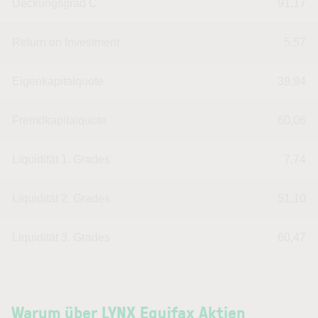
Deckungsgrad C
91,17
Return on Investment
5,57
Eigenkapitalquote
39,94
Fremdkapitalquote
60,06
Liquidität 1. Grades
7,74
Liquidität 2. Grades
51,10
Liquidität 3. Grades
60,47
Warum über LYNX Equifax Aktien