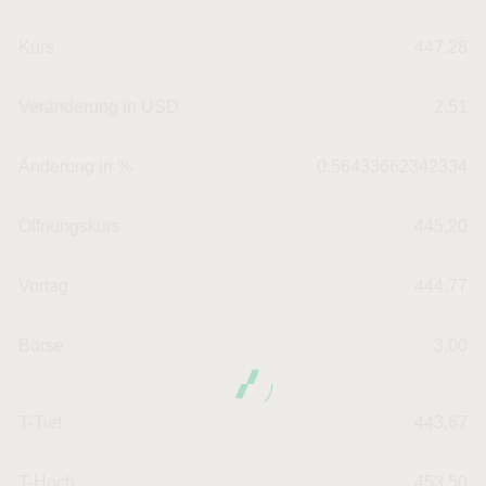
Kurs
447,28
Veränderung in USD
2.51
Änderung in %
0.56433662342334
Öffnungskurs
445,20
Vortag
444,77
Börse
3,00
T-Tief
443,67
T-Hoch
453,50