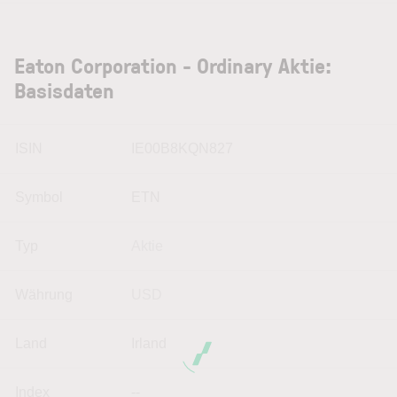
Eaton Corporation - Ordinary Aktie:
Basisdaten
ISIN
IE00B8KQN827
Symbol
ETN
Typ
Aktie
Währung
USD
Land
Irland
Index
--