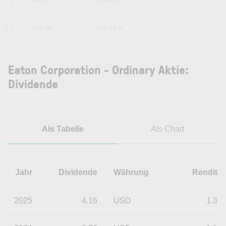
1 J
90.83
25.48 %
5 J
285.36
176.24 %
Eaton Corporation - Ordinary Aktie:
Dividende
Als Tabelle
Als Chart
Jahr
Dividende
Währung
Rendite
2025
4.16
USD
1.31