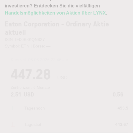
investieren? Entdecken Sie die vielfältigen
Handelsmöglichkeiten von Aktien über LYNX
.
Eaton Corporation - Ordinary Aktie
aktuell
ISIN: IE00B8KQN827
Symbol: ETN | Börse:
—
Kurszeit:
05.08.2026 22:46
Uhr
447.28
USD
Zeithorizont:
6 Monate
2.51
USD
0.56
Tageshoch
453.5
Tagestief
443.67