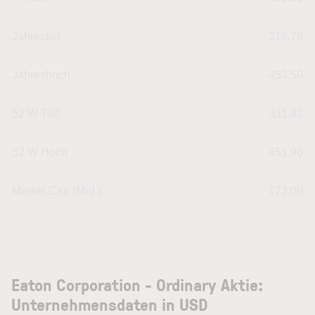
Jahrestief
315,76
Jahreshoch
453,50
52 W Tief
311,92
52 W Hoch
451,96
Market Cap (Mrd.)
173,00
Eaton Corporation - Ordinary Aktie:
Unternehmensdaten in USD