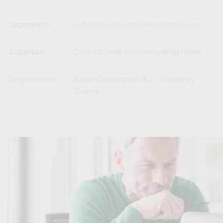
Supersektor
Industriegüter und Dienstleistungen
Subsektor
Diversifizierte Industrieunternehmen
Unternehmen
Eaton Corporation PLC – Ordinary
Shares