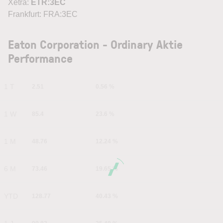
Xetra:
ETR:3EC
Frankfurt: FRA:3EC
Eaton Corporation - Ordinary Aktie
Performance
1 T
2.51
0.56 %
1 W
85.4
23.6 %
1 M
48.76
12.24 %
6 M
73.46
19.65 %
YTD
128.77
40.43 %