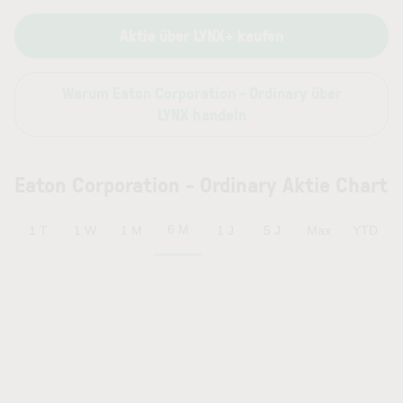
Aktie über LYNX+ kaufen
Warum Eaton Corporation - Ordinary über
LYNX handeln
Eaton Corporation - Ordinary Aktie Chart
6 M
1 T
1 W
1 M
1 J
5 J
Max
YTD