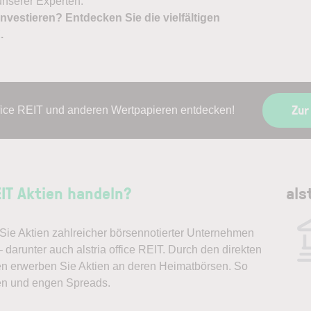
nserer Experten.
nvestieren? Entdecken Sie die vielfältigen
X
.
Zur
office REIT und anderen Wertpapieren entdecken!
EIT Aktien handeln?
als
ie Aktien zahlreicher börsennotierter Unternehmen
 darunter auch alstria office REIT. Durch den direkten
en erwerben Sie Aktien an deren Heimatbörsen. So
en und engen Spreads.