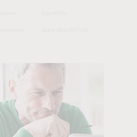
bsektor
Büro-REITs
ternehmen
alstria office REIT-AG