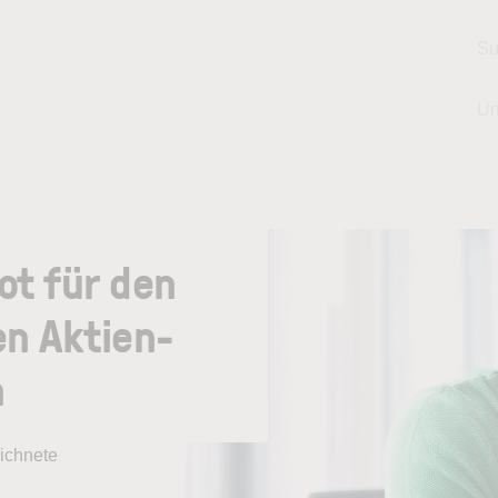
Su
Un
ot für den
en Aktien-
n
ichnete