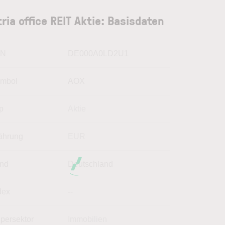
tria office REIT Aktie: Basisdaten
IN
DE000A0LD2U1
mbol
AOX
p
Aktie
hrung
EUR
nd
Deutschland
dex
--
persektor
Immobilien