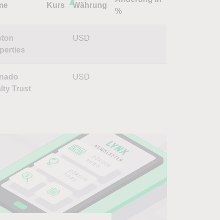
me
Kurs
Währung
%
ton
USD
perties
nado
USD
lty Trust