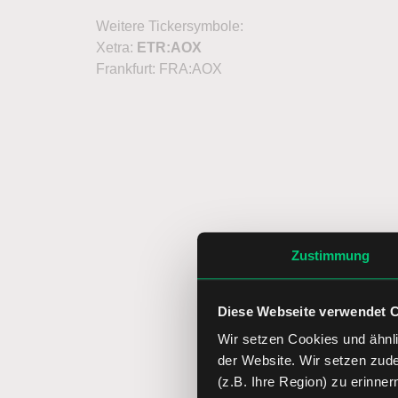
Weitere Tickersymbole:
Xetra:
ETR:AOX
Frankfurt: FRA:AOX
Zustimmung
Diese Webseite verwendet 
Wir setzen Cookies und ähnli
der Website. Wir setzen zud
(z.B. Ihre Region) zu erinner