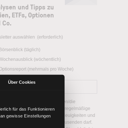
lysen und Tipps zu
ien, ETFs, Optionen
 Co.
letter auswählen
(erforderlich)
Börsenblick (täglich)
Wochenausblick (wöchentlich)
Optionsreport (mehrmals pro Woche)
Über Cookies
Ich stimme zu, dass LYNX mir den/die
ausgewählten Newsletter sowie regelmäßige
rlich für das Funktionieren
Werbe-E-Mails mit Angeboten, Neuigkeiten und
 an gewisse Einstellungen
weiteren Marketingnachrichten zusenden darf.