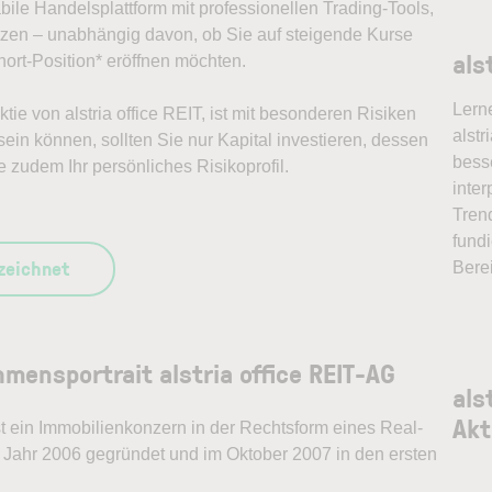
abile Handelsplattform mit professionellen Trading-Tools,
ützen – unabhängig davon, ob Sie auf steigende Kurse
als
ort-Position* eröffnen möchten.
Lern
ktie von alstria office REIT, ist mit besonderen Risiken
alstr
ein können, sollten Sie nur Kapital investieren, dessen
bess
e zudem Ihr persönliches Risikoprofil.
inter
Tren
fundi
szeichnet
Bere
hmensportrait alstria office REIT-AG
als
Akt
ist ein Immobilienkonzern in der Rechtsform eines Real-
im Jahr 2006 gegründet und im Oktober 2007 in den ersten