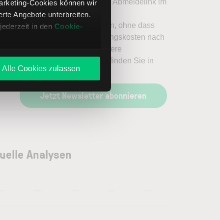
Ich kann mich jederzeit über den Abmeldelink im
Marketing-Cookies können wir
Newsletter oder per E-Mail an
te Angebote unterbreiten.
service@lynxbroker.de
abmelden, ohne dass
jederzeit in den
Cookie-
hierfür andere als die Übermittlungskosten nach
den Basistarifen entstehen. Weitere
Informationen zum Datenschutz finden Sie in
Alle Cookies zulassen
der
Datenschutzerklärung
.
Jetzt Newsletter abonnieren
uelle Analysen
—
—
—
—
—
—
—
—
—
—