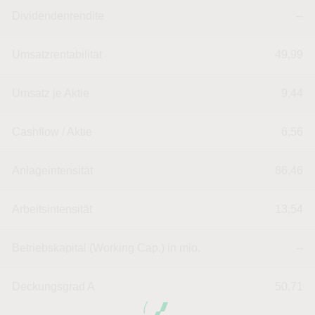
Dividendenrendite
--
Umsatzrentabilität
49,99
Umsatz je Aktie
9,44
Cashflow / Aktie
6,56
Anlageintensität
86,46
Arbeitsintensität
13,54
Betriebskapital (Working Cap.) in mio.
--
Deckungsgrad A
50,71