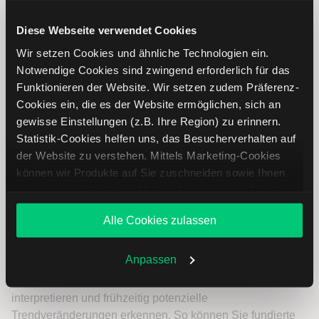
Diese Webseite verwendet Cookies
Wir setzen Cookies und ähnliche Technologien ein.
Notwendige Cookies sind zwingend erforderlich für das
Funktionieren der Website. Wir setzen zudem Präferenz-
Cookies ein, die es der Website ermöglichen, sich an
gewisse Einstellungen (z.B. Ihre Region) zu erinnern.
Statistik-Cookies helfen uns, das Besucherverhalten auf
der Website zu verstehen. Mittels Marketing-Cookies
können wir Produkte auf Sie zuschneiden sowie Ihnen
zusammen mit weiteren Unternehmen personalisierte
Angebote unterbreiten. Sie entscheiden, welche Cookies
Vornado Realty Trust Aktie analysieren
Alle Cookies zulassen
Sie zulassen oder ablehnen. Ihre Entscheidung können
Sie jederzeit in den
Cookie-Einstellungen
ändern.
Lernen Sie mit LYNX, wie Sie den Kursverlauf der
Weitere Infos auch in unserer
Datenschutzerklärung
.
Anpassen
Vornado Realty Trust Aktie mithilfe technischer Analyse
besser einordnen, relevante Fundamentaldaten
interpretieren und frühzeitig potenzielle
Trendveränderungen erkennen. So können Sie fundierte