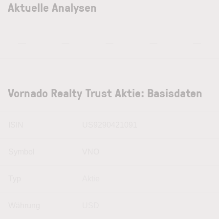
Aktuelle Analysen
—
—
—
—
—
—
—
—
—
—
Vornado Realty Trust Aktie: Basisdaten
ISIN
US9290421091
Symbol
VNO
Typ
Aktie
Währung
USD