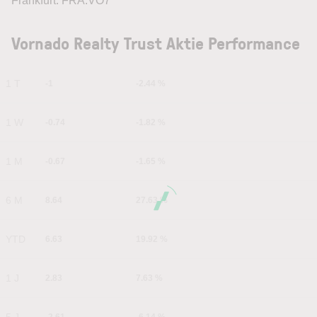
Frankfurt: FRA:VO7
Vornado Realty Trust Aktie Performance
1 T
-1
-2.44 %
1 W
-0.74
-1.82 %
1 M
-0.67
-1.65 %
6 M
8.64
27.63 %
YTD
6.63
19.92 %
1 J
2.83
7.63 %