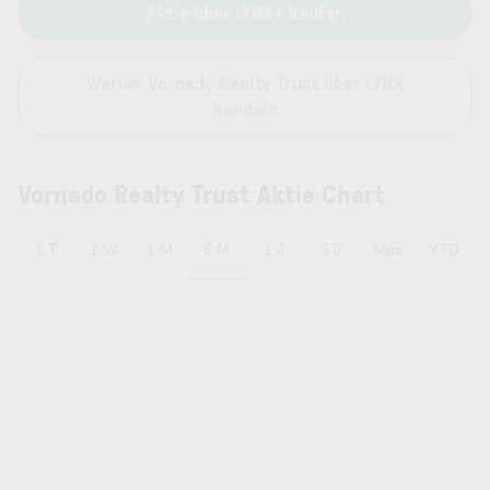
Aktie über LYNX+ kaufen
Warum Vornado Realty Trust über LYNX
handeln
Vornado Realty Trust Aktie Chart
6 M
1 T
1 W
1 M
1 J
5 J
Max
YTD