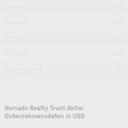
Jahrestief
24,57
Jahreshoch
41,60
52 W Tief
24,57
52 W Hoch
43,37
Market Cap (Mrd.)
7,70
Vornado Realty Trust Aktie:
Unternehmensdaten in USD