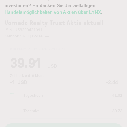
investieren? Entdecken Sie die vielfältigen
Handelsmöglichkeiten von Aktien über LYNX
.
Vornado Realty Trust Aktie aktuell
ISIN: US9290421091
Symbol: VNO | Börse:
—
Kurszeit:
05.08.2026 22:00
Uhr
39.91
USD
Zeithorizont:
6 Monate
-1
USD
-2.44
Tageshoch
41.01
Tagestief
39.73