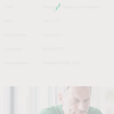
Land
Vereinigte Staaten von Amerika
Index
S&P 500
Supersektor
Immobilien
Subsektor
Büro-REITs
Unternehmen
Vornado Realty Trust