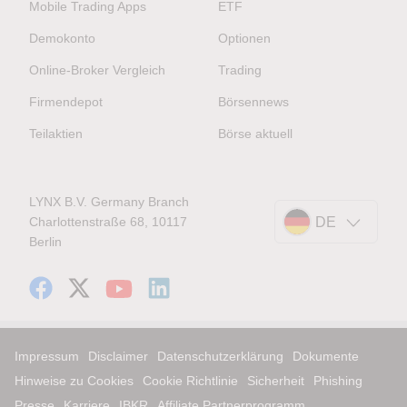
Mobile Trading Apps
ETF
Demokonto
Optionen
Online-Broker Vergleich
Trading
Firmendepot
Börsennews
Teilaktien
Börse aktuell
LYNX B.V. Germany Branch
Charlottenstraße 68, 10117
DE
Berlin
Impressum
Disclaimer
Datenschutzerklärung
Dokumente
Hinweise zu Cookies
Cookie Richtlinie
Sicherheit
Phishing
Presse
Karriere
IBKR
Affiliate Partnerprogramm