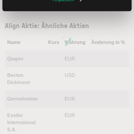
Trading
Align Aktie: Ähnliche Aktien
Name
Kurs
Währung
Änderung in %
Qiagen
EUR
Becton
USD
Dickinson
Gerresheimer
EUR
Essilor
EUR
International
S.A.