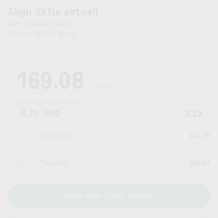
Align Aktie aktuell
ISIN: US0162551016
Symbol: ALGN | Börse:
—
Kurszeit:
06.08.2026 22:00
Uhr
169.08
USD
Zeithorizont:
6 Monate
-5.75
USD
-3.29
Tageshoch
174.09
Tagestief
168.67
Aktie über LYNX+ kaufen