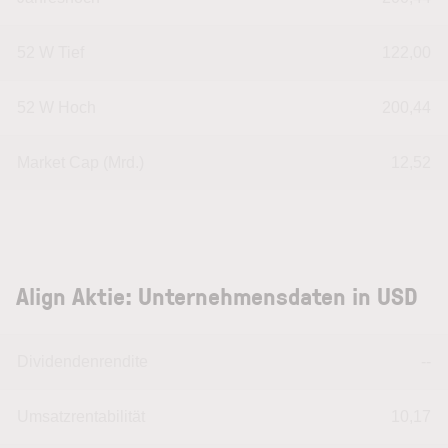
52 W Tief
122,00
52 W Hoch
200,44
Market Cap (Mrd.)
12,52
Align Aktie: Unternehmensdaten in USD
Dividendenrendite
--
Umsatzrentabilität
10,17