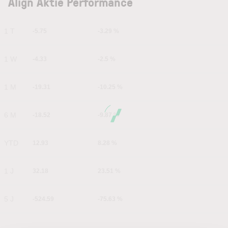
Align Aktie Performance
1 T
-5.75
-3.29 %
1 W
-4.33
-2.5 %
1 M
-19.31
-10.25 %
6 M
-18.52
-9.87 %
YTD
12.93
8.28 %
1 J
32.18
23.51 %
5 J
-524.59
-75.63 %