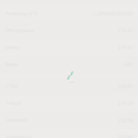
Änderung in %
-3.2889092261054
Öffnungskurs
173,43
Vortag
174,83
Börse
4,00
T-Tief
168,67
T-Hoch
174,09
Jahrestief
151,58
Jahreshoch
200,44