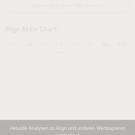
Warum Align über LYNX handeln
Align Aktie Chart
6 M
1 T
1 W
1 M
1 J
5 J
Max
YTD
Aktuelle Analysen zu Align und anderen Wertpapieren