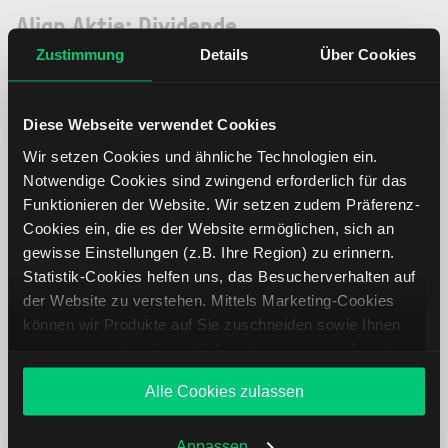
Align Aktie: Dividende
Zustimmung
Details
Über Cookies
Diese Webseite verwendet Cookies
Wir setzen Cookies und ähnliche Technologien ein.
Für dieses Unternehmen liegen keine
Notwendige Cookies sind zwingend erforderlich für das
Dividendenausschüttungen vor
Funktionieren der Website. Wir setzen zudem Präferenz-
Cookies ein, die es der Website ermöglichen, sich an
Align Aktie analysieren
gewisse Einstellungen (z.B. Ihre Region) zu erinnern.
Statistik-Cookies helfen uns, das Besucherverhalten auf
Lernen Sie mit LYNX, wie Sie den Kursverlauf der Align
der Website zu verstehen. Mittels Marketing-Cookies
Aktie mithilfe technischer Analyse besser einordnen,
können wir Produkte auf Sie zuschneiden sowie Ihnen
relevante Fundamentaldaten interpretieren und frühzeitig
zusammen mit weiteren Unternehmen personalisierte
potenzielle Trendveränderungen erkennen. So können Sie
Angebote unterbreiten. Sie entscheiden, welche Cookies
fundierte Handelsentscheidungen treffen. Jetzt den
Alle Cookies zulassen
Sie zulassen oder ablehnen. Ihre Entscheidung können
Bereich Trading entdecken.
Sie jederzeit in den
Cookie-Einstellungen
ändern.
Weitere Infos auch in unserer
Datenschutzerklärung
.
Anpassen