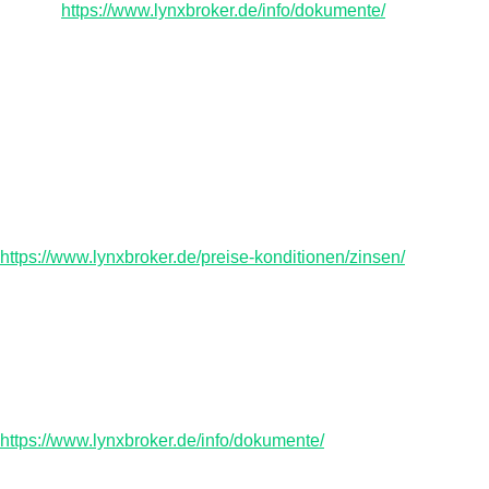
lesen –
https://www.lynxbroker.de/info/dokumente/
Der Handel auf Marginbasis ist nur für erfahrene Anleger mit
einer hohen Risikotragfähigkeit geeignet. Es besteht die
Gefahr, dass Sie mehr Kapital verlieren, als Sie ursprünglich
investiert hatten. Bitte beachten Sie! Wenn Sie auf Margin
handeln, können Ihre Finanzinstrumente von IB verwendet
werden. Hierfür ist keine ausdrückliche Genehmigung
erforderlich. Weitere Informationen zu Zinssätzen für
Margindarlehen erhalten Sie unter
https://www.lynxbroker.de/preise-konditionen/zinsen/
.
Wertpapier-Futures bergen ein hohes Maß an Risiko und sind
nicht für alle Anleger geeignet. Der mögliche Verlust kann den
Wert Ihrer ursprünglichen Anlage übersteigen. Bitte lesen Sie
das Risikoinformationsdokument zu Wertpapier-Futures, bevor
Sie Handelstätigkeiten mit Wertpapier-Futures aufnehmen.
Dieses Dokument finden Sie unter
https://www.lynxbroker.de/info/dokumente/
.
Der Forex-Handel birgt ein erhebliches Verlustpotenzial. Das