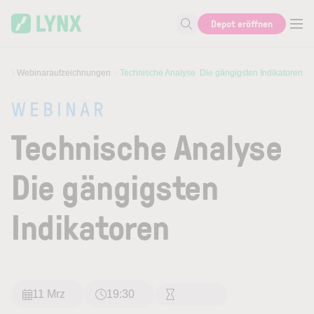
Skip to main content
Depot eröffnen
Suche nach Aktie, Autor...
re
Webinaraufzeichnungen
Technische Analyse  Die gängigsten Indikatoren
WEBINAR
Technische Analyse 
Die gängigsten
Indikatoren
11 Mrz
19:30