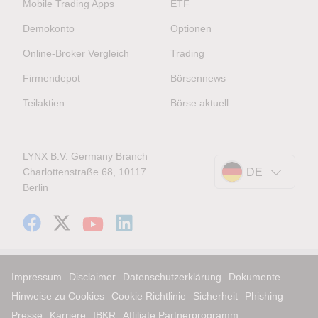
Mobile Trading Apps
ETF
Demokonto
Optionen
Online-Broker Vergleich
Trading
Firmendepot
Börsennews
Teilaktien
Börse aktuell
LYNX B.V. Germany Branch
Charlottenstraße 68, 10117
DE
Berlin
Impressum
Disclaimer
Datenschutzerklärung
Dokumente
Hinweise zu Cookies
Cookie Richtlinie
Sicherheit
Phishing
Presse
Karriere
IBKR
Affiliate Partnerprogramm