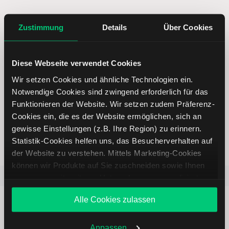
5 entscheidende Vorteile vom
Zustimmung
Details
Über Cookies
Online Broker LYNX
Diese Webseite verwendet Cookies
Wir setzen Cookies und ähnliche Technologien ein.
Notwendige Cookies sind zwingend erforderlich für das
Funktionieren der Website. Wir setzen zudem Präferenz-
Weltweites Handeln
Cookies ein, die es der Website ermöglichen, sich an
gewisse Einstellungen (z.B. Ihre Region) zu erinnern.
Statistik-Cookies helfen uns, das Besucherverhalten auf
der Website zu verstehen. Mittels Marketing-Cookies
können wir Produkte auf Sie zuschneiden sowie Ihnen
Beliebt
ETR:PLUN
Aktien im F
zusammen mit weiteren Unternehmen personalisierte
Angebote unterbreiten. Sie entscheiden, welche Cookies
Alle Cookies zulassen
Sie zulassen oder ablehnen. Ihre Entscheidung können
Sie jederzeit in den
Cookie-Einstellungen
ändern.
Weitere Infos auch in unserer
Datenschutzerklärung
.
Anpassen