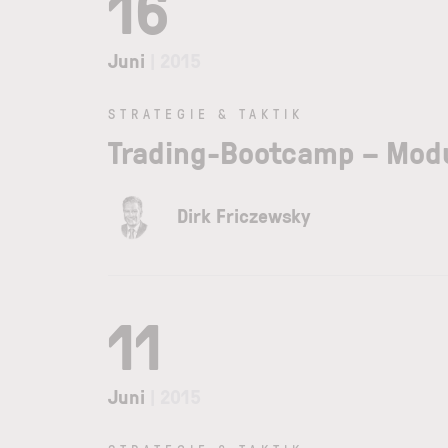
16
Juni
| 2015
STRATEGIE & TAKTIK
Trading-Bootcamp – Modu
Dirk Friczewsky
11
Juni
| 2015