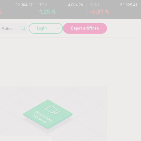
32.384,27
TDX
4.004,26
INDU
53.925,41
%
1,29 %
-0,81 %
Login
Depot eröffnen
Autor...