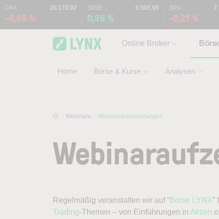
Skip to main content
Skip to search
DAX
26.170,02
SX5E
6.505,99
SPX
7
-0,05 %
0,36 %
-0,21 %
Online Broker
Börs
Home
Börse & Kurse
Analysen
Webinare
Webinaraufzeichnungen
Webinar­auf
Regelmäßig veranstalten wir auf “
Börse LYNX
”
Trading
-Themen – von Einführungen in
Aktien
o