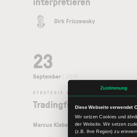
interpretieren
Dirk Friczewsky
23
September
| 2015
Zustimmung
STRATEGIE & TAKTIK
Tradingfehler und wie ich
Diese Webseite verwendet 
Wir setzen Cookies und ähnli
Marcus Klebe
der Website. Wir setzen zud
(z.B. Ihre Region) zu erinner