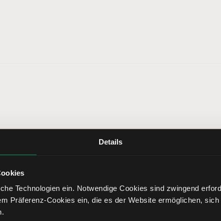
Details
 daraus lerne
Cookies
che Technologien ein. Notwendige Cookies sind zwingend erforde
em Präferenz-Cookies ein, die es der Website ermöglichen, sich
n.