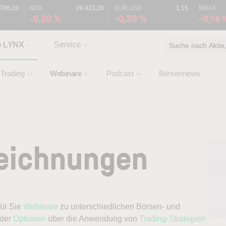
.706,10
NDX
29.422,20
EUR.USD
1,15
MDAX
-0,20 %
-0,30 %
-0,14 
e LYNX
Service
Suche nach Aktie, 
Trading
Webinare
Podcast
Börsennews
zeichnungen
 für Sie
Webinare
zu unterschiedlichen Börsen- und
der
Optionen
über die Anwendung von
Trading-Strategien