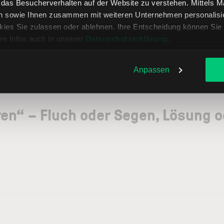
, das Besucherverhalten auf der Website zu verstehen. Mittels 
n sowie Ihnen zusammen mit weiteren Unternehmen personalisier
ies Sie zulassen oder ablehnen. Ihre Entscheidung können Sie 
re Infos auch in unserer
Datenschutzerklärung
.
Anpassen
ren“ – Fluch oder Segen, Lösung 