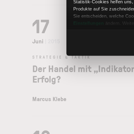
Statistik-Cookies helfen uns
Produkte auf Sie zuschneide
17
Sie entscheiden, welche Cook
Einstellungen
ändern. Weite
Juni
| 2015
STRATEGIE & TAKTIK
Der Handel mit „Indikato
Erfolg?
Marcus Klebe