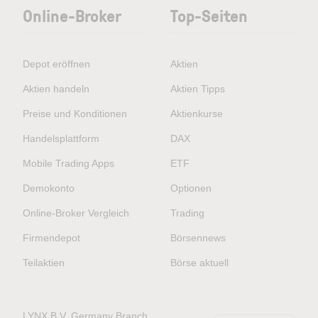
Online-Broker
Top-Seiten
Depot eröffnen
Aktien
Aktien handeln
Aktien Tipps
Preise und Konditionen
Aktienkurse
Handelsplattform
DAX
Mobile Trading Apps
ETF
Demokonto
Optionen
Online-Broker Vergleich
Trading
Firmendepot
Börsennews
Teilaktien
Börse aktuell
LYNX B.V. Germany Branch