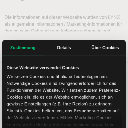
Zustimmung
Details
Über Cookies
Diese Webseite verwendet Cookies
Wir setzen Cookies und ähnliche Technologien ein.
5 entscheidende Vorteile vom
Notwendige Cookies sind zwingend erforderlich für das
Online Broker LYNX
Funktionieren der Website. Wir setzen zudem Präferenz-
Cookies ein, die es der Website ermöglichen, sich an
gewisse Einstellungen (z.B. Ihre Region) zu erinnern.
Statistik-Cookies helfen uns, das Besucherverhalten auf
der Website zu verstehen. Mittels Marketing-Cookies
können wir Produkte auf Sie zuschneiden sowie Ihnen
Weltweites Handeln