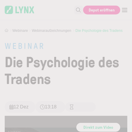
Skip to main content
Depot eröffnen
Suche nach Aktie, Autor...
Webinare
Webinaraufzeichnungen
Die Psychologie des Tradens
WEBINAR
Die Psychologie des
Tradens
12 Dez
13:18
Direkt zum Video