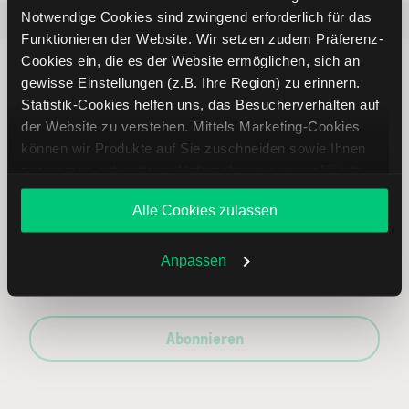
Notwendige Cookies sind zwingend erforderlich für das
Beliebt
ETR:PLUN
Aktien im F
Funktionieren der Website. Wir setzen zudem Präferenz-
Cookies ein, die es der Website ermöglichen, sich an
gewisse Einstellungen (z.B. Ihre Region) zu erinnern.
Statistik-Cookies helfen uns, das Besucherverhalten auf
der Website zu verstehen. Mittels Marketing-Cookies
Immer up to date – mit unseren
können wir Produkte auf Sie zuschneiden sowie Ihnen
Newslettern
zusammen mit weiteren Unternehmen personalisierte
Angebote unterbreiten. Sie entscheiden, welche Cookies
Alle Cookies zulassen
Sie zulassen oder ablehnen. Ihre Entscheidung können
Sie jederzeit in den
Cookie-Einstellungen
ändern.
Ihre E-Mail-Adresse
(erforderlich)
Weitere Infos auch in unserer
Datenschutzerklärung
.
Anpassen
Abonnieren