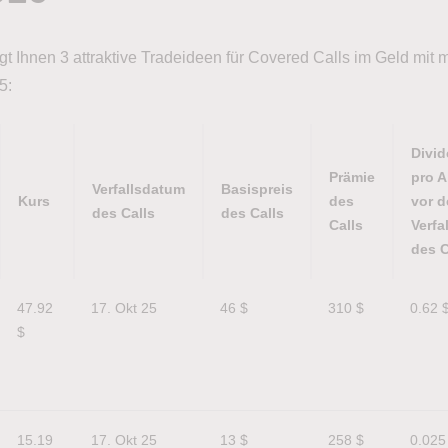
gt Ihnen 3 attraktive Tradeideen für Covered Calls im Geld mit
5:
Divi
Prämie
pro A
Verfallsdatum
Basispreis
Kurs
des
vor 
des Calls
des Calls
Calls
Verfal
des C
Kurs
Verfallsdatum
Basispreis
Prämie
Divi
47.92 
17. Okt 25
46 $
310 $
0.62 
des Calls
des Calls
des
pro A
$
Calls
vor 
Verfal
des C
15.19 
17. Okt 25
13 $
258 $
0.025