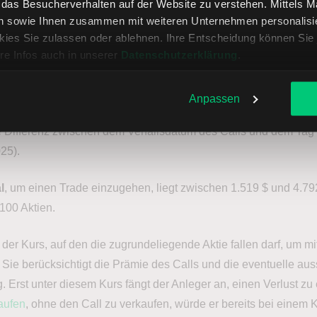
rliche Rendite eines Covered Calls im Geld, wenn die Aktie zum
, das Besucherverhalten auf der Website zu verstehen. Mittels 
n sowie Ihnen zusammen mit weiteren Unternehmen personalisier
spreis notiert, werden wie folgt berechnet:
ies Sie zulassen oder ablehnen. Ihre Entscheidung können Sie 
re Infos auch in unserer
Datenschutzerklärung
.
e + Prämie des Calls / 100 + Basispreis –
Aktienkurs
) / Akt
 Rendite x 365 / Laufzeit
Anpassen
ie Differenz zwischen dem Verfallsdatum des Calls und dem Tag 
025).
l
, um einen Trade einzugehen, liegt zwischen 1.519 $ und 4.79
100 Aktien.
 der Kurs, auf den die zugrundeliegende Aktie fallen darf, um m
Sie berücksichtigt die Prämie des Calls und die eventuelle au
 Erst unter diesem Kurs fängt der Anleger an, einen Verlust zu
aufen
, ohne den Call zu verkaufen, würde er bereits bei einem 