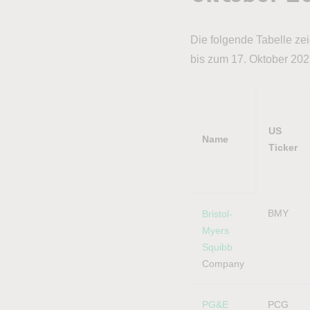
Die folgende Tabelle zei
bis zum 17. Oktober 202
US
Name
Ticker
Name
US
BMY
Bristol-
Ticker
Myers 
Squibb
Company
PG&E
PCG