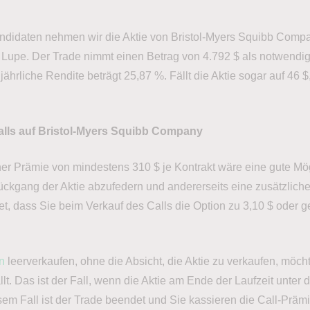
andidaten nehmen wir die Aktie von Bristol-Myers Squibb Comp
 Lupe. Der Trade nimmt einen Betrag von 4.792 $ als notwendig
hrliche Rendite beträgt 25,87 %. Fällt die Aktie sogar auf 46 $,
alls auf Bristol-Myers Squibb Company
er Prämie von mindestens 310 $ je Kontrakt wäre eine gute Mögl
ückgang der Aktie abzufedern und andererseits eine zusätzlic
et, dass Sie beim Verkauf des Calls die Option zu 3,10 $ oder 
n
leerverkaufen, ohne die Absicht, die Aktie zu verkaufen, möch
llt. Das ist der Fall, wenn die Aktie am Ende der Laufzeit unter 
esem Fall ist der Trade beendet und Sie kassieren die Call-Prä