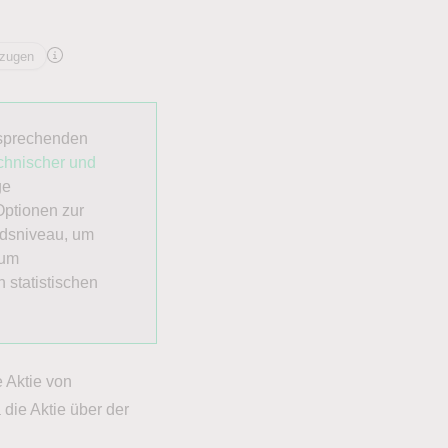
rzugen
tsprechenden
chnischer und
ge
Optionen zur
ndsniveau, um
 um
 statistischen
e Aktie von
 die Aktie über der