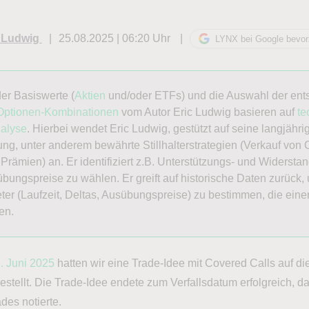
 Ludwig
25.08.2025 | 06:20 Uhr
LYNX bei Google bevo
er Basiswerte (
Aktien
und/oder ETFs) und die Auswahl der en
Optionen-Kombinationen
vom Autor Eric Ludwig basieren auf
te
nalyse
. Hierbei wendet Eric Ludwig, gestützt auf seine langjähri
ng, unter anderem bewährte Stillhalterstrategien (Verkauf von 
rämien) an. Er identifiziert z.B. Unterstützungs- und Widersta
ungspreise zu wählen. Er greift auf historische Daten zurück,
er (Laufzeit, Deltas, Ausübungspreise) zu bestimmen, die einen
en.
6. Juni 2025
hatten wir eine Trade-Idee mit Covered Calls auf di
estellt. Die Trade-Idee endete zum Verfallsdatum erfolgreich, da
es notierte.