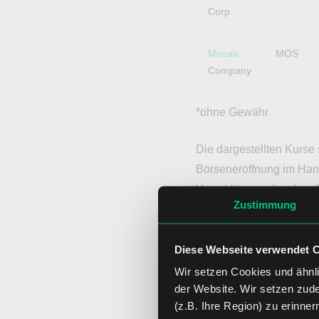
Corp
Mosaic
MOS
Company
*ohne Gewähr
Die dargestellten Kurse
Börseneröffnung im Hand
Vorschläge und andere B
Zustimmung
Das Prinzip ist an diese
diese Aktien „geschriebe
Diese Webseite verwendet 
Wir setzen Cookies und ähnli
Rendite, notwendiges 
der Website. Wir setzen zud
(z.B. Ihre Region) zu erinner