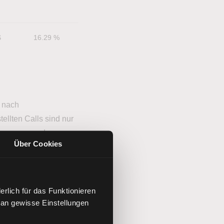
$
16.29 %
3,255
29.23 $
h nach
ellten Calls sind nur
 gezogen werden.
Über Cookies
hender Call wird auf
rlich für das Funktionieren
 an gewisse Einstellungen