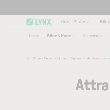
Skip to main content
Online Broker
Börs
Home
Börse & Kurse
Analysen
Börse & Kurse
Optionen
Optionen in der Praxis
Attr
Attra