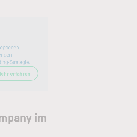
xoptionen,
enden
ing-Strategie.
ehr erfahren
ompany im