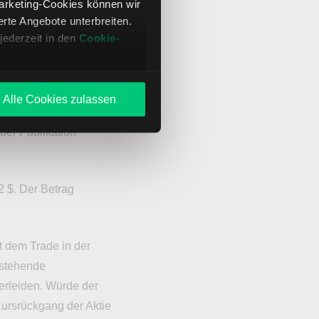
 Verfallsdatum der
Marketing-Cookies können wir
te Angebote unterbreiten.
jederzeit in den
Cookie-
ienkurs
Alle Cookies zulassen
der Publikation
2 $. Der Betrag
it dem Trade in der
sstehende
 erleiden. Würde der
Kursrückgang der Aktie