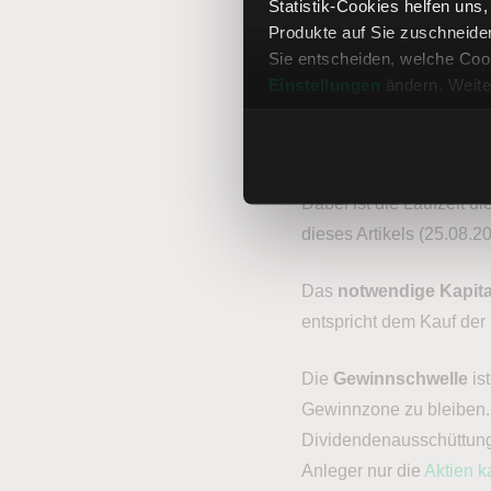
Die Rendite und die jäh
Statistik-Cookies helfen uns
Produkte auf Sie zuschneide
Optionen über deren Basi
Sie entscheiden, welche Cook
Einstellungen
ändern. Weite
Rendite = (Dividend
Jährliche Rendite =
Dabei ist die Laufzeit d
dieses Artikels (25.08.2
Das
notwendige Kapita
entspricht dem Kauf der 
Die
Gewinnschwelle
ist
Gewinnzone zu bleiben. 
Dividendenausschüttung.
Anleger nur die
Aktien k