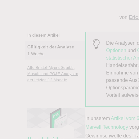
von
Eric
In diesem Artikel
Die Analysen d
Gültigkeit der Analyse
Optionen
und
1 Woche
statistischer A
Handelserfahru
Alle Bristol-Myers Squibb,
Einnahme von P
Mosaic und PG&E Analysen
passende Ausüb
der letzten 12 Monate
Optionsparamet
Vorteil aufweis
In unserem
Artikel vom 
Marvell Technology
vorg
Gewinnschwelle des Trad