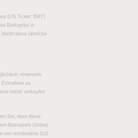
any (US Ticker: BMY)
es Barkapital in
 bleibt diese jährliche
ichkeit, einerseits
he Einnahme zu
gerne höher verkaufen
ten Sie, dass diese
dem Basispreis (Strike)
mie von mindestens 310