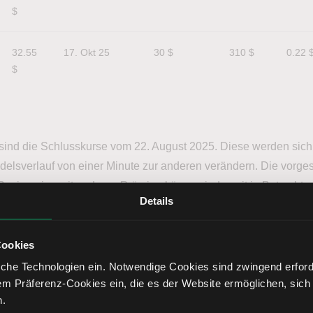
$
32.55 
17. Okt 25
30 $
310 $
0.22 
$
 sind die Schlusskurse vom 22. August 2025. Diese werden sic
elsverlauf von einer Minute zur anderen verändern. Die vorgest
asispreise mit anderen Prämien können jederzeit in Betracht
Details
r Stelle ganz einfach: 100 Aktien werden gekauft und 1 entsprec
n“ bzw. leerverkauft.
Cookies
che Technologien ein. Notwendige Cookies sind zwingend erforde
Kapital und Gewinnschwelle
em Präferenz-Cookies ein, die es der Website ermöglichen, sich
n.