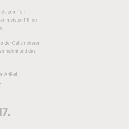
nds zum Teil
den meisten Fällen
n.
se der Calls notieren
reinnahmt und das
m Artikel
.
17.