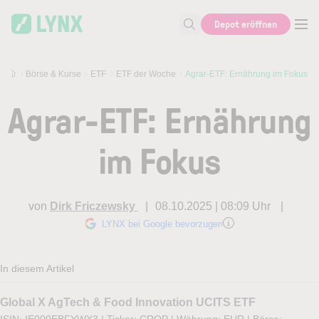
Skip to main content
Depot eröffnen
Suche nach Aktie, Autor...
Börse & Kurse
ETF
ETF der Woche
Agrar-ETF: Ernährung im Fokus
Agrar-ETF: Ernährung
im Fokus
von
Dirk Friczewsky
08.10.2025 | 08:09 Uhr
LYNX bei Google bevorzugen
In diesem Artikel
Global X AgTech & Food Innovation UCITS ETF