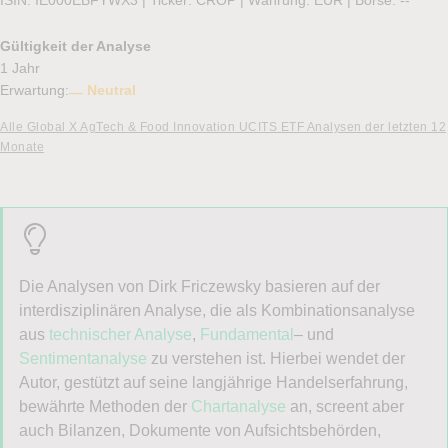
ISIN: IE000EBFYWX3
|
Ticker: CROP
|
Währung: EUR
|
Börse:
--
Gültigkeit der Analyse
1 Jahr
Erwartung:
Neutral
Alle Global X AgTech & Food Innovation UCITS ETF Analysen der letzten 12
Monate
Die Analysen von Dirk Friczewsky basieren auf der
interdisziplinären Analyse, die als Kombinationsanalyse
aus
technischer Analyse
,
Fundamental
– und
Sentimentanalyse
zu verstehen ist. Hierbei wendet der
Autor, gestützt auf seine langjährige Handelserfahrung,
bewährte Methoden der
Chartanalyse
an, screent aber
auch Bilanzen, Dokumente von Aufsichtsbehörden,