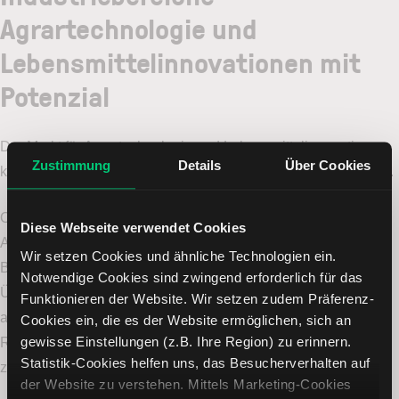
Agrartechnologie und
Lebensmittelinnovationen mit
Potenzial
Der Markt für Agrartechnologie und Lebensmittelinnovationen
Zustimmung
Details
Über Cookies
könnte auf mittlere bis lange Sicht Wachstumspotenzial bieten.
Ob in der Milchwirtschaft, bei Neupflanzungen oder im
Diese Webseite verwendet Cookies
Ausbringen von Saatgut, ob beim Management von Düngung,
Wir setzen Cookies und ähnliche Technologien ein.
Bewässerung und Pflanzenschutz, in der Ernte, in der
Notwendige Cookies sind zwingend erforderlich für das
Überwachung von Feldern und Viehbetrieben oder in vielen
Funktionieren der Website. Wir setzen zudem Präferenz-
anderen Bereichen – Technologien wie Automatisierung,
Cookies ein, die es der Website ermöglichen, sich an
gewisse Einstellungen (z.B. Ihre Region) zu erinnern.
Robotik, Digitalisierung oder Künstliche Intelligenz finden
Statistik-Cookies helfen uns, das Besucherverhalten auf
zunehmend Anwendung.
der Website zu verstehen. Mittels Marketing-Cookies