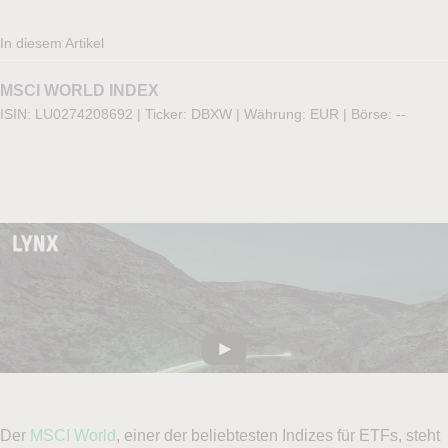
In diesem Artikel
MSCI WORLD INDEX
ISIN: LU0274208692
|
Ticker: DBXW
|
Währung: EUR
|
Börse:
--
Der
MSCI World
, einer der beliebtesten Indizes für ETFs, steht