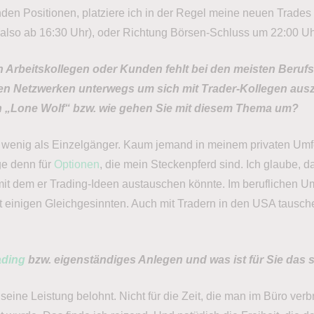
en Positionen, platziere ich in der Regel meine neuen Trades
also ab 16:30 Uhr), oder Richtung Börsen-Schluss um 22:00 Uh
 Arbeitskollegen oder Kunden fehlt bei den meisten Berufs-
len Netzwerken unterwegs um sich mit Trader-Kollegen au
hen „Lone Wolf“ bzw. wie gehen Sie mit diesem Thema um?
 wenig als Einzelgänger. Kaum jemand in meinem privaten Umfel
ge denn für
Optionen
, die mein Steckenpferd sind. Ich glaube, d
it dem er Trading-Ideen austauschen könnte. Im beruflichen Um
it einigen Gleichgesinnten. Auch mit Tradern in den USA tausch
ading
bzw. eigenständiges Anlegen und was ist für Sie das
seine Leistung belohnt. Nicht für die Zeit, die man im Büro verbr