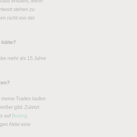
daraus entsteht, wenn
twort stehen zu
nen nicht von der
 hätte?
abe mehr als 15 Jahre
ken?
e meine Trades laufen
ißer gibt. Zuletzt
ts auf
Boeing
gen Aktie eine