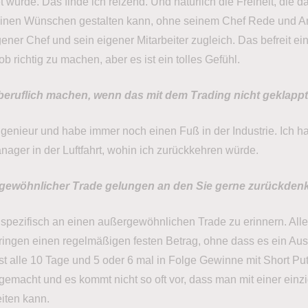
et wurde. Das finde ich reizend. Und natürlich die Freiheit, die 
inen Wünschen gestalten kann, ohne seinem Chef Rede und An
ener Chef und sein eigener Mitarbeiter zugleich. Das befreit ei
b richtig zu machen, aber es ist ein tolles Gefühl.
eruflich machen, wenn das mit dem Trading nicht geklappt
genieur und habe immer noch einen Fuß in der Industrie. Ich h
nager in der Luftfahrt, wohin ich zurückkehren würde.
ergewöhnlicher Trade gelungen an den Sie gerne zurückden
h spezifisch an einen außergewöhnlichen Trade zu erinnern. All
ingen einen regelmäßigen festen Betrag, ohne dass es ein Ausre
st alle 10 Tage und 5 oder 6 mal in Folge Gewinne mit Short Pu
emacht und es kommt nicht so oft vor, dass man mit einer einzi
iten kann.