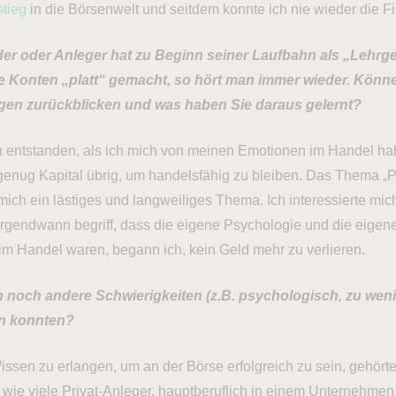
stieg
in die Börsenwelt und seitdem konnte ich nie wieder die F
der oder Anleger hat zu Beginn seiner Laufbahn als „Lehrg
e Konten „platt“ gemacht, so hört man immer wieder. Könne
gen zurückblicken und was haben Sie daraus gelernt?
 entstanden, als ich mich von meinen Emotionen im Handel hab
enug Kapital übrig, um handelsfähig zu bleiben. Das Thema „
mich ein lästiges und langweiliges Thema. Ich interessierte mich
 irgendwann begriff, dass die eigene Psychologie und die eigen
m Handel waren, begann ich, kein Geld mehr zu verlieren.
n noch andere Schwierigkeiten (z.B. psychologisch, zu wen
rn konnten?
issen zu erlangen, um an der Börse erfolgreich zu sein, gehört
 wie viele Privat-Anleger, hauptberuflich in einem Unternehmen V