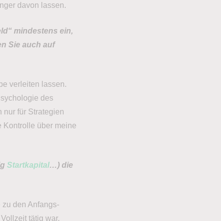
inger davon lassen.
eld“ mindestens ein,
n Sie auch auf
e verleiten lassen.
Psychologie des
 nur für Strategien
e Kontrolle über meine
ig
Startkapital
…) die
e zu den Anfangs-
ollzeit tätig war,