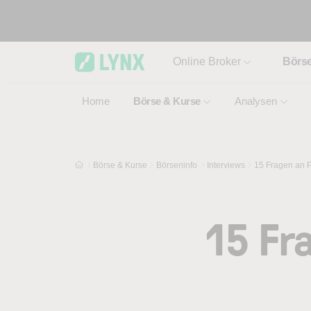
Skip to main content
Online Broker
Börs
Home
Börse & Kurse
Analysen
Börse & Kurse
Börseninfo
Interviews
15 Fragen an P
15 Fr