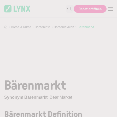
Skip to main content
Depot eröffnen
Suche nach Aktie, Autor...
Börse & Kurse
Börseninfo
Börsenlexikon
Bärenmarkt
Bärenmarkt
Synonym Bärenmarkt
: Bear Market
Bärenmarkt Definition