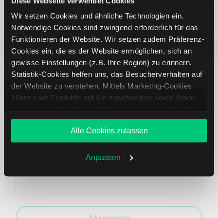
Diese Webseite verwendet Cookies
Wir setzen Cookies und ähnliche Technologien ein.
Notwendige Cookies sind zwingend erforderlich für das
Funktionieren der Website. Wir setzen zudem Präferenz-
Beliebt
ETR:PLUN
Aktien im F
Cookies ein, die es der Website ermöglichen, sich an
gewisse Einstellungen (z.B. Ihre Region) zu erinnern.
Statistik-Cookies helfen uns, das Besucherverhalten auf
der Website zu verstehen. Mittels Marketing-Cookies
können wir Produkte auf Sie zuschneiden sowie Ihnen
zusammen mit weiteren Unternehmen personalisierte
Immer up to date – mit unseren
Angebote unterbreiten. Sie entscheiden, welche Cookies
Newslettern
Alle Cookies zulassen
Sie zulassen oder ablehnen. Ihre Entscheidung können
Sie jederzeit in den
Cookie-Einstellungen
ändern.
Weitere Infos auch in unserer
Datenschutzerklärung
.
Anpassen
Ihre E-Mail-Adresse
(erforderlich)
Abonnieren