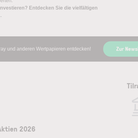
erten.
nvestieren? Entdecken Sie die vielfältigen
X
.
Zur News
lray und anderen Wertpapieren entdecken!
Til
Aktien 2026