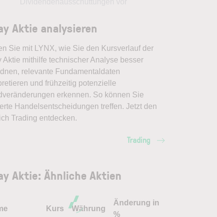
Dividendenausschüttungen vor
ray Aktie analysieren
en Sie mit LYNX, wie Sie den Kursverlauf der
y Aktie mithilfe technischer Analyse besser
rdnen, relevante Fundamentaldaten
pretieren und frühzeitig potenzielle
dveränderungen erkennen. So können Sie
erte Handelsentscheidungen treffen. Jetzt den
ich Trading entdecken.
Trading
ray Aktie: Ähnliche Aktien
Änderung in
me
Kurs
Währung
%