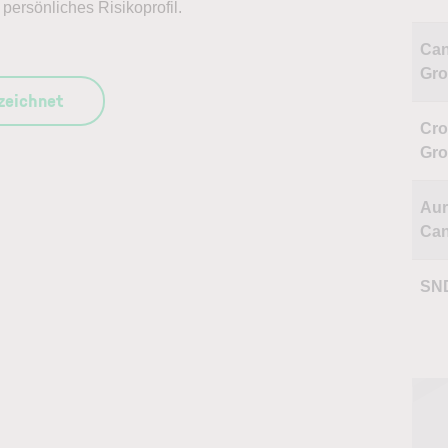
persönliches Risikoprofil.
Ca
Gro
szeichnet
Cr
Gr
Aur
Can
SN