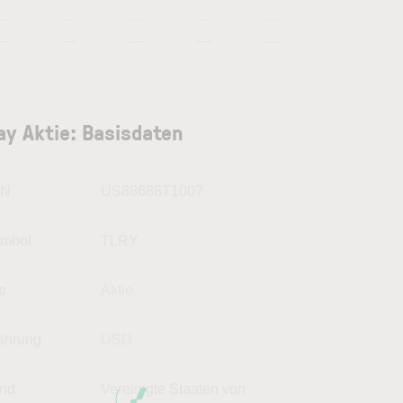
—
—
—
—
—
—
—
—
—
—
ray Aktie: Basisdaten
IN
US88688T1007
mbol
TLRY
p
Aktie
hrung
USD
nd
Vereinigte Staaten von