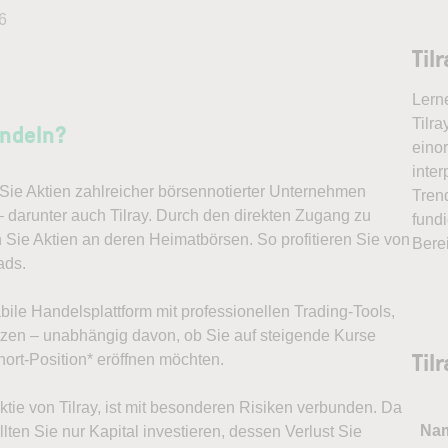
6
Til
Lern
Tilra
andeln?
eino
inter
ie Aktien zahlreicher börsennotierter Unternehmen
Tren
– darunter auch Tilray. Durch den direkten Zugang zu
fundi
 Sie Aktien an deren Heimatbörsen. So profitieren Sie von
Bere
ads.
abile Handelsplattform mit professionellen Trading-Tools,
ützen – unabhängig davon, ob Sie auf steigende Kurse
Til
ort-Position* eröffnen möchten.
Aktie von Tilray, ist mit besonderen Risiken verbunden. Da
Na
lten Sie nur Kapital investieren, dessen Verlust Sie