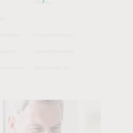
Amerika
dex
--
persektor
Gesundheitswesen
bsektor
Cannabishersteller
ternehmen
Tilray Brands, Inc.