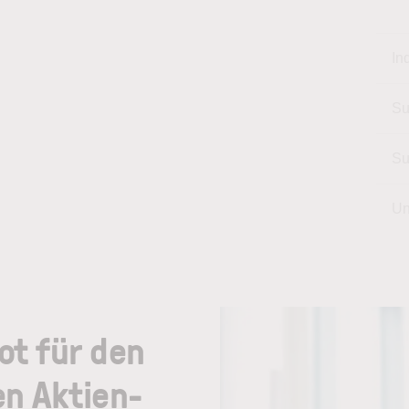
In
Su
Su
Un
ot für den
en Aktien-