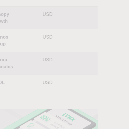
nopy
USD
wth
onos
USD
oup
ora
USD
nabis
DL
USD