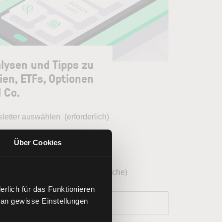
lysen und Tipps zu
ien, ETFs, Optionen
 Co.
letter auswählen
(erforderlich)
Börsenblick (täglich)
Über Cookies
Wochenausblick (wöchentlich)
Optionsreport (mehrmals pro Woche)
rlich für das Funktionieren
 an gewisse Einstellungen