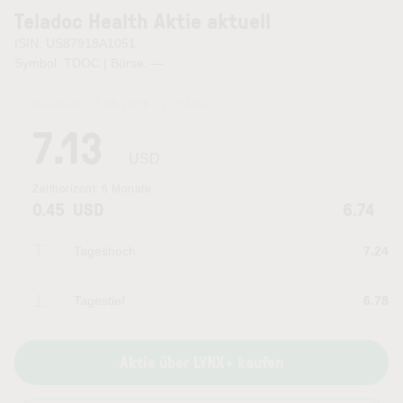
Teladoc Health Aktie aktuell
ISIN: US87918A1051
Symbol: TDOC | Börse:
—
Kurszeit:
07.08.2026 22:15
Uhr
7.13
USD
Zeithorizont:
6 Monate
0.45
USD
6.74
Tageshoch
7.24
Tagestief
6.78
Aktie über LYNX+ kaufen