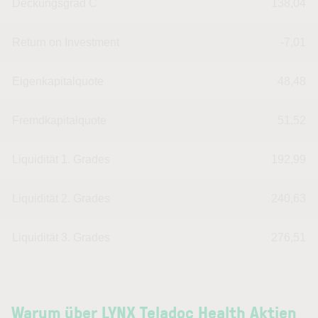
Deckungsgrad C
138,04
Return on Investment
-7,01
Eigenkapitalquote
48,48
Fremdkapitalquote
51,52
Liquidität 1. Grades
192,99
Liquidität 2. Grades
240,63
Liquidität 3. Grades
276,51
Warum über LYNX Teladoc Health Aktien