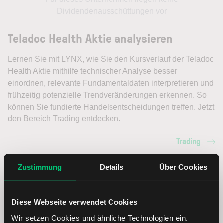
Dividendenausschüttungen vor
Teladoc Health Aktie analysieren
Lernen Sie mit LYNX, wie Sie den Kursverlauf der Teladoc
Health Aktie mithilfe technischer Analyse besser
einordnen, relevante Fundamentaldaten interpretieren und
frühzeitig potenzielle Trendveränderungen erkennen. So
können Sie fundierte Handelsentscheidungen treffen. Jetzt
den Bereich Trading entdecken.
Trading
Zustimmung
Details
Über Cookies
Teladoc Health Aktie: Ähnliche Aktien
Diese Webseite verwendet Cookies
Name
Kurs
Währung
Änderung in %
Wir setzen Cookies und ähnliche Technologien ein.