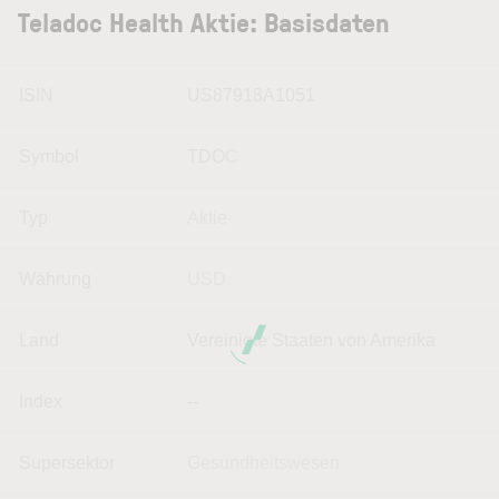
Teladoc Health Aktie: Basisdaten
ISIN
US87918A1051
Symbol
TDOC
Typ
Aktie
Währung
USD
Land
Vereinigte Staaten von Amerika
Index
--
Supersektor
Gesundheitswesen