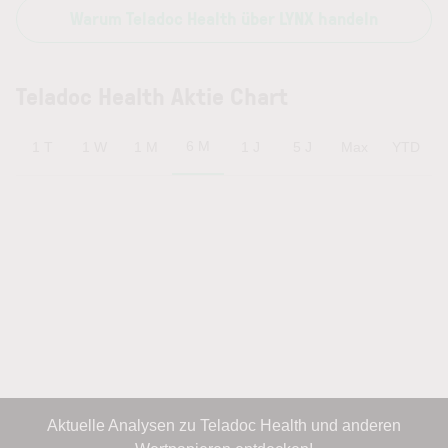
Warum Teladoc Health über LYNX handeln
Teladoc Health Aktie Chart
6 M
1 T
1 W
1 M
1 J
5 J
Max
YTD
Aktuelle Analysen zu Teladoc Health und anderen