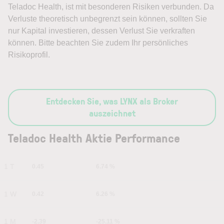
Teladoc Health, ist mit besonderen Risiken verbunden. Da
Verluste theoretisch unbegrenzt sein können, sollten Sie
nur Kapital investieren, dessen Verlust Sie verkraften
können. Bitte beachten Sie zudem Ihr persönliches
Risikoprofil.
Entdecken Sie, was LYNX als Broker
auszeichnet
Teladoc Health Aktie Performance
1 T
0.45
6.74 %
1 W
0.42
6.26 %
1 M
-2.39
-25.11 %