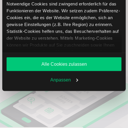
Notwendige Cookies sind zwingend erforderlich für das
Fresenius SE
EUR
Funktionieren der Website. Wir setzen zudem Präferenz-
Cookies ein, die es der Website ermöglichen, sich an
Fresenius
EUR
gewisse Einstellungen (z.B. Ihre Region) zu erinnern.
Medical
Statistik-Cookies helfen uns, das Besucherverhalten auf
der Website zu verstehen. Mittels Marketing-Cookies
Veeva Systems
USD
können wir Produkte auf Sie zuschneiden sowie Ihnen
zusammen mit weiteren Unternehmen personalisierte
Angebote unterbreiten. Sie entscheiden, welche Cookies
Alle Cookies zulassen
Sie zulassen oder ablehnen. Ihre Entscheidung können
Sie jederzeit in den
Cookie-Einstellungen
ändern.
Weitere Infos auch in unserer
Datenschutzerklärung
.
Anpassen