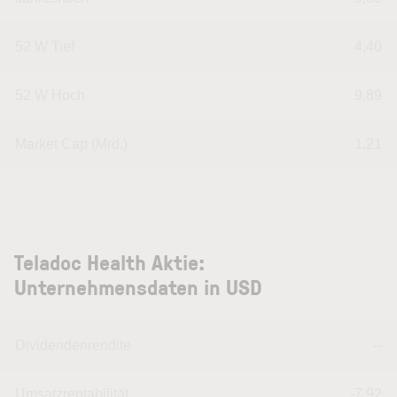
52 W Tief
4,40
52 W Hoch
9,89
Market Cap (Mrd.)
1,21
Teladoc Health Aktie:
Unternehmensdaten in USD
Dividendenrendite
--
Umsatzrentabilität
-7,92