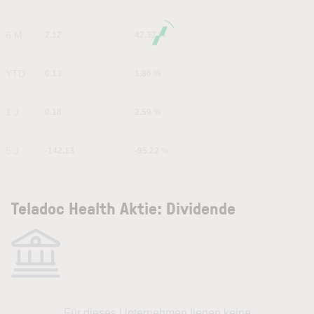
6 M
2.12
42.32 %
YTD
0.13
1.86 %
1 J
0.18
2.59 %
5 J
-142.13
-95.22 %
Teladoc Health Aktie: Dividende
Für dieses Unternehmen liegen keine