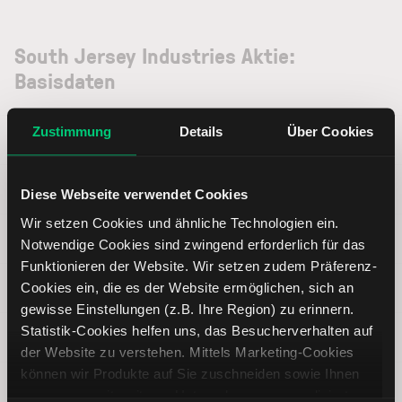
South Jersey Industries Aktie:
Basisdaten
Zustimmung
Details
Über Cookies
ISIN
US8385181081
Symbol
SJI
Diese Webseite verwendet Cookies
Wir setzen Cookies und ähnliche Technologien ein.
Typ
Aktie
Notwendige Cookies sind zwingend erforderlich für das
Funktionieren der Website. Wir setzen zudem Präferenz-
Cookies ein, die es der Website ermöglichen, sich an
Währung
USD
gewisse Einstellungen (z.B. Ihre Region) zu erinnern.
Statistik-Cookies helfen uns, das Besucherverhalten auf
Land
Vereinigte Staaten von Amerika
der Website zu verstehen. Mittels Marketing-Cookies
können wir Produkte auf Sie zuschneiden sowie Ihnen
Index
--
zusammen mit weiteren Unternehmen personalisierte