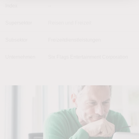
Index
--
Supersektor
Reisen und Freizeit
Subsektor
Freizeitdienstleistungen
Unternehmen
Six Flags Entertainment Corporation