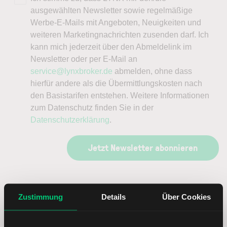
ausgewählten Newsletter sowie regelmäßige
Werbe-E-Mails mit Angeboten, Neuigkeiten und
weiteren Marketingnachrichten zusenden darf. Ich
kann mich jederzeit über den Abmeldelink im
Newsletter oder per E-Mail an
service@lynxbroker.de
abmelden, ohne dass
hierfür andere als die Übermittlungskosten nach
den Basistarifen entstehen. Weitere Informationen
zum Datenschutz finden Sie in der
Datenschutzerklärung
.
Jetzt Newsletter abonnieren
Aktuelle Analysen
Zustimmung
Details
Über Cookies
—
—
—
—
—
—
—
—
—
—