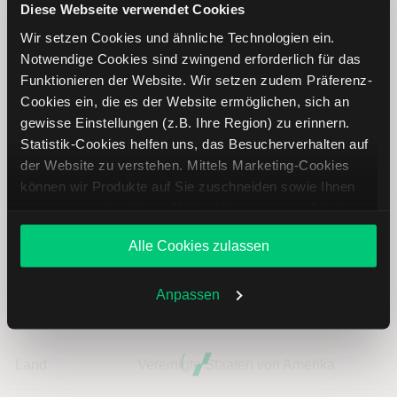
Diese Webseite verwendet Cookies
Wir setzen Cookies und ähnliche Technologien ein.
Notwendige Cookies sind zwingend erforderlich für das
Six Flags Entertainment Aktie:
Funktionieren der Website. Wir setzen zudem Präferenz-
Cookies ein, die es der Website ermöglichen, sich an
Basisdaten
gewisse Einstellungen (z.B. Ihre Region) zu erinnern.
Statistik-Cookies helfen uns, das Besucherverhalten auf
der Website zu verstehen. Mittels Marketing-Cookies
ISIN
US83001A1025
können wir Produkte auf Sie zuschneiden sowie Ihnen
zusammen mit weiteren Unternehmen personalisierte
Symbol
SIX
Angebote unterbreiten. Sie entscheiden, welche Cookies
Alle Cookies zulassen
Sie zulassen oder ablehnen. Ihre Entscheidung können
Typ
Aktie
Sie jederzeit in den
Cookie-Einstellungen
ändern.
Weitere Infos auch in unserer
Datenschutzerklärung
.
Anpassen
Währung
USD
Land
Vereinigte Staaten von Amerika