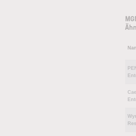
MGM
Ähn
Na
PE
Ent
Cae
Ent
Wy
Res