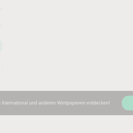
14
43
 International und anderen Wertpapieren entdecken!