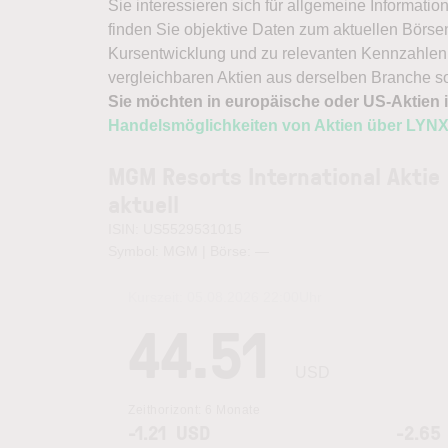
Sie interessieren sich für allgemeine Informatio
finden Sie objektive Daten zum aktuellen Börse
Kursentwicklung und zu relevanten Kennzahlen.
vergleichbaren Aktien aus derselben Branche s
Sie möchten in europäische oder US-Aktien i
Handelsmöglichkeiten von Aktien über LYN
MGM Resorts International Aktie
aktuell
ISIN: US5529531015
Symbol: MGM | Börse:
—
Kurszeit:
05.08.2026 22:00
Uhr
44.51
USD
Zeithorizont:
6 Monate
-1.21
USD
-2.65