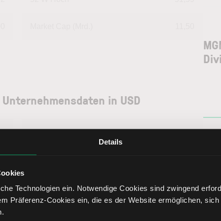
00
Market Cap (Mrd.)
11,50
MGM
Div
: Unternehmensdaten in USD
--
Deckungsgrad B
102,21
Details
17
Deckungsgrad C
101,87
Cookies
76
Return on Investment
0,50
che Technologien ein. Notwendige Cookies sind zwingend erforde
em Präferenz-Cookies ein, die es der Website ermöglichen, sich
n.
20
Eigenkapitalquote
7,92