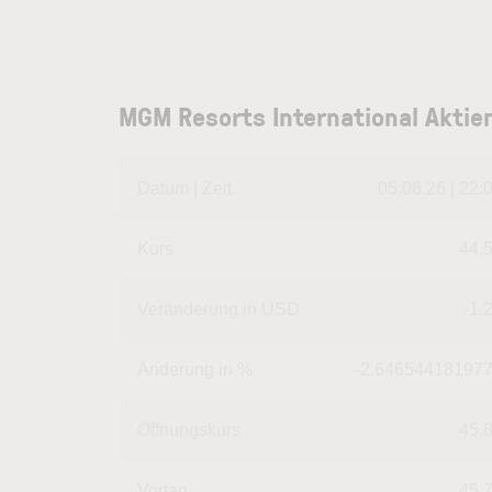
MGM Resorts International Aktie
Datum | Zeit
05.08.26 | 22:
Kurs
44,
Veränderung in USD
-1.
Änderung in %
-2.64654418197
Öffnungskurs
45,
Vortag
45,