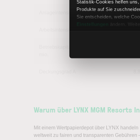
Statistik-Cookies helfen uns
Produkte auf Sie zuschneide
Anlageintensität
89,
Sie entscheiden, welche Cook
Einstellungen
ändern. Weite
Arbeitsintensität
10,
Betriebskapital (Working Cap.) in
mio.
Deckungsgrad A
8,
Warum über LYNX MGM Resorts Int
Mit einem Wertpapierdepot über LYNX handeln S
weltweit zu fairen und transparenten Gebühren 