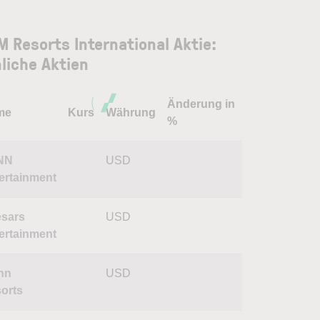
 Resorts International Aktie:
liche Aktien
Änderung in
me
Kurs
Währung
%
NN
USD
ertainment
sars
USD
ertainment
nn
USD
orts