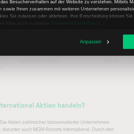
, das Besucherverhalten auf der Website zu verstehen. Mittels 
n sowie Ihnen zusammen mit weiteren Unternehmen personalisier
53
Fremdkapitalquote
92,08
ies Sie zulassen oder ablehnen. Ihre Entscheidung können Sie 
re Infos auch in unserer
Datenschutzerklärung
.
47
Liquidität 1. Grades
58,74
Anpassen
--
Liquidität 2. Grades
90,71
Liquidität 3. Grades
123,36
85
ernational Aktien handeln?
ie Aktien zahlreicher börsennotierter Unternehmen
– darunter auch MGM Resorts International. Durch den