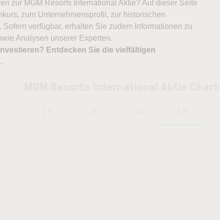
nen zur MGM Resorts International Aktie? Auf dieser Seite
nkurs, zum Unternehmensprofil, zur historischen
 Sofern verfügbar, erhalten Sie zudem Informationen zu
owie Analysen unserer Experten.
nvestieren? Entdecken Sie die vielfältigen
X
.
MGM Resorts International Aktie Chart
6 M
1 T
1 W
1 M