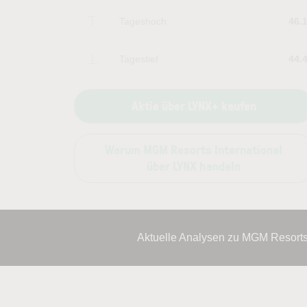
Tageshoch
46.
Tagestief
44.
Aktie über LYNX+ kaufen
Warum MGM Resorts International
über LYNX handeln
Aktuelle Analysen zu MGM Resorts