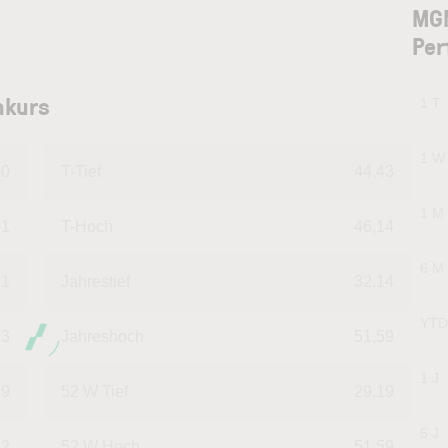
MGM
Per
nkurs
1 T
1 W
00
T-Tief
44,43
1 M
51
T-Hoch
46,14
6 M
21
Jahrestief
32,14
YTD
73
Jahreshoch
51,59
1 J
89
52 W Tief
29,19
5 J
72
52 W Hoch
51,59