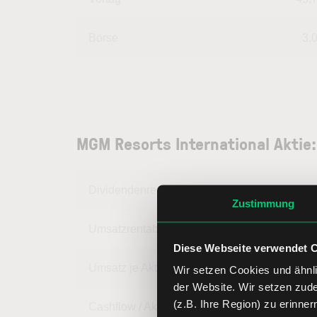
Börse
3,
MGM Resorts International Aktie
Dividendenrendite
Zustimmung
Umsatzrentabilität
1,
Diese Webseite verwendet 
Umsatz je Aktie
63,
Wir setzen Cookies und ähnli
der Website. Wir setzen zud
(z.B. Ihre Region) zu erinner
Cashflow / Aktie
9,