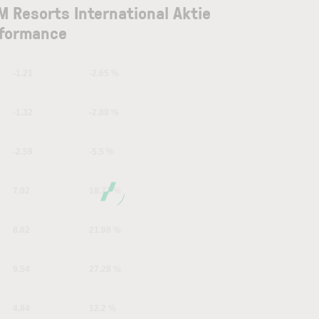
 Resorts International Aktie
formance
-1.21
-2.65 %
-1.32
-2.88 %
-2.59
-5.5 %
7.02
18.72 %
8.02
21.98 %
9.54
27.28 %
4.84
12.2 %