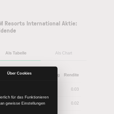
 Resorts International Aktie:
idende
Als Tabelle
Als Chart
Über Cookies
Jahr
Dividende
Währung
Rendite
2022
0.01
USD
0.03
rlich für das Funktionieren
 an gewisse Einstellungen
2021
0.01
USD
0.02