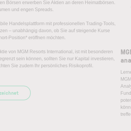
alen Börsen erwerben Sie Aktien an deren Heimatbörsen.
lumen und engen Spreads.
abile Handelsplattform mit professionellen Trading-Tools,
ützen – unabhängig davon, ob Sie auf steigende Kurse
ort-Position* eröffnen möchten.
MGM
Aktie von MGM Resorts International, ist mit besonderen
ana
grenzt sein können, sollten Sie nur Kapital investieren,
chten Sie zudem Ihr persönliches Risikoprofil.
Lern
MGM R
Anal
szeichnet
Fund
pote
könn
treff