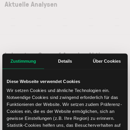
Aktuelle Analysen
—
—
—
—
—
—
—
—
—
—
Laboratory Corp. of America Aktie:
Basisdaten
Zustimmung
Details
Über Cookies
Diese Webseite verwendet Cookies
ISIN
US50540R4092
Wir setzen Cookies und ähnliche Technologien ein.
Notwendige Cookies sind zwingend erforderlich für das
Symbol
LH
Funktionieren der Website. Wir setzen zudem Präferenz-
Cookies ein, die es der Website ermöglichen, sich an
Typ
Aktie
gewisse Einstellungen (z.B. Ihre Region) zu erinnern.
Statistik-Cookies helfen uns, das Besucherverhalten auf
Währung
USD