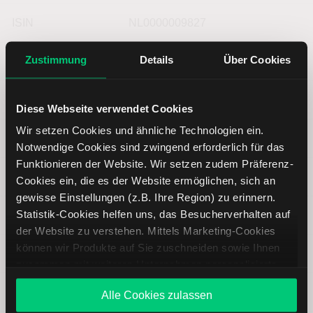
ISIN
NL0000009827
Zustimmung
Details
Über Cookies
Symbol
DSM
Typ
Aktie
Diese Webseite verwendet Cookies
Wir setzen Cookies und ähnliche Technologien ein.
Währung
EUR
Notwendige Cookies sind zwingend erforderlich für das
Funktionieren der Website. Wir setzen zudem Präferenz-
Land
Niederlande
Cookies ein, die es der Website ermöglichen, sich an
gewisse Einstellungen (z.B. Ihre Region) zu erinnern.
Statistik-Cookies helfen uns, das Besucherverhalten auf
Index
AEX
der Website zu verstehen. Mittels Marketing-Cookies
können wir Produkte auf Sie zuschneiden sowie Ihnen
Supersektor
Chemikalien
zusammen mit weiteren Unternehmen personalisierte
Angebote unterbreiten. Sie entscheiden, welche Cookies
Subsektor
Chemikalien: Diversifiziert
Alle Cookies zulassen
Sie zulassen oder ablehnen. Ihre Entscheidung können