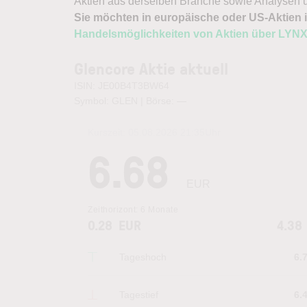
Aktien aus derselben Branche sowie Analysen u
Sie möchten in europäische oder US-Aktien i
Handelsmöglichkeiten von Aktien über LYN
Glencore Aktie aktuell
ISIN: JE00B4T3BW64
Symbol: GLEN | Börse:
—
Kurszeit:
05.08.2026 21:35
Uhr
6.68
EUR
Zeithorizont:
6 Monate
0.28
EUR
4.38
Tageshoch
6.
Tagestief
6.