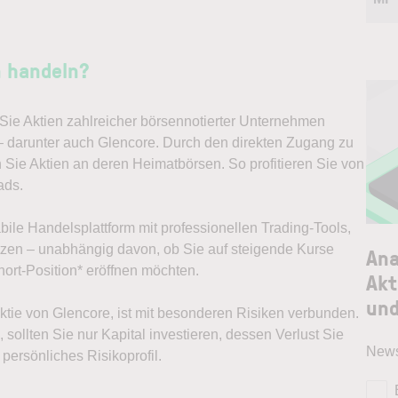
n handeln?
ie Aktien zahlreicher börsennotierter Unternehmen
– darunter auch Glencore. Durch den direkten Zugang zu
 Sie Aktien an deren Heimatbörsen. So profitieren Sie von
ads.
abile Handelsplattform mit professionellen Trading-Tools,
ützen – unabhängig davon, ob Sie auf steigende Kurse
Ana
ort-Position* eröffnen möchten.
Akt
und
 Aktie von Glencore, ist mit besonderen Risiken verbunden.
sollten Sie nur Kapital investieren, dessen Verlust Sie
News
persönliches Risikoprofil.