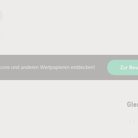
Zur Ne
ncore und anderen Wertpapieren entdecken!
Gle
1 T