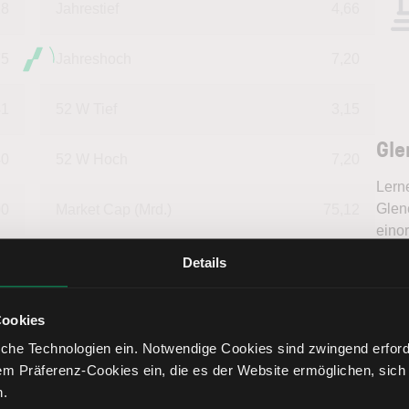
28
Jahrestief
4,66
75
Jahreshoch
7,20
41
52 W Tief
3,15
Gle
40
52 W Hoch
7,20
Lern
Glenc
00
Market Cap (Mrd.)
75,12
eino
inter
Details
Tren
fundi
Bere
Cookies
ten in EUR
che Technologien ein. Notwendige Cookies sind zwingend erforde
em Präferenz-Cookies ein, die es der Website ermöglichen, sich
n.
--
Deckungsgrad B
105,24