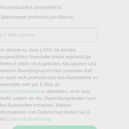
Wochenausblick (wöchentlich)
Optionsreport (mehrmals pro Woche)
Ich stimme zu, dass LYNX mir den/die
ausgewählten Newsletter sowie regelmäßige
Werbe-E-Mails mit Angeboten, Neuigkeiten und
weiteren Marketingnachrichten zusenden darf.
Ich kann mich jederzeit über den Abmeldelink im
Newsletter oder per E-Mail an
service@lynxbroker.de
abmelden, ohne dass
hierfür andere als die Übermittlungskosten nach
den Basistarifen entstehen. Weitere
Informationen zum Datenschutz finden Sie in
der
Datenschutzerklärung
.