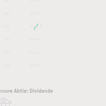
0.61
10.05 %
0.67
11.15 %
1.16
20.9 %
2.03
43.78 %
3.19
91.21 %
2.89
76.25 %
ncore Aktie: Dividende