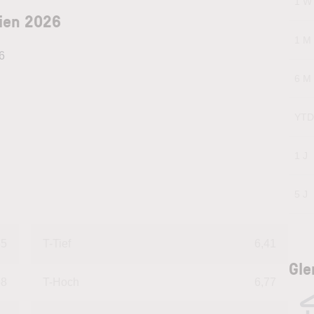
1 W
ien 2026
1 M
6
6 M
YTD
1 J
5 J
35
T-Tief
6,41
Gle
68
T-Hoch
6,77