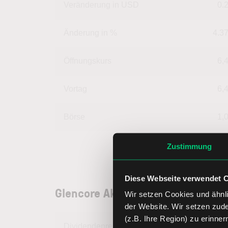
Veränderung in USD
0.
Änderung in %
4.3
Öffnungskurs
6,
Vortag
6,
Börse
1,
Zustimmung
Diese Webseite verwendet 
Glencore Aktie: Unternehmensda
Wir setzen Cookies und ähnli
der Website. Wir setzen zud
(z.B. Ihre Region) zu erinner
Dividendenrendite