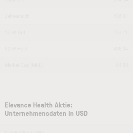
Jahreshoch
436,24
52 W Tief
273,71
52 W Hoch
436,24
Market Cap (Mrd.)
84,85
Elevance Health Aktie:
Unternehmensdaten in USD
Dividendenrendite
--