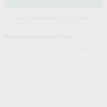
Aktie über LYNX+ kaufen
Warum Elevance Health über LYNX handeln
Elevance Health Aktie Chart
6 M
1 T
1 W
1 M
1 J
5 J
Max
YTD