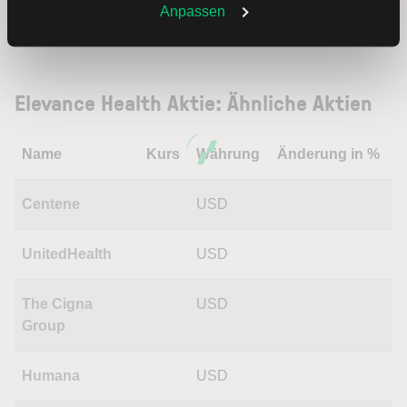
Weitere Infos auch in unserer
Datenschutzerklärung
.
Anpassen
Trading
Elevance Health Aktie: Ähnliche Aktien
Name
Kurs
Währung
Änderung in %
Centene
USD
UnitedHealth
USD
The Cigna
USD
Group
Humana
USD