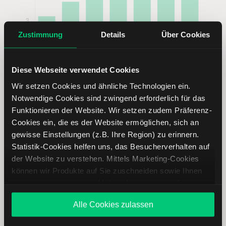
Zustimmung
Details
Über Cookies
Diese Webseite verwendet Cookies
Wir setzen Cookies und ähnliche Technologien ein.
Notwendige Cookies sind zwingend erforderlich für das
Funktionieren der Website. Wir setzen zudem Präferenz-
Cookies ein, die es der Website ermöglichen, sich an
gewisse Einstellungen (z.B. Ihre Region) zu erinnern.
Elevance Health Aktie analysieren
Statistik-Cookies helfen uns, das Besucherverhalten auf
der Website zu verstehen. Mittels Marketing-Cookies
Lernen Sie mit LYNX, wie Sie den Kursverlauf der
können wir Produkte auf Sie zuschneiden sowie Ihnen
Elevance Health Aktie mithilfe technischer Analyse besser
zusammen mit weiteren Unternehmen personalisierte
einordnen, relevante Fundamentaldaten interpretieren und
Angebote unterbreiten. Sie entscheiden, welche Cookies
frühzeitig potenzielle Trendveränderungen erkennen. So
Alle Cookies zulassen
Sie zulassen oder ablehnen. Ihre Entscheidung können
können Sie fundierte Handelsentscheidungen treffen. Jetzt
Sie jederzeit in den
Cookie-Einstellungen
ändern.
den Bereich Trading entdecken.