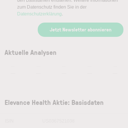
den Basistarifen entstehen. Weitere Informationen
zum Datenschutz finden Sie in der
Datenschutzerklärung
.
Jetzt Newsletter abonnieren
Aktuelle Analysen
—
—
—
—
—
—
—
—
—
—
Elevance Health Aktie: Basisdaten
ISIN
US0367521038