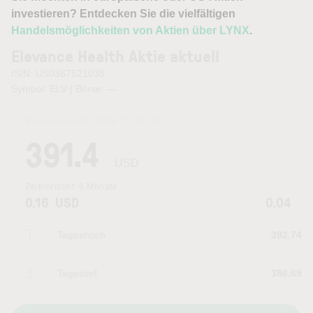
investieren? Entdecken Sie die vielfältigen
Handelsmöglichkeiten von Aktien über LYNX
.
Elevance Health Aktie aktuell
ISIN: US0367521038
Symbol: ELV | Börse:
—
Kurszeit:
06.08.2026 22:15
Uhr
391.4
USD
Zeithorizont:
6 Monate
0.16
USD
0.04
Tageshoch
392.74
Tagestief
386.69