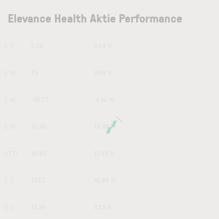
Elevance Health Aktie Performance
1 T
0.16
0.04 %
1 W
15
3.99 %
1 M
-16.77
-4.11 %
6 M
52.42
15.46 %
YTD
40.85
11.65 %
1 J
115.1
41.66 %
5 J
11.95
3.15 %