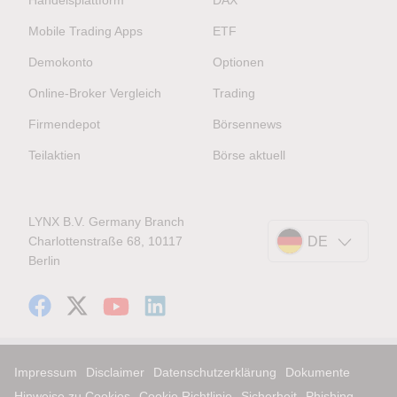
Handelsplattform
DAX
Mobile Trading Apps
ETF
Demokonto
Optionen
Online-Broker Vergleich
Trading
Firmendepot
Börsennews
Teilaktien
Börse aktuell
LYNX B.V. Germany Branch
Charlottenstraße 68, 10117
DE
Berlin
Impressum
Disclaimer
Datenschutzerklärung
Dokumente
Hinweise zu Cookies
Cookie Richtlinie
Sicherheit
Phishing