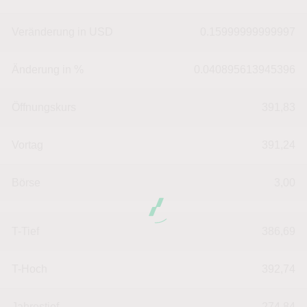
Veränderung in USD
0.15999999999997
Änderung in %
0.040895613945396
Öffnungskurs
391,83
Vortag
391,24
Börse
3,00
T-Tief
386,69
T-Hoch
392,74
Jahrestief
274,84