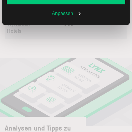
Sie jederzeit in den
Cookie-Einstellungen
ändern.
Hyatt Hotels
USD
Weitere Infos auch in unserer
Datenschutzerklärung
.
Anpassen
Wyndham
USD
Hotels
Analysen und Tipps zu