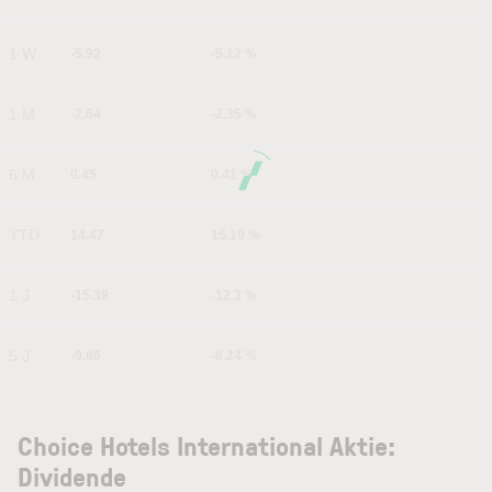
1 W
-5.92
-5.12 %
1 M
-2.64
-2.35 %
6 M
0.45
0.41 %
YTD
14.47
15.19 %
1 J
-15.39
-12.3 %
5 J
-9.86
-8.24 %
Choice Hotels International Aktie:
Dividende