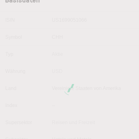
ISIN
US1699051066
Symbol
CHH
Typ
Aktie
Währung
USD
Land
Vereinigte Staaten von Amerika
Index
--
Supersektor
Reisen und Freizeit