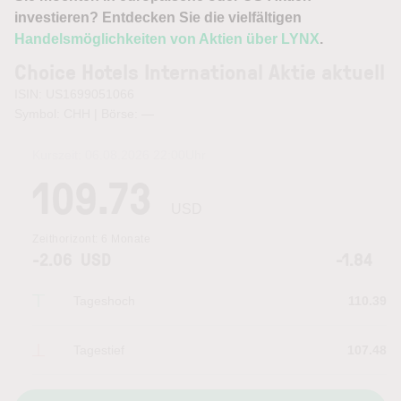
investieren? Entdecken Sie die vielfältigen
Handelsmöglichkeiten von Aktien über LYNX
.
Choice Hotels International Aktie aktuell
ISIN: US1699051066
Symbol: CHH | Börse:
—
Kurszeit:
06.08.2026 22:00
Uhr
109.73
USD
Zeithorizont:
6 Monate
-2.06
USD
-1.84
Tageshoch
110.39
Tagestief
107.48