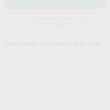
Aktie über LYNX+ kaufen
Warum Choice Hotels International über
LYNX handeln
Choice Hotels International Aktie Chart
6 M
1 T
1 W
1 M
1 J
5 J
Max
YTD