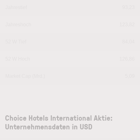
Jahrestief
93,23
Jahreshoch
123,82
52 W Tief
84,04
52 W Hoch
126,86
Market Cap (Mrd.)
5,09
Choice Hotels International Aktie:
Unternehmensdaten in USD