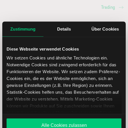
Trading
Choice Hotels International Aktie:
Zustimmung
Details
Über Cookies
Ähnliche Aktien
Diese Webseite verwendet Cookies
Name
Kurs
Währung
Änderung in %
Wir setzen Cookies und ähnliche Technologien ein.
Notwendige Cookies sind zwingend erforderlich für das
Hilton
USD
Funktionieren der Website. Wir setzen zudem Präferenz-
Worldwide
Cookies ein, die es der Website ermöglichen, sich an
gewisse Einstellungen (z.B. Ihre Region) zu erinnern.
Marriott
USD
Statistik-Cookies helfen uns, das Besucherverhalten auf
International
der Website zu verstehen. Mittels Marketing-Cookies
können wir Produkte auf Sie zuschneiden sowie Ihnen
zusammen mit weiteren Unternehmen personalisierte
Hilton Grand
USD
Angebote unterbreiten. Sie entscheiden, welche Cookies
Vacations
Alle Cookies zulassen
Sie zulassen oder ablehnen. Ihre Entscheidung können