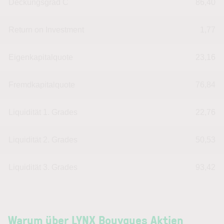
Deckungsgrad C
86,40
Return on Investment
1,77
Eigenkapitalquote
23,16
Fremdkapitalquote
76,84
Liquidität 1. Grades
22,76
Liquidität 2. Grades
50,53
Liquidität 3. Grades
93,42
Warum über LYNX Bouygues Aktien