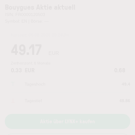
Bouygues Aktie aktuell
ISIN: FR0000120503
Symbol: EN | Börse:
—
Kurszeit:
06.08.2026 20:24
Uhr
49.17
EUR
Zeithorizont:
6 Monate
0.33
EUR
0.68
Tageshoch
49.4
Tagestief
48.86
Aktie über LYNX+ kaufen