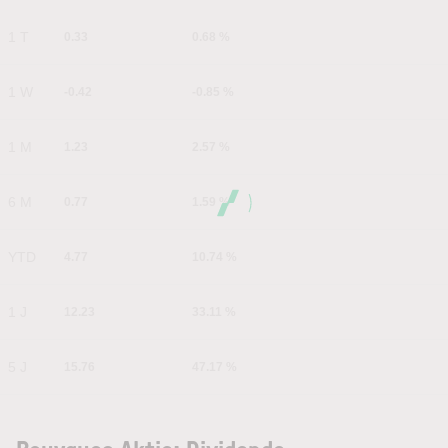
1 T
0.33
0.68 %
1 W
-0.42
-0.85 %
1 M
1.23
2.57 %
6 M
0.77
1.59 %
YTD
4.77
10.74 %
1 J
12.23
33.11 %
5 J
15.76
47.17 %