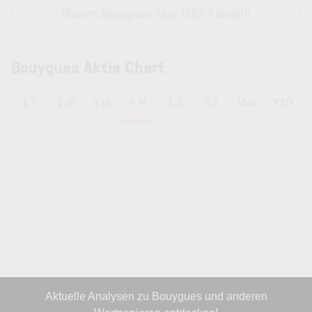
Warum Bouygues über LYNX handeln
Bouygues Aktie Chart
6 M
1 T
1 W
1 M
1 J
5 J
Max
YTD
Aktuelle Analysen zu Bouygues und anderen