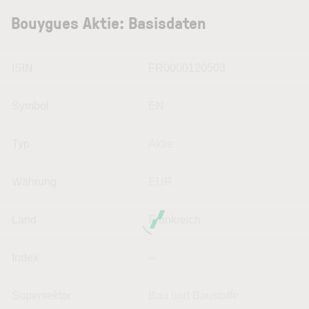
Bouygues Aktie: Basisdaten
ISIN
FR0000120503
Symbol
EN
Typ
Aktie
Währung
EUR
Land
Frankreich
Index
--
Supersektor
Bau und Baustoffe