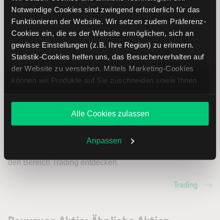
Notwendige Cookies sind zwingend erforderlich für das
Funktionieren der Website. Wir setzen zudem Präferenz-
Cookies ein, die es der Website ermöglichen, sich an
gewisse Einstellungen (z.B. Ihre Region) zu erinnern.
Statistik-Cookies helfen uns, das Besucherverhalten auf
der Website zu verstehen. Mittels Marketing-Cookies
Bouygues Aktie analysieren
können wir Produkte auf Sie zuschneiden sowie Ihnen
zusammen mit weiteren Unternehmen personalisierte
Lernen Sie mit LYNX, wie Sie den Kursverlauf der
Angebote unterbreiten. Sie entscheiden, welche Cookies
Alle Cookies zulassen
Bouygues Aktie mithilfe technischer Analyse besser
Sie zulassen oder ablehnen. Ihre Entscheidung können
einordnen, relevante Fundamentaldaten interpretieren und
Sie jederzeit in den
Cookie-Einstellungen
ändern.
frühzeitig potenzielle Trendveränderungen erkennen. So
Weitere Infos auch in unserer
Datenschutzerklärung
.
Anpassen
können Sie fundierte Handelsentscheidungen treffen. Jetzt
den Bereich Trading entdecken.
Trading