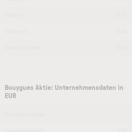
52 W Tief
35,47
52 W Hoch
53,44
Market Cap (Mrd.)
19,05
Bouygues Aktie: Unternehmensdaten in
EUR
Dividendenrendite
--
Umsatzrentabilität
2,00