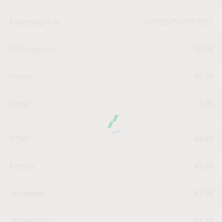
Änderung in %
0.67567567567567
Öffnungskurs
48,86
Vortag
48,84
Börse
1,00
T-Tief
48,86
T-Hoch
49,40
Jahrestief
43,99
Jahreshoch
53,44