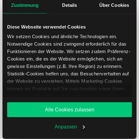
Zustimmung
Details
Über Cookies
Diese Webseite verwendet Cookies
Wir setzen Cookies und ähnliche Technologien ein.
Notwendige Cookies sind zwingend erforderlich für das
Funktionieren der Website. Wir setzen zudem Präferenz-
Cookies ein, die es der Website ermöglichen, sich an
gewisse Einstellungen (z.B. Ihre Region) zu erinnern.
BorgWarner Aktie analysieren
Statistik-Cookies helfen uns, das Besucherverhalten auf
der Website zu verstehen. Mittels Marketing-Cookies
Lernen Sie mit LYNX, wie Sie den Kursverlauf der
können wir Produkte auf Sie zuschneiden sowie Ihnen
BorgWarner Aktie mithilfe technischer Analyse besser
zusammen mit weiteren Unternehmen personalisierte
einordnen, relevante Fundamentaldaten interpretieren und
Angebote unterbreiten. Sie entscheiden, welche Cookies
frühzeitig potenzielle Trendveränderungen erkennen. So
Alle Cookies zulassen
Sie zulassen oder ablehnen. Ihre Entscheidung können
können Sie fundierte Handelsentscheidungen treffen. Jetzt
Sie jederzeit in den
Cookie-Einstellungen
ändern.
den Bereich Trading entdecken.
Weitere Infos auch in unserer
Datenschutzerklärung
.
Anpassen
Trading