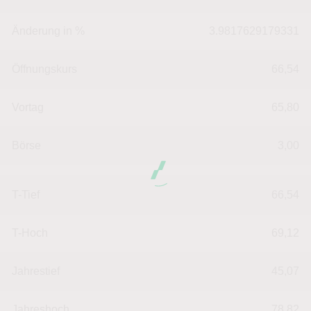
Änderung in %
3.9817629179331
Öffnungskurs
66,54
Vortag
65,80
Börse
3,00
T-Tief
66,54
T-Hoch
69,12
Jahrestief
45,07
Jahreshoch
78,82