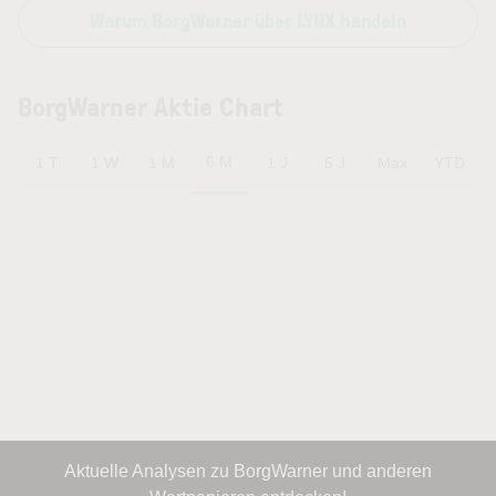
Warum BorgWarner über LYNX handeln
BorgWarner Aktie Chart
6 M
1 T
1 W
1 M
1 J
5 J
Max
YTD
Aktuelle Analysen zu BorgWarner und anderen