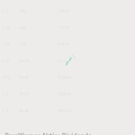
1 T
2.62
3.98 %
1 W
4.68
7.34 %
1 M
4.35
6.79 %
6 M
16.19
31 %
YTD
23.36
51.84 %
1 J
30.22
79.11 %
5 J
28.36
70.81 %