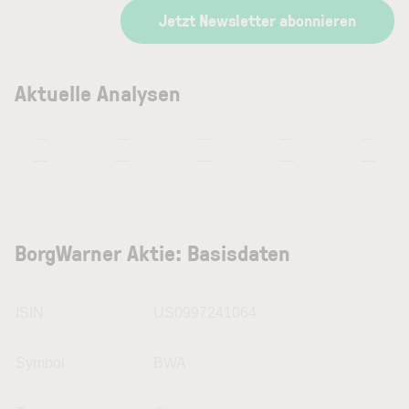
Jetzt Newsletter abonnieren
Aktuelle Analysen
—
—
—
—
—
—
—
—
—
—
BorgWarner Aktie: Basisdaten
ISIN
US0997241064
Symbol
BWA