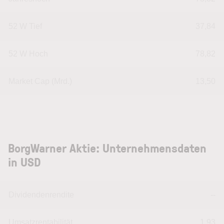
52 W Tief
37,84
52 W Hoch
78,82
Market Cap (Mrd.)
13,50
BorgWarner Aktie: Unternehmensdaten
in USD
Dividendenrendite
--
Umsatzrentabilität
1,93