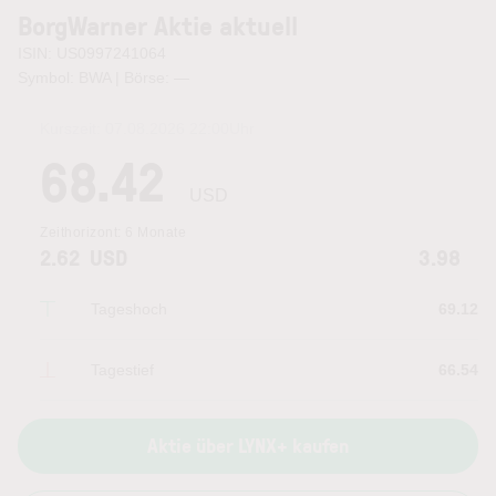
BorgWarner Aktie aktuell
ISIN: US0997241064
Symbol: BWA | Börse:
—
Kurszeit:
07.08.2026 22:00
Uhr
68.42
USD
Zeithorizont:
6 Monate
2.62
USD
3.98
Tageshoch
69.12
Tagestief
66.54
Aktie über LYNX+ kaufen