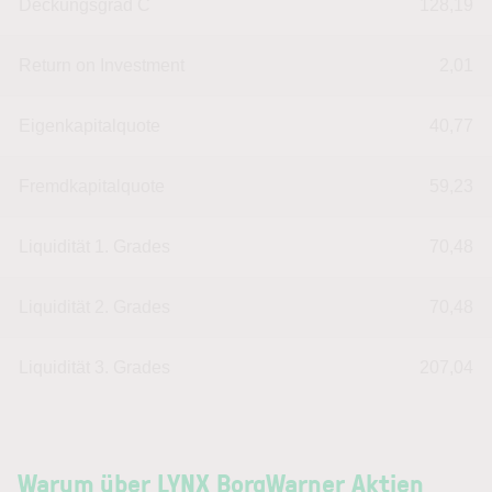
Deckungsgrad C
128,19
Return on Investment
2,01
Eigenkapitalquote
40,77
Fremdkapitalquote
59,23
Liquidität 1. Grades
70,48
Liquidität 2. Grades
70,48
Liquidität 3. Grades
207,04
Warum über LYNX BorgWarner Aktien