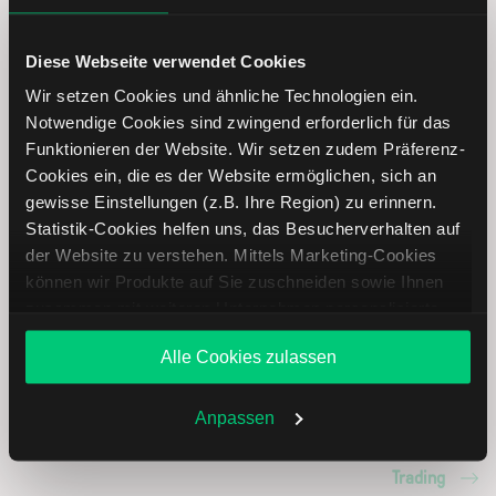
Diese Webseite verwendet Cookies
Wir setzen Cookies und ähnliche Technologien ein.
Notwendige Cookies sind zwingend erforderlich für das
Funktionieren der Website. Wir setzen zudem Präferenz-
Cookies ein, die es der Website ermöglichen, sich an
gewisse Einstellungen (z.B. Ihre Region) zu erinnern.
Statistik-Cookies helfen uns, das Besucherverhalten auf
Befesa Aktie analysieren
der Website zu verstehen. Mittels Marketing-Cookies
können wir Produkte auf Sie zuschneiden sowie Ihnen
Lernen Sie mit LYNX, wie Sie den Kursverlauf der Befesa
zusammen mit weiteren Unternehmen personalisierte
Aktie mithilfe technischer Analyse besser einordnen,
Angebote unterbreiten. Sie entscheiden, welche Cookies
relevante Fundamentaldaten interpretieren und frühzeitig
Alle Cookies zulassen
Sie zulassen oder ablehnen. Ihre Entscheidung können
potenzielle Trendveränderungen erkennen. So können Sie
Sie jederzeit in den
Cookie-Einstellungen
ändern.
fundierte Handelsentscheidungen treffen. Jetzt den
Weitere Infos auch in unserer
Datenschutzerklärung
.
Anpassen
Bereich Trading entdecken.
Trading