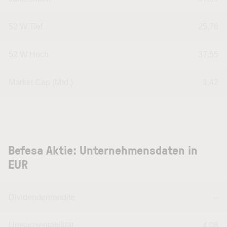
52 W Tief
25,76
52 W Hoch
37,55
Market Cap (Mrd.)
1,42
Befesa Aktie: Unternehmensdaten in
EUR
Dividendenrendite
--
Umsatzrentabilität
4,08