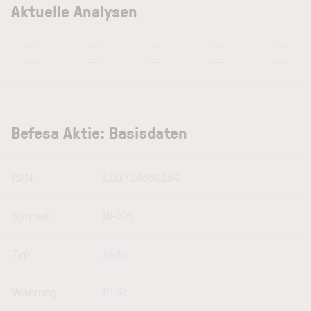
Aktuelle Analysen
—
—
—
—
—
—
—
—
—
—
Befesa Aktie: Basisdaten
ISIN
LU1704650164
Symbol
BFSA
Typ
Aktie
Währung
EUR