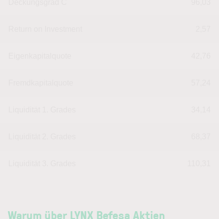
Deckungsgrad C
96,03
Return on Investment
2,57
Eigenkapitalquote
42,76
Fremdkapitalquote
57,24
Liquidität 1. Grades
34,14
Liquidität 2. Grades
68,37
Liquidität 3. Grades
110,31
Warum über LYNX Befesa Aktien