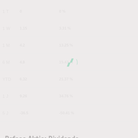
1 T
0
0 %
1 W
1.15
3.31 %
1 M
4.2
13.25 %
6 M
4.8
15.43 %
YTD
6.32
21.37 %
1 J
9.26
34.76 %
5 J
-36.5
-50.41 %