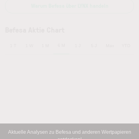
Warum Befesa über LYNX handeln
Befesa Aktie Chart
6 M
1 T
1 W
1 M
1 J
5 J
Max
YTD
Aktuelle Analysen zu Befesa und anderen Wertpapieren