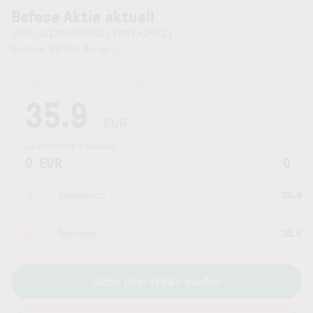
Befesa Aktie aktuell
ISIN: LU1704650164 | WKN A2H5Z1
Symbol: BFSA | Börse:
—
Kurszeit:
05.08.2026 20:45
Uhr
35.9
EUR
Zeithorizont:
6 Monate
0
EUR
0
Tageshoch
36.4
Tagestief
35.6
Aktie über LYNX+ kaufen