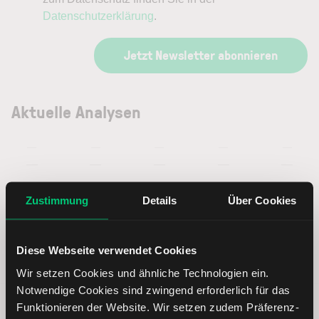
Datenschutzerklärung
.
Jetzt Newsletter abonnieren
Aktuelle Analysen
—
—
—
—
—
—
—
—
—
—
Zustimmung
Details
Über Cookies
Atlantica Sustainable Infrastructure
Diese Webseite verwendet Cookies
Aktie: Basisdaten
Wir setzen Cookies und ähnliche Technologien ein.
Notwendige Cookies sind zwingend erforderlich für das
ISIN
GB00BLP5YB54
Funktionieren der Website. Wir setzen zudem Präferenz-