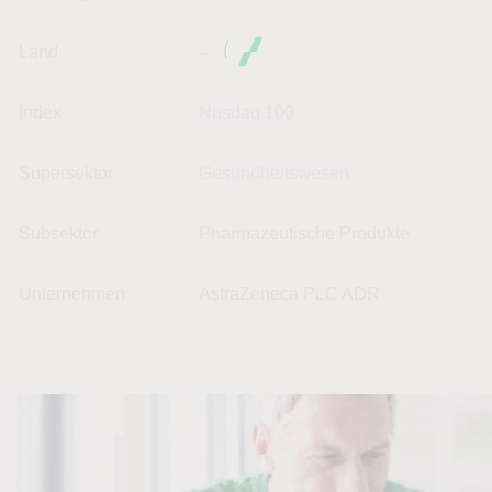
Land
--
Index
Nasdaq 100
Supersektor
Gesundheitswesen
Subsektor
Pharmazeutische Produkte
Unternehmen
AstraZeneca PLC ADR