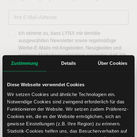
Ich stimme zu, dass LYNX mir den/die
ausgewählten Newsletter sowie regelmäßige
Werbe-E-Mails mit Angeboten, Neuigkeiten und
weiteren Marketingnachrichten zusenden darf. Ich
kann mich jederzeit über den Abmeldelink im
Zustimmung
Details
Über Cookies
Newsletter oder per E-Mail an
service@lynxbroker.de
abmelden, ohne dass
Diese Webseite verwendet Cookies
hierfür andere als die Übermittlungskosten nach
den Basistarifen entstehen. Weitere Informationen
Wir setzen Cookies und ähnliche Technologien ein.
zum Datenschutz finden Sie in der
Notwendige Cookies sind zwingend erforderlich für das
Datenschutzerklärung
.
Funktionieren der Website. Wir setzen zudem Präferenz-
Cookies ein, die es der Website ermöglichen, sich an
Jetzt Newsletter abonnieren
gewisse Einstellungen (z.B. Ihre Region) zu erinnern.
Statistik-Cookies helfen uns, das Besucherverhalten auf