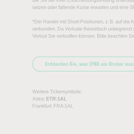
die Sie bei Ihrer Entscheidungsfindung unterst
setzen oder fallende Kurse erwarten und eine Sh
*Der Handel mit Short-Positionen, z. B. auf die 
verbunden. Da Verluste theoretisch unbegrenzt s
Verlust Sie verkraften können. Bitte beachten Si
Entdecken Sie, was LYNX als Broker au
Weitere Tickersymbole:
Xetra:
ETR:1AL
Frankfurt: FRA:1AL