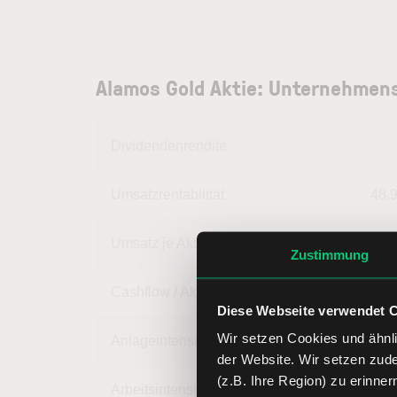
Alamos Gold Aktie: Unternehmen
Dividendenrendite
Umsatzrentabilität
48,
Umsatz je Aktie
4,
Zustimmung
Cashflow / Aktie
1,
Diese Webseite verwendet 
Wir setzen Cookies und ähnli
Anlageintensität
82,
der Website. Wir setzen zud
(z.B. Ihre Region) zu erinner
Arbeitsintensität
17,