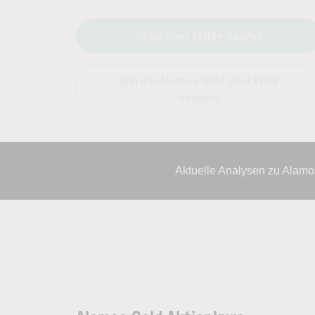
Aktie über LYNX+ kaufen
Warum Alamos Gold über LYNX
handeln
Aktuelle Analysen zu Alamo