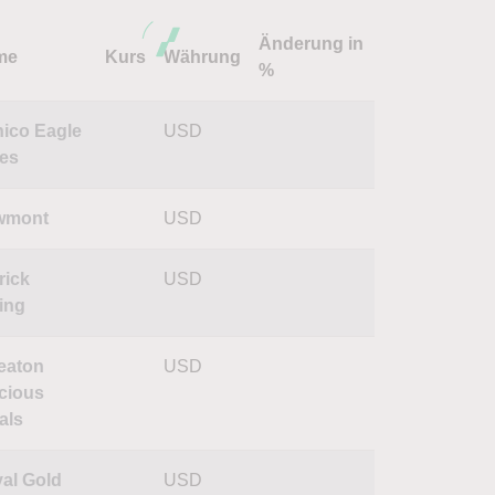
Änderung in
me
Kurs
Währung
%
ico Eagle
USD
es
wmont
USD
rick
USD
ing
eaton
USD
cious
als
al Gold
USD