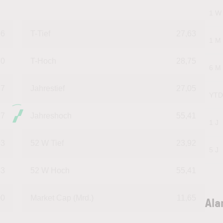
1 W
06
T-Tief
27,63
1 M
70
T-Hoch
28,75
6 M
87
Jahrestief
27,05
YTD
87
Jahreshoch
55,41
1 J
93
52 W Tief
23,92
5 J
83
52 W Hoch
55,41
00
Market Cap (Mrd.)
11,65
Ala