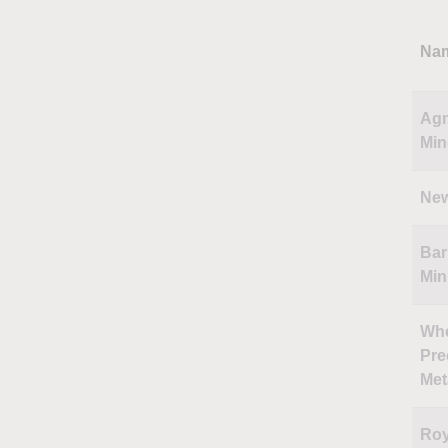
Na
Agn
Min
Ne
Bar
Min
Wh
Pre
Met
Roy