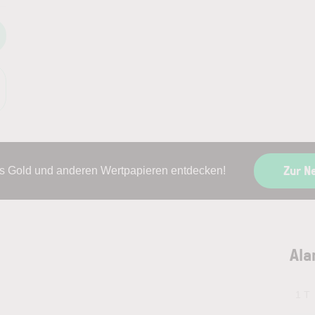
Zur N
s Gold und anderen Wertpapieren entdecken!
Ala
1 T