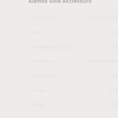
Alamos Gold Aktienkurs
Datum | Zeit
03.08.26 | 22:
Kurs
28,
Veränderung in USD
0.
Änderung in %
3.12612288896
Öffnungskurs
27,
Vortag
27,
Börse
3,