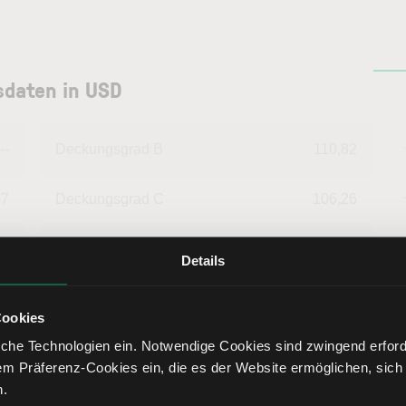
sdaten in USD
--
Deckungsgrad B
110,82
97
Deckungsgrad C
106,26
30
Return on Investment
13,87
Details
89
Eigenkapitalquote
69,63
Cookies
che Technologien ein. Notwendige Cookies sind zwingend erforde
22
Fremdkapitalquote
30,37
em Präferenz-Cookies ein, die es der Website ermöglichen, sich
n.
78
Liquidität 1. Grades
109,78