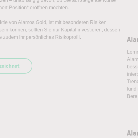
ützen – unabhängig davon, ob Sie auf steigende Kurse
ort-Position* eröffnen möchten.
Aktie von Alamos Gold, ist mit besonderen Risiken
ein können, sollten Sie nur Kapital investieren, dessen
Ala
e zudem Ihr persönliches Risikoprofil.
Lern
Alam
szeichnet
bess
inter
Tren
fundi
Bere
Ala