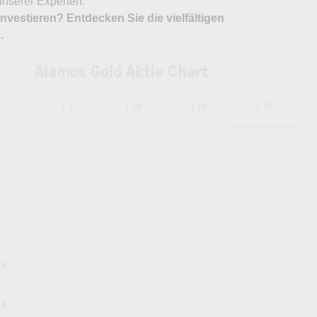
nserer Experten.
nvestieren? Entdecken Sie die vielfältigen
X
.
Alamos Gold Aktie Chart
6 M
1 T
1 W
1 M
75
63