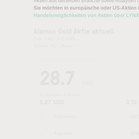
Aktien aus derselben Branche sowie Analysen u
Sie möchten in europäische oder US-Aktien i
Handelsmöglichkeiten von Aktien über LYN
Alamos Gold Aktie aktuell
ISIN: CA0115321089
Symbol: AGI | Börse:
—
Kurszeit:
03.08.2026 22:06
Uhr
28.7
USD
Zeithorizont:
6 Monate
0.87
USD
3.13
Tageshoch
28.
Tagestief
27.