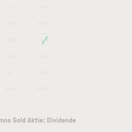
-1.02
-3.43 %
-2.88
-9.12 %
-11.78
-29.1 %
-9.88
-25.61 %
3.83
15.4 %
20.56
252.58 %
mos Gold Aktie: Dividende