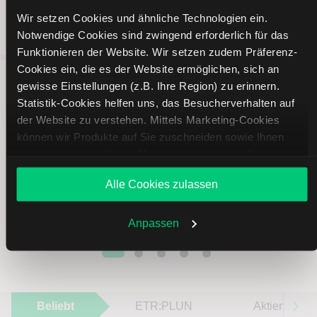
Wir setzen Cookies und ähnliche Technologien ein.
Notwendige Cookies sind zwingend erforderlich für das
Funktionieren der Website. Wir setzen zudem Präferenz-
Cookies ein, die es der Website ermöglichen, sich an
gewisse Einstellungen (z.B. Ihre Region) zu erinnern.
5 entscheidende Vorteile vom
Statistik-Cookies helfen uns, das Besucherverhalten auf
der Website zu verstehen. Mittels Marketing-Cookies
Online Broker LYNX
können wir Produkte auf Sie zuschneiden sowie Ihnen
zusammen mit weiteren Unternehmen personalisierte
Angebote unterbreiten. Sie entscheiden, welche Cookies
Alle Cookies zulassen
Sie zulassen oder ablehnen. Ihre Entscheidung können Sie
jederzeit in den
Cookie-Einstellungen
ändern. Weitere
Weltweites Handeln
Infos auch in unserer
Datenschutzerklärung
.
Anpassen
Beliebt
ETR:PLUN
Aktien im F