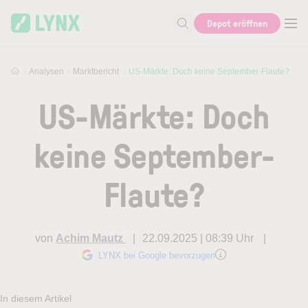
Skip to main content
Depot eröffnen
Suche nach Aktie, Autor...
Analysen
Marktbericht
US-Märkte: Doch keine September-Flaute?
US-Märkte: Doch
keine September-
Flaute?
von
Achim Mautz
22.09.2025 | 08:39 Uhr
LYNX bei Google bevorzugen
In diesem Artikel