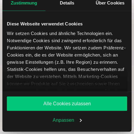
Zustimmung
Details
Über Cookies
5,39 EUR
Diese Webseite verwendet Cookies
HelloFresh: Zurück am Abgrund
Wir setzen Cookies und ähnliche Technologien ein.
|
Ronald Gehrt
| 31.10.2025 |
Aktienanalysen
Notwendige Cookies sind zwingend erforderlich für das
Gültigkeit der Analyse:
1 Woche
abgelaufen
Funktionieren der Website. Wir setzen zudem Präferenz-
Cookies ein, die es der Website ermöglichen, sich an
HelloFresh SE
gewisse Einstellungen (z.B. Ihre Region) zu erinnern.
Statistik-Cookies helfen uns, das Besucherverhalten auf
Kursziel
Erwartung
Kurs (bei
der Website zu verstehen. Mittels Marketing-Cookies
—
Neutral
Analysepublikation)
können wir Produkte auf Sie zuschneiden sowie Ihnen
7,15 EUR
zusammen mit weiteren Unternehmen personalisierte
Angebote unterbreiten. Sie entscheiden, welche Cookies
Alle Cookies zulassen
Sie zulassen oder ablehnen. Ihre Entscheidung können
Sie jederzeit in den
Cookie-Einstellungen
ändern.
Weitere Infos auch in unserer
Datenschutzerklärung
.
Anpassen