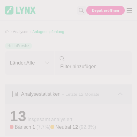
Skip to main content
Skip to search
Depot eröffnen
Suche nach Aktie, Autor...
Analysen
Anlageempfehlung
HelloFresh
×
Länder:
Alle
Analysestatistiken
– Letzte 12 Monate
13
Insgesamt analysiert
Bärisch
1
(7,7%)
Neutral
12
(92,3%)