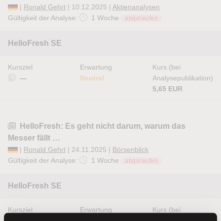
|
Ronald Gehrt
| 10.12.2025 |
Aktienanalysen
Gültigkeit der Analyse:
1 Woche
abgelaufen
HelloFresh SE
Kursziel
Erwartung
Kurs (bei
—
Neutral
Analysepublikation)
5,65 EUR
HelloFresh: Es geht nicht darum, warum das
Messer fällt …
|
Ronald Gehrt
| 24.11.2025 |
Börsenblick
Gültigkeit der Analyse:
1 Woche
abgelaufen
HelloFresh SE
Kursziel
Erwartung
Kurs (bei
—
Neutral
Analysepublikation)