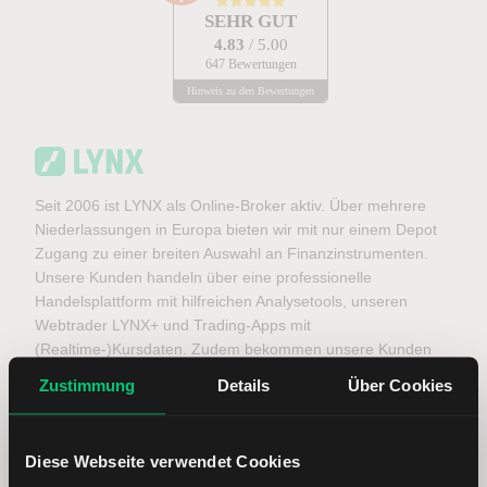
SEHR GUT
4.83
/ 5.00
647 Bewertungen
Hinweis zu den Bewertungen
Seit 2006 ist LYNX als Online-Broker aktiv. Über mehrere
Niederlassungen in Europa bieten wir mit nur einem Depot
Zugang zu einer breiten Auswahl an Finanzinstrumenten.
Unsere Kunden handeln über eine professionelle
Handelsplattform mit hilfreichen Analysetools, unseren
Webtrader LYNX+ und Trading-Apps mit
(Realtime-)Kursdaten. Zudem bekommen unsere Kunden
Service durch qualifizierte Experten. Darüber hinaus stellt
Zustimmung
Details
Über Cookies
das LYNX Börsen- & Wissensportal aktuelle
Börsennachrichten, Marktanalysen und edukative Inhalte
bereit – mit Fokus auf die deutschen, amerikanischen und
Diese Webseite verwendet Cookies
asiatischen Märkte. Bitte beachten Sie: LYNX erteilt keine