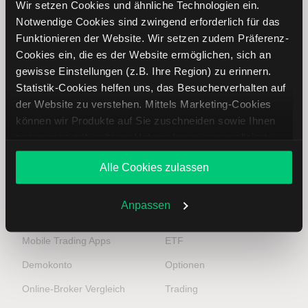
Anlageberatung. Sie sind jederzeit selbst für Ihre
Wir setzen Cookies und ähnliche Technologien ein.
Anlageentscheidungen verantwortlich. Anlegen ist riskant.
Notwendige Cookies sind zwingend erforderlich für das
Ihr Verlust kann Ihre Einlage übersteigen. Ergebnisse der
Funktionieren der Website. Wir setzen zudem Präferenz-
Vergangenheit sind keine Garantie für zukünftige
Cookies ein, die es der Website ermöglichen, sich an
Entwicklungen.
gewisse Einstellungen (z.B. Ihre Region) zu erinnern.
Statistik-Cookies helfen uns, das Besucherverhalten auf
Online-Broker
Top-Seiten
der Website zu verstehen. Mittels Marketing-Cookies
können wir Produkte auf Sie zuschneiden sowie Ihnen
zusammen mit weiteren Unternehmen personalisierte
Depot eröffnen
Aktien
Angebote unterbreiten. Sie entscheiden, welche Cookies
Alle Cookies zulassen
Aktien handeln
Aktien Tipps
Sie zulassen oder ablehnen. Ihre Entscheidung können
Sie jederzeit in den
Cookie-Einstellungen
ändern.
Preise und Konditionen
Aktienkurse
Weitere Infos auch in unserer
Datenschutzerklärung
.
Anpassen
Handelsplattform
DAX
Mobile Trading Apps
ETF
Demokonto
Optionen
Online-Broker Vergleich
Trading