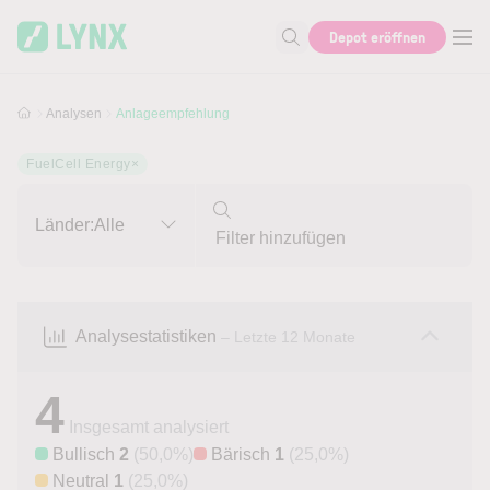
Skip to main content
Skip to search
Depot eröffnen
Suche nach Aktie, Autor...
Analysen
Anlageempfehlung
FuelCell Energy
×
Länder:
Alle
Analysestatistiken
– Letzte 12 Monate
4
Insgesamt analysiert
Bullisch
2
(50,0%)
Bärisch
1
(25,0%)
Neutral
1
(25,0%)