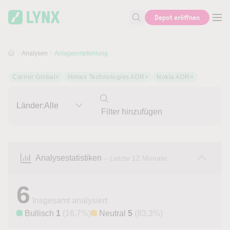
Skip to main content
Skip to search
Depot eröffnen
Suche nach Aktie, Autor...
Analysen
Anlageempfehlung
Carrier Global
×
Himax Technologies ADR
×
Nokia ADR
×
Länder:
Alle
Analysestatistiken
– Letzte 12 Monate
6
Insgesamt analysiert
Bullisch
1
(16,7%)
Neutral
5
(83,3%)