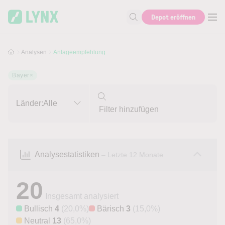
Skip to main content
Skip to search
Depot eröffnen
Suche nach Aktie, Autor...
Analysen
Anlageempfehlung
Bayer
×
Länder:
Alle
Analysestatistiken
– Letzte 12 Monate
20
Insgesamt analysiert
Bullisch
4
(20,0%)
Bärisch
3
(15,0%)
Neutral
13
(65,0%)