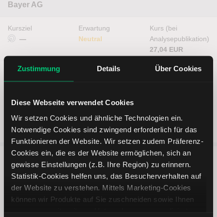
Bayer AG
Kursziel
Erwartung
Kurs (bei
—
Neutral
Analysepublikation)
27,04 EUR
Zustimmung
Details
Über Cookies
Diese Webseite verwendet Cookies
Wir setzen Cookies und ähnliche Technologien ein.
Notwendige Cookies sind zwingend erforderlich für das
Funktionieren der Website. Wir setzen zudem Präferenz-
Cookies ein, die es der Website ermöglichen, sich an
gewisse Einstellungen (z.B. Ihre Region) zu erinnern.
5 entscheidende Vorteile vom
Statistik-Cookies helfen uns, das Besucherverhalten auf
der Website zu verstehen. Mittels Marketing-Cookies
Online Broker LYNX
können wir Produkte auf Sie zuschneiden sowie Ihnen
zusammen mit weiteren Unternehmen personalisierte