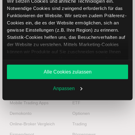
Wir setzen Cookies und ähnliche Technologien ein.
Anlageentscheidungen verantwortlich. Anlegen ist riskant.
Notwendige Cookies sind zwingend erforderlich für das
Ihr Verlust kann Ihre Einlage übersteigen. Ergebnisse der
Funktionieren der Website. Wir setzen zudem Präferenz-
Vergangenheit sind keine Garantie für zukünftige
Cookies ein, die es der Website ermöglichen, sich an
Entwicklungen.
gewisse Einstellungen (z.B. Ihre Region) zu erinnern.
Statistik-Cookies helfen uns, das Besucherverhalten auf
Online-Broker
Top-Seiten
der Website zu verstehen. Mittels Marketing-Cookies
können wir Produkte auf Sie zuschneiden sowie Ihnen
zusammen mit weiteren Unternehmen personalisierte
Depot eröffnen
Aktien
Angebote unterbreiten. Sie entscheiden, welche Cookies
Aktien handeln
Aktien Tipps
Alle Cookies zulassen
Sie zulassen oder ablehnen. Ihre Entscheidung können
Sie jederzeit in den
Cookie-Einstellungen
ändern.
Preise und Konditionen
Aktienkurse
Weitere Infos auch in unserer
Datenschutzerklärung
.
Anpassen
Handelsplattform
DAX
Mobile Trading Apps
ETF
Demokonto
Optionen
Online-Broker Vergleich
Trading
Firmendepot
Börsennews