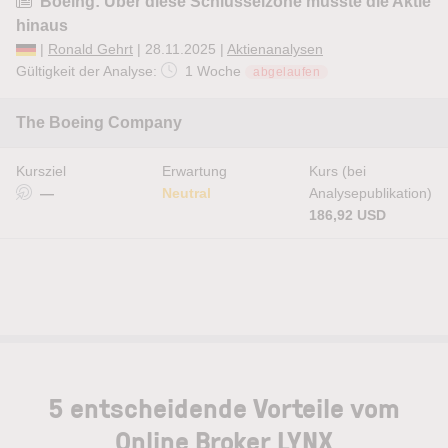
Boeing: Über diese Schlüsselzone müsste die Aktie
hinaus
|
Ronald Gehrt
| 28.11.2025 |
Aktienanalysen
Gültigkeit der Analyse:
1 Woche
abgelaufen
The Boeing Company
Kursziel
Erwartung
Kurs (bei
—
Neutral
Analysepublikation)
186,92 USD
5 entscheidende Vorteile vom
Online Broker LYNX