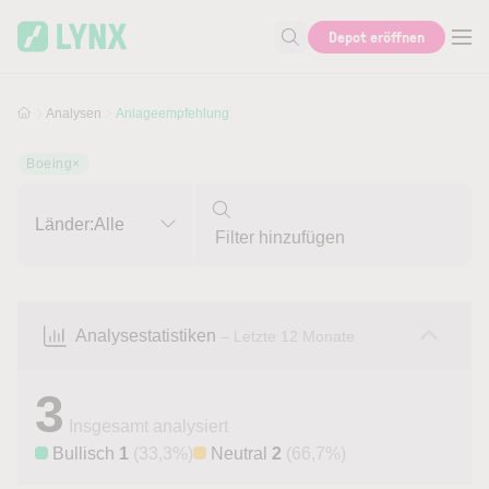
Skip to main content
Skip to search
Depot eröffnen
Suche nach Aktie, Autor...
Analysen
Anlageempfehlung
Boeing
×
Länder:
Alle
Analysestatistiken
– Letzte 12 Monate
3
Insgesamt analysiert
Bullisch
1
(33,3%)
Neutral
2
(66,7%)