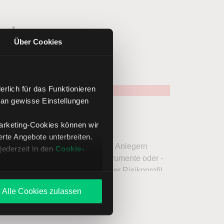
ssieren
Über Cookies
rlich für das Funktionieren
 an gewisse Einstellungen
Marketing-Cookies können wir
te Angebote unterbreiten.
jederzeit in den
Cookie-
Alle Cookies zulassen