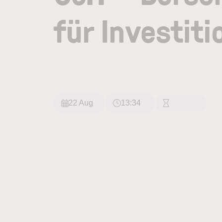
für Investit
22 Aug
13:34