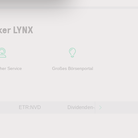
ker LYNX
her Service
Großes Börsenportal
ETR:NVD
Dividenden-Aktien weltweit 202