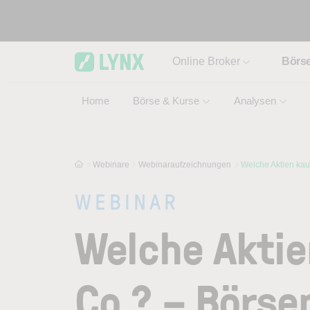
Skip to main content
Online Broker
Börs
Home
Börse & Kurse
Analysen
Webinare
Webinaraufzeichnungen
Welche Aktien kauf
WEBINAR
Welche Aktie
Co.? – Börse