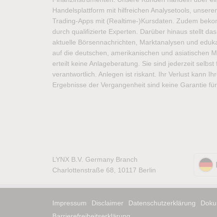
Handelsplattform mit hilfreichen Analysetools, unse
Trading-Apps mit (Realtime-)Kursdaten. Zudem bek
durch qualifizierte Experten. Darüber hinaus stellt d
aktuelle Börsennachrichten, Marktanalysen und edukat
auf die deutschen, amerikanischen und asiatischen M
erteilt keine Anlageberatung. Sie sind jederzeit selbs
verantwortlich. Anlegen ist riskant. Ihr Verlust kann I
Ergebnisse der Vergangenheit sind keine Garantie für
LYNX B.V. Germany Branch
Charlottenstraße 68, 10117 Berlin
Impressum
Disclaimer
Datenschutzerklärung
Doku
Barrierefreiheitserklärung