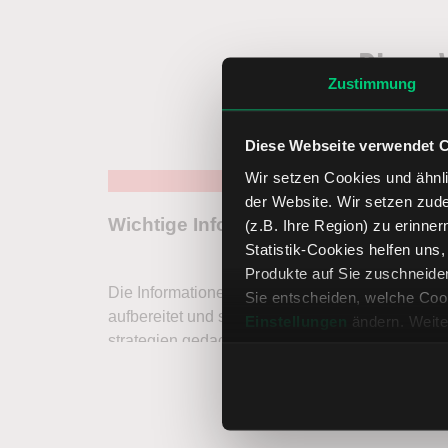
Diese 
Zustimmung
Diese Webseite verwendet 
Wir setzen Cookies und ähnli
der Website. Wir setzen zud
(z.B. Ihre Region) zu erinner
Statistik-Cookies helfen uns
Produkte auf Sie zuschneide
Sie entscheiden, welche Cook
Einstellungen
ändern. Weite