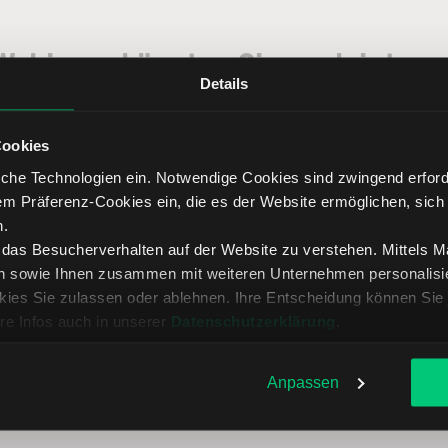
Webinare könnten Sie auch intere
Details
Cookies
che Technologien ein. Notwendige Cookies sind zwingend erforde
Leider gibt es für Ihren gesetzten Filter keine Webinaraufzeichnungen.
em Präferenz-Cookies ein, die es der Website ermöglichen, sich
n.
, das Besucherverhalten auf der Website zu verstehen. Mittels 
n sowie Ihnen zusammen mit weiteren Unternehmen personalisier
ies Sie zulassen oder ablehnen. Ihre Entscheidung können Sie 
re Infos auch in unserer
Datenschutzerklärung
.
Anpassen