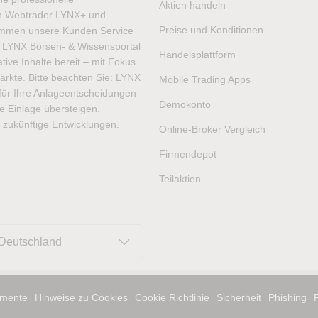
Aktien handeln
ren Webtrader LYNX+ und
Preise und Konditionen
ommen unsere Kunden Service
as LYNX Börsen- & Wissensportal
Handelsplattform
ive Inhalte bereit – mit Fokus
ärkte. Bitte beachten Sie: LYNX
Mobile Trading Apps
t für Ihre Anlageentscheidungen
Demokonto
hre Einlage übersteigen.
 zukünftige Entwicklungen.
Online-Broker Vergleich
Firmendepot
Teilaktien
Deutschland
mente
Hinweise zu Cookies
Cookie Richtlinie
Sicherheit
Phishing