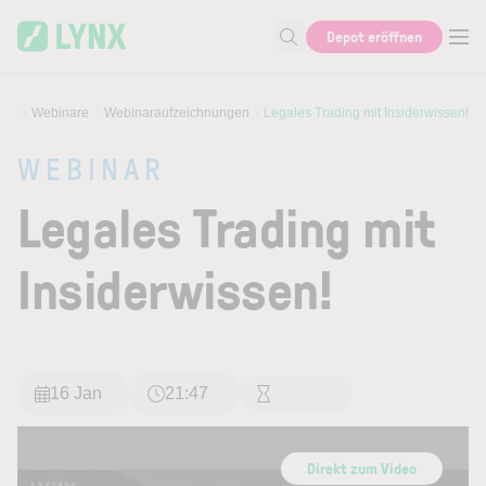
Skip to main content
Depot eröffnen
Suche nach Aktie, Autor...
Webinare
Webinaraufzeichnungen
Legales Trading mit Insiderwissen!
WEBINAR
Legales Trading mit
Insiderwissen!
16 Jan
21:47
Direkt zum Video