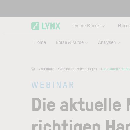
Skip to main content
Online Broker
Börs
Home
Börse & Kurse
Analysen
Webinare
Webinaraufzeichnungen
Die aktuelle Markt
WEBINAR
Die aktuelle 
richtigen Ha