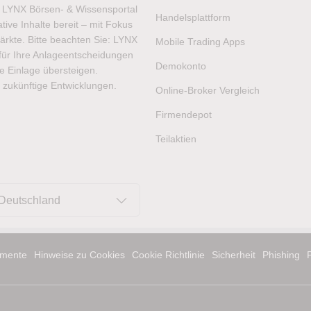
as LYNX Börsen- & Wissensportal
Handelsplattform
ive Inhalte bereit – mit Fokus
ärkte. Bitte beachten Sie: LYNX
Mobile Trading Apps
t für Ihre Anlageentscheidungen
Demokonto
hre Einlage übersteigen.
 zukünftige Entwicklungen.
Online-Broker Vergleich
Firmendepot
Teilaktien
Deutschland
mente
Hinweise zu Cookies
Cookie Richtlinie
Sicherheit
Phishing