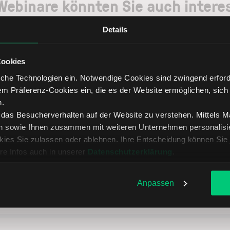
Webinare könnten Sie auch intere
Details
Cookies
Leider gibt es für Ihren gesetzten Filter keine Webinaraufzeichnungen.
che Technologien ein. Notwendige Cookies sind zwingend erforde
em Präferenz-Cookies ein, die es der Website ermöglichen, sich
n.
, das Besucherverhalten auf der Website zu verstehen. Mittels 
n sowie Ihnen zusammen mit weiteren Unternehmen personalisier
ies Sie zulassen oder ablehnen. Ihre Entscheidung können Sie 
re Infos auch in unserer
Datenschutzerklärung
.
Anpassen