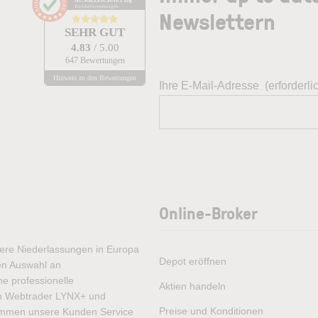
AUSGEZEICHNET
.org
Kundenbewertungen
Newslettern
SEHR GUT
4.83
/ 5.00
647 Bewertungen
Hinweis zu den Bewertungen
Ihre E-Mail-Adresse
(erforderli
Online-Broker
rere Niederlassungen in Europa
Depot eröffnen
ten Auswahl an
e professionelle
Aktien handeln
ren Webtrader LYNX+ und
Preise und Konditionen
ommen unsere Kunden Service