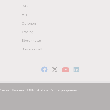
DAX
ETF
Optionen
Trading
Börsennews
Börse aktuell
Presse
Karriere
IBKR
Affiliate Partnerprogramm