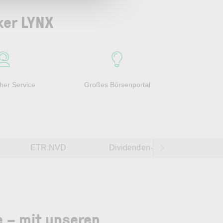
ker LYNX
her Service
Großes Börsenportal
ETR:NVD
Dividenden-Aktien weltweit 202
e – mit unseren