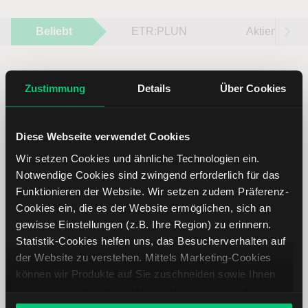
Beliebt
ETR:PLUN
Aktien im F
Zustimmung
Details
Über Cookies
Immer up to date – mit unseren
Diese Webseite verwendet Cookies
Newslettern
Wir setzen Cookies und ähnliche Technologien ein.
Notwendige Cookies sind zwingend erforderlich für das
Funktionieren der Website. Wir setzen zudem Präferenz-
Ihre E-Mail-Adresse
(erforderlich)
Cookies ein, die es der Website ermöglichen, sich an
gewisse Einstellungen (z.B. Ihre Region) zu erinnern.
Statistik-Cookies helfen uns, das Besucherverhalten auf
der Website zu verstehen. Mittels Marketing-Cookies
Abonnieren
können wir Produkte auf Sie zuschneiden sowie Ihnen
zusammen mit weiteren Unternehmen personalisierte
Angebote unterbreiten. Sie entscheiden, welche Cookies