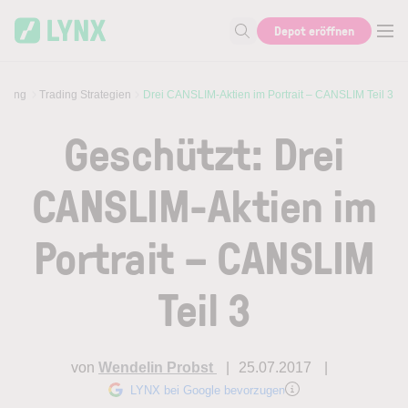
Skip to main content
Depot eröffnen
Suche nach Aktie, Autor...
ading
Trading Strategien
Drei CANSLIM-Aktien im Portrait – CANSLIM Teil 3
Geschützt: Drei
CANSLIM-Aktien im
Portrait – CANSLIM
Teil 3
von
Wendelin Probst
25.07.2017
LYNX bei Google bevorzugen